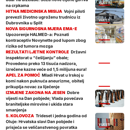
VIJESTI
na crpkama
Vojni piloti
prevezli životno ugroženu trudnicu iz
VIJESTI
Dubrovnika u Split
Upozorenje HALMED-a: Poznati
VIJESTI
kontraceptiv Novynette pod lupom zbog
rizika od tumora mozga
Državni
inspektorat u “češljanju” obale;
VIJESTI
Provedeno preko 13 tisuća nadzora,
izrečene kazne veće od 1,5 milijuna eura!
Mladi Hrvat u Irskoj u
komi nakon puknuća aneurizme, obitelj
VIJESTI
prikuplja novac za liječenje
Dobre
vijesti na Dan pobjede; Vlada povećava
VIJESTI
braniteljske mirovine i ukida stara
smanjenja
Trideset i jedna godina od
Oluje: Hrvatska slavi Dan pobjede i
VIJESTI
prisjeća se veličanstvenog povratka