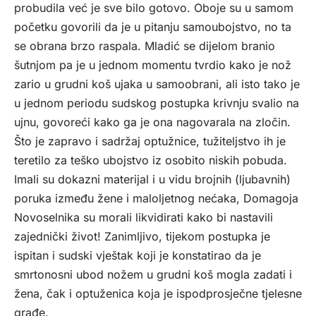
probudila već je sve bilo gotovo. Oboje su u samom
početku govorili da je u pitanju samoubojstvo, no ta
se obrana brzo raspala. Mladić se dijelom branio
šutnjom pa je u jednom momentu tvrdio kako je nož
zario u grudni koš ujaka u samoobrani, ali isto tako je
u jednom periodu sudskog postupka krivnju svalio na
ujnu, govoreći kako ga je ona nagovarala na zločin.
Što je zapravo i sadržaj optužnice, tužiteljstvo ih je
teretilo za teško ubojstvo iz osobito niskih pobuda.
Imali su dokazni materijal i u vidu brojnih (ljubavnih)
poruka između žene i maloljetnog nećaka, Domagoja
Novoselnika su morali likvidirati kako bi nastavili
zajednički život! Zanimljivo, tijekom postupka je
ispitan i sudski vještak koji je konstatirao da je
smrtonosni ubod nožem u grudni koš mogla zadati i
žena, čak i optuženica koja je ispodprosječne tjelesne
građe.