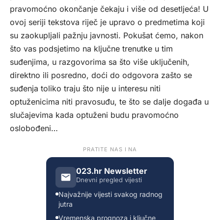
pravomoćno okončanje čekaju i više od desetljeća! U
ovoj seriji tekstova riječ je upravo o predmetima koji
su zaokupljali pažnju javnosti. Pokušat ćemo, nakon
što vas podsjetimo na ključne trenutke u tim
suđenjima, u razgovorima sa što više uključenih,
direktno ili posredno, doći do odgovora zašto se
suđenja toliko traju što nije u interesu niti
optuženicima niti pravosuđu, te što se dalje događa u
slučajevima kada optuženi budu pravomoćno
oslobođeni…
PRATITE NAS I NA
023.hr Newsletter
Dnevni pregled vijesti
Najvažnije vijesti svakog radnog
jutra
Vremenska prognoza i ključne