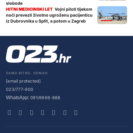
slobode
Vojni piloti tijekom
noći prevezli životno ugroženu pacijenticu
VIJESTI
iz Dubrovnika u Split, a potom u Zagreb
SAMO BITNO. ODMAH.
[email protected]
023/777-900
WhatsApp:
091/6666-888