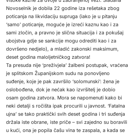
visoke kazne za dvoje u zabranjenoj vezi: Slađana
Novoselnik je dobila 22 godine iza rešetaka zbog
poticanja na likvidaciju supruga (iako je u pitanju
‘samo’ poticanje, moguće je izreći kaznu kao i za
sami zločin, a pravno je slična situacija i za pokušaj
ubojstva gdje se sankcije mogu odrediti kao i za
dovršeno nedjelo), a mladić zakonski maksimum,
deset godina maloljetničkog zatvora!
Ta presuda nije ‘preživjela’ žalbeni postupak, vraćena
je splitskom Županijskom sudu na ponovljeno
suđenje, koje je pak završilo ‘solomunski’: žena je
oslobođena, dok je nećak kao izvršitelj je dobio
osam godina zatvora. Mora se napomenuti kako bi
neki detalji s ročišta ipak procurili u javnost. ‘Fatalna
ujna’ se tako praktički svih deset godina i tri suđenja
držala iste obrane, iste priče – svi zajedno su boravili
u kući, ona je popila čašu vina te zaspala, a kada se