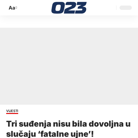
Aa
Promijeni
veličinu
slova
VIJESTI
Tri suđenja nisu bila dovoljna u
slučaju ‘fatalne ujne’!