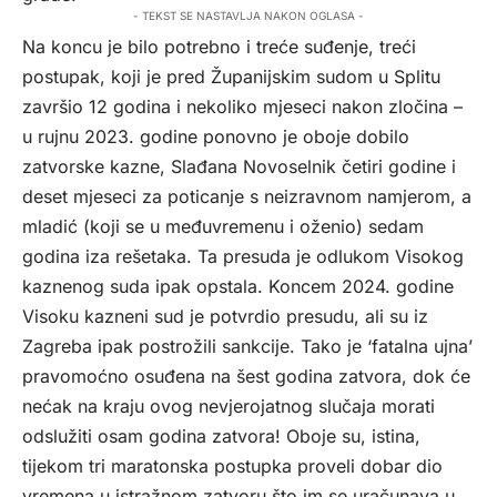
- TEKST SE NASTAVLJA NAKON OGLASA -
Na koncu je bilo potrebno i treće suđenje, treći
postupak, koji je pred Županijskim sudom u Splitu
završio 12 godina i nekoliko mjeseci nakon zločina –
u rujnu 2023. godine ponovno je oboje dobilo
zatvorske kazne, Slađana Novoselnik četiri godine i
deset mjeseci za poticanje s neizravnom namjerom, a
mladić (koji se u međuvremenu i oženio) sedam
godina iza rešetaka. Ta presuda je odlukom Visokog
kaznenog suda ipak opstala. Koncem 2024. godine
Visoku kazneni sud je potvrdio presudu, ali su iz
Zagreba ipak postrožili sankcije. Tako je ‘fatalna ujna’
pravomoćno osuđena na šest godina zatvora, dok će
nećak na kraju ovog nevjerojatnog slučaja morati
odslužiti osam godina zatvora! Oboje su, istina,
tijekom tri maratonska postupka proveli dobar dio
vremena u istražnom zatvoru što im se uračunava u