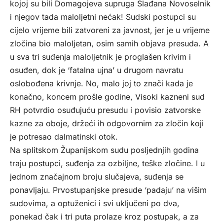
kojoj su bili Domagojeva supruga Slađana Novoselnik
i njegov tada maloljetni nećak! Sudski postupci su
cijelo vrijeme bili zatvoreni za javnost, jer je u vrijeme
zločina bio maloljetan, osim samih objava presuda. A
u sva tri suđenja maloljetnik je proglašen krivim i
osuđen, dok je ‘fatalna ujna’ u drugom navratu
oslobođena krivnje. No, malo joj to znači kada je
konačno, koncem prošle godine, Visoki kazneni sud
RH potvrdio osuđujuću presudu i povisio zatvorske
kazne za oboje, držeći ih odgovornim za zločin koji
je potresao dalmatinski otok.
Na splitskom Županijskom sudu posljednjih godina
traju postupci, suđenja za ozbiljne, teške zločine. I u
jednom značajnom broju slučajeva, suđenja se
ponavljaju. Prvostupanjske presude ‘padaju’ na višim
sudovima, a optuženici i svi uključeni po dva,
ponekad čak i tri puta prolaze kroz postupak, a za