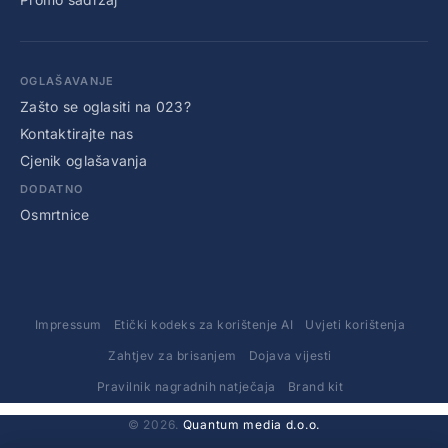
OGLAŠAVANJE
Zašto se oglasiti na 023?
Kontaktirajte nas
Cjenik oglašavanja
DODATNO
Osmrtnice
Impressum
Etički kodeks za korištenje AI
Uvjeti korištenja
Zahtjev za brisanjem
Dojava vijesti
Pravilnik nagradnih natječaja
Brand kit
© 2026.
Quantum media d.o.o.