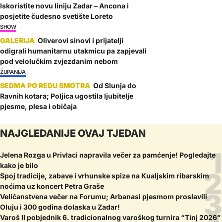
Iskoristite novu liniju Zadar – Ancona i
posjetite čudesno svetište Loreto
SHOW
Oliverovi sinovi i prijatelji
odigrali humanitarnu utakmicu pa zapjevali
pod velolučkim zvjezdanim nebom
ŽUPANIJA
Od Slunja do
Ravnih kotara; Poljica ugostila ljubitelje
pjesme, plesa i običaja
NAJGLEDANIJE OVAJ TJEDAN
Jelena Rozga u Privlaci napravila večer za pamćenje! Pogledajte
kako je bilo
Spoj tradicije, zabave i vrhunske spize na Kualjskim ribarskim
noćima uz koncert Petra Graše
Veličanstvena večer na Forumu; Arbanasi pjesmom proslavili
Oluju i 300 godina dolaska u Zadar!
Varoš II pobjednik 6. tradicionalnog varoškog turnira “Tinj 2026”