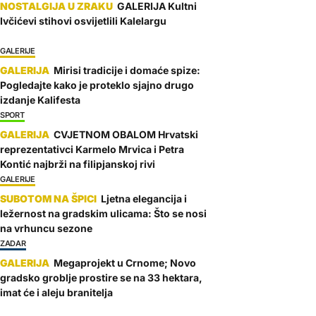
GALERIJA Kultni
Ivčićevi stihovi osvijetlili Kalelargu
GALERIJE
Mirisi tradicije i domaće spize:
Pogledajte kako je proteklo sjajno drugo
izdanje Kalifesta
SPORT
CVJETNOM OBALOM Hrvatski
reprezentativci Karmelo Mrvica i Petra
Kontić najbrži na filipjanskoj rivi
GALERIJE
Ljetna elegancija i
ležernost na gradskim ulicama: Što se nosi
na vrhuncu sezone
ZADAR
Megaprojekt u Crnome; Novo
gradsko groblje prostire se na 33 hektara,
imat će i aleju branitelja