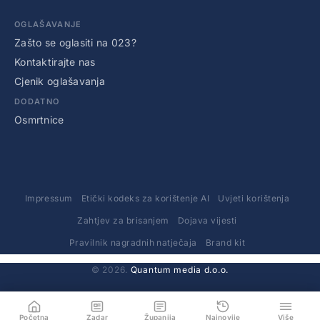
OGLAŠAVANJE
Zašto se oglasiti na 023?
Kontaktirajte nas
Cjenik oglašavanja
DODATNO
Osmrtnice
Impressum
Etički kodeks za korištenje AI
Uvjeti korištenja
Zahtjev za brisanjem
Dojava vijesti
Pravilnik nagradnih natječaja
Brand kit
© 2026.
Quantum media d.o.o.
Početna
Zadar
Županija
Najnovije
Više