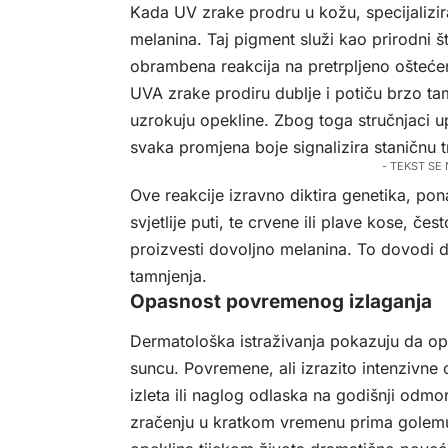
Kada UV zrake prodru u kožu, specijalizir
melanina. Taj pigment služi kao prirodni š
obrambena reakcija na pretrpljeno oštećen
UVA zrake prodiru dublje i potiču brzo ta
uzrokuju opekline. Zbog toga stručnjaci u
svaka promjena boje signalizira staničnu 
- TEKST SE
Ove reakcije izravno diktira genetika, po
svjetlije puti, te crvene ili plave kose, 
proizvesti dovoljno melanina. To dovodi 
tamnjenja.
Opasnost povremenog izlaganja
Dermatološka istraživanja pokazuju da op
suncu. Povremene, ali izrazito intenzivne
izleta ili naglog odlaska na godišnji odmo
zračenju u kratkom vremenu prima golemu k