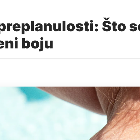
preplanulosti: Što 
eni boju