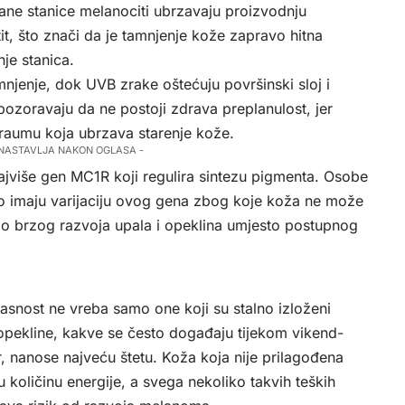
ane stanice melanociti ubrzavaju proizvodnju
tit, što znači da je tamnjenje kože zapravo hitna
je stanica.
mnjenje, dok UVB zrake oštećuju površinski sloj i
pozoravaju da ne postoji zdrava preplanulost, jer
traumu koja ubrzava starenje kože.
 NASTAVLJA NAKON OGLASA -
najviše gen MC1R koji regulira sintezu pigmenta. Osobe
često imaju varijaciju ovog gena zbog koje koža ne može
do brzog razvoja upala i opeklina umjesto postupnog
asnost ne vreba samo one koji su stalno izloženi
 opekline, kakve se često događaju tijekom vikend-
r, nanose najveću štetu. Koža koja nije prilagođena
oličinu energije, a svega nekoliko takvih teških