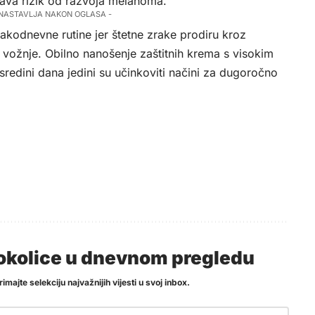
ava rizik od razvoja melanoma.
 NASTAVLJA NAKON OGLASA -
vakodnevne rutine jer štetne zrake prodiru kroz
m vožnje. Obilno nanošenje zaštitnih krema s visokim
sredini dana jedini su učinkoviti načini za dugoročno
i okolice u dnevnom pregledu
imajte selekciju najvažnijih vijesti u svoj inbox.