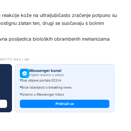
 reakcije kože na ultraljubičasto zračenje potpuno su
 postignu zlatan ten, drugi se suočavaju s bolnim
zravna posljedica bioloških obrambenih mehanizama
RATITE NAS I NA
Messenger kanal
Vijesti izravno u inbox
Sve objave portala 023.hr
Brze obavijesti o breaking news
Izravno u Messenger inbox
Pridruži se