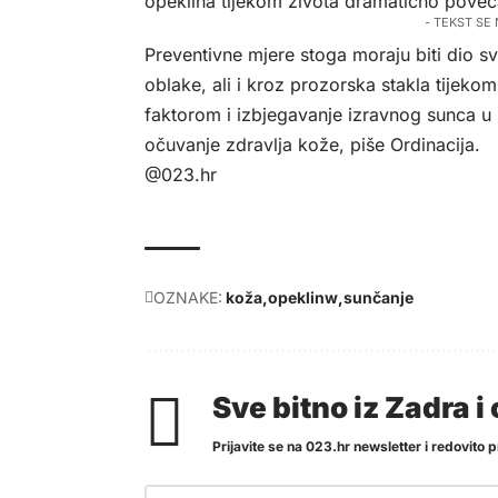
opeklina tijekom života dramatično poveć
- TEKST SE
Preventivne mjere stoga moraju biti dio s
oblake, ali i kroz prozorska stakla tijeko
faktorom i izbjegavanje izravnog sunca u 
očuvanje zdravlja kože, piše
Ordinacija
.
@023.hr
OZNAKE:
koža
opeklinw
sunčanje
Sve bitno iz Zadra 
Prijavite se na 023.hr newsletter i redovito pr