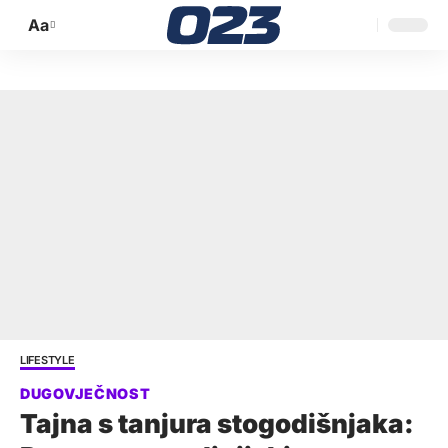
Aa
Promijeni
veličinu
slova
LIFESTYLE
Tajna s tanjura stogodišnjaka: