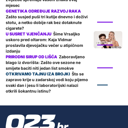
mjesec
Zašto susjed puši tri kutije dnevno i doživi
LIFESTYLE
stotu, a netko dobije rak bez dotaknute
cigarete?
Šime Vrsaljko
uskoro pred oltarom: Kaja Vidmar
LIFESTYLE
proslavila djevojačku večer u atipičnom
izdanju
Zaboravljeno
blago iz dvorišta: Zašto ove sezone ne
LIFESTYLE
smijete baciti niti jedan list smokve
Što se
zapravo krije u zadarskoj vodi koju pijemo
ZADAR
svaki dan i jesu li laboratorijski nalazi
otkrili šokantnu istinu?