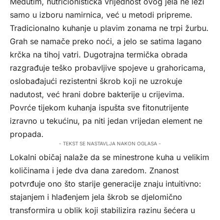
Međutim, nutricionistička vrijednost ovog jela ne leži
samo u izboru namirnica, već u metodi pripreme.
Tradicionalno kuhanje u plavim zonama ne trpi žurbu.
Grah se namače preko noći, a jelo se satima lagano
krčka na tihoj vatri. Dugotrajna termička obrada
razgrađuje teško probavljive spojeve u grahoricama,
oslobađajući rezistentni škrob koji ne uzrokuje
nadutost, već hrani dobre bakterije u crijevima.
Povrće tijekom kuhanja ispušta sve fitonutrijente
izravno u tekućinu, pa niti jedan vrijedan element ne
propada.
- TEKST SE NASTAVLJA NAKON OGLASA -
Lokalni običaj nalaže da se minestrone kuha u velikim
količinama i jede dva dana zaredom. Znanost
potvrđuje ono što starije generacije znaju intuitivno:
stajanjem i hlađenjem jela škrob se djelomično
transformira u oblik koji stabilizira razinu šećera u