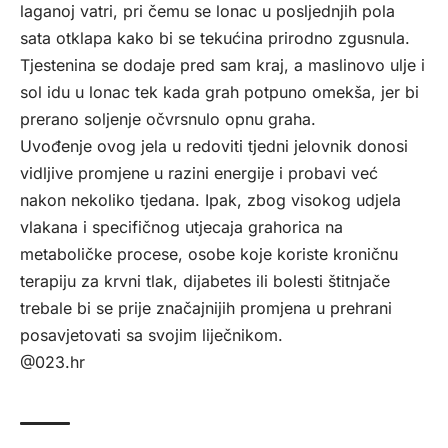
laganoj vatri, pri čemu se lonac u posljednjih pola
sata otklapa kako bi se tekućina prirodno zgusnula.
Tjestenina se dodaje pred sam kraj, a maslinovo ulje i
sol idu u lonac tek kada grah potpuno omekša, jer bi
prerano soljenje očvrsnulo opnu graha.
Uvođenje ovog jela u redoviti tjedni jelovnik donosi
vidljive promjene u razini energije i probavi već
nakon nekoliko tjedana. Ipak, zbog visokog udjela
vlakana i specifičnog utjecaja grahorica na
metaboličke procese, osobe koje koriste kroničnu
terapiju za krvni tlak, dijabetes ili bolesti štitnjače
trebale bi se prije značajnijih promjena u prehrani
posavjetovati sa svojim liječnikom.
@023.hr