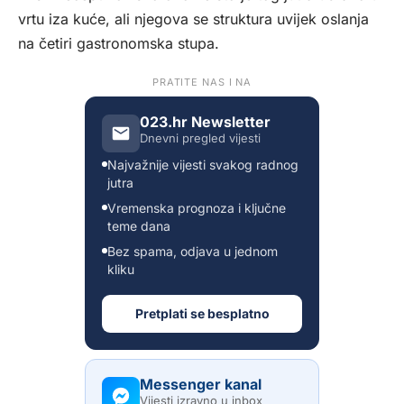
vrtu iza kuće, ali njegova se struktura uvijek oslanja
na četiri gastronomska stupa.
PRATITE NAS I NA
023.hr Newsletter
Dnevni pregled vijesti
Najvažnije vijesti svakog radnog
jutra
Vremenska prognoza i ključne
teme dana
Bez spama, odjava u jednom
kliku
Pretplati se besplatno
Messenger kanal
Vijesti izravno u inbox