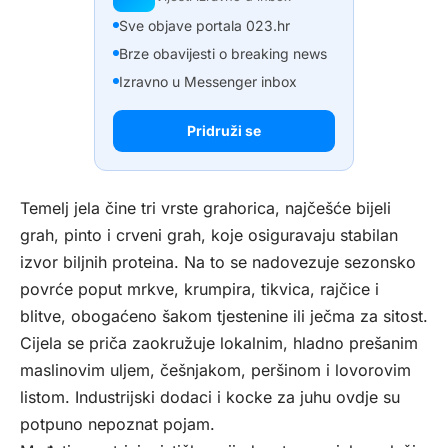
Sve objave portala 023.hr
Brze obavijesti o breaking news
Izravno u Messenger inbox
Pridruži se
Temelj jela čine tri vrste grahorica, najčešće bijeli
grah, pinto i crveni grah, koje osiguravaju stabilan
izvor biljnih proteina. Na to se nadovezuje sezonsko
povrće poput mrkve, krumpira, tikvica, rajčice i
blitve, obogaćeno šakom tjestenine ili ječma za sitost.
Cijela se priča zaokružuje lokalnim, hladno prešanim
maslinovim uljem, češnjakom, peršinom i lovorovim
listom. Industrijski dodaci i kocke za juhu ovdje su
potpuno nepoznat pojam.