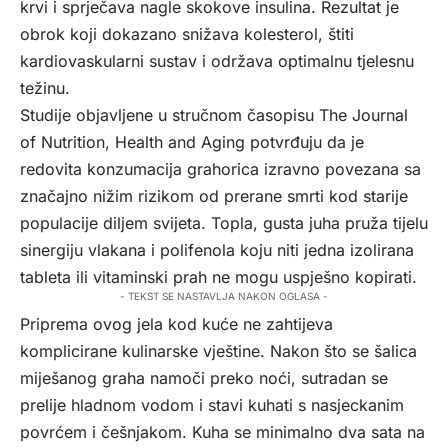
krvi i sprječava nagle skokove insulina. Rezultat je
obrok koji dokazano snižava kolesterol, štiti
kardiovaskularni sustav i održava optimalnu tjelesnu
težinu.
Studije objavljene u stručnom časopisu The Journal
of Nutrition, Health and Aging potvrđuju da je
redovita konzumacija grahorica izravno povezana sa
značajno nižim rizikom od prerane smrti kod starije
populacije diljem svijeta. Topla, gusta juha pruža tijelu
sinergiju vlakana i polifenola koju niti jedna izolirana
tableta ili vitaminski prah ne mogu uspješno kopirati.
- TEKST SE NASTAVLJA NAKON OGLASA -
Priprema ovog jela kod kuće ne zahtijeva
komplicirane kulinarske vještine. Nakon što se šalica
miješanog graha namoči preko noći, sutradan se
prelije hladnom vodom i stavi kuhati s nasjeckanim
povrćem i češnjakom. Kuha se minimalno dva sata na