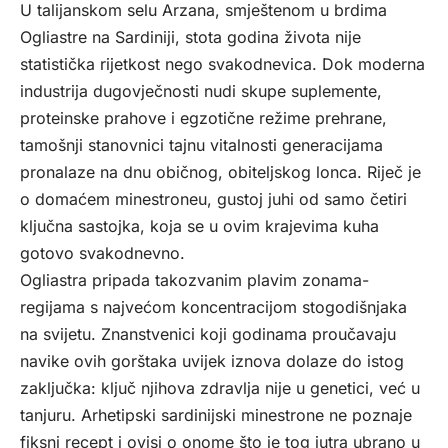
U talijanskom selu Arzana, smještenom u brdima
Ogliastre na Sardiniji, stota godina života nije
statistička rijetkost nego svakodnevica. Dok moderna
industrija dugovječnosti nudi skupe suplemente,
proteinske prahove i egzotične režime prehrane,
tamošnji stanovnici tajnu vitalnosti generacijama
pronalaze na dnu običnog, obiteljskog lonca. Riječ je
o domaćem minestroneu, gustoj juhi od samo četiri
ključna sastojka, koja se u ovim krajevima kuha
gotovo svakodnevno.
Ogliastra pripada takozvanim plavim zonama-
regijama s najvećom koncentracijom stogodišnjaka
na svijetu. Znanstvenici koji godinama proučavaju
navike ovih gorštaka uvijek iznova dolaze do istog
zaključka: ključ njihova zdravlja nije u genetici, već u
tanjuru. Arhetipski sardinijski minestrone ne poznaje
fiksni recept i ovisi o onome što je tog jutra ubrano u