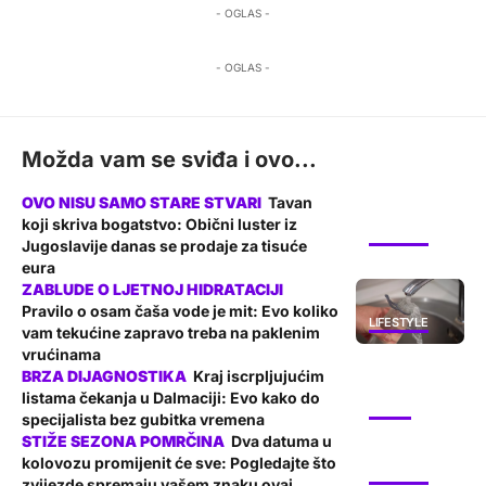
- OGLAS -
- OGLAS -
Možda vam se sviđa i ovo...
Tavan
koji skriva bogatstvo: Obični luster iz
LIFESTYLE
Jugoslavije danas se prodaje za tisuće
eura
Pravilo o osam čaša vode je mit: Evo koliko
LIFESTYLE
vam tekućine zapravo treba na paklenim
vrućinama
Kraj iscrpljujućim
listama čekanja u Dalmaciji: Evo kako do
PROMO
specijalista bez gubitka vremena
Dva datuma u
kolovozu promijenit će sve: Pogledajte što
LIFESTYLE
zvijezde spremaju vašem znaku ovaj