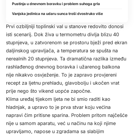
Pustinja u dnevnom boravku i problem suhoga grla
Vanjska jedinica na udaru sunca troši dvostruko više
Prvi ozbiljniji toplinski val u stanove redovito donosi
isti scenarij. Dok živa u termometru divlja blizu 40
stupnjeva, u zatvorenom se prostoru bježi pred ekran
daljinskog upravljača, a temperatura se spušta na
nerealnih 20 stupnjeva. Ta dramatična razlika između
rashlađenog dnevnog boravka i užarenog balkona
nije nikakvo osvježenje. To je zapravo provjereni
recept za ljetnu prehladu, glavobolju i ukočen vrat
prije nego što vikend uopće započne.
Klima uređaj tijekom ljeta ne bi smio raditi kao
hladnjak, a upravo to je prva stvar koju većina
napravi čim pritisne sparina. Problem pritom najčešće
nije u samom aparatu, već u načinu na koji njime
upravljamo, napose u zgradama sa slabijim