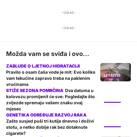
- OGLAS -
- OGLAS -
Možda vam se sviđa i ovo...
Pravilo o osam čaša vode je mit: Evo koliko
LIFESTYLE
vam tekućine zapravo treba na paklenim
vrućinama
Dva datuma u
kolovozu promijenit će sve: Pogledajte što
LIFESTYLE
zvijezde spremaju vašem znaku ovaj
mjesec
Zašto susjed puši tri kutije dnevno i doživi
LIFESTYLE
stotu, a netko dobije rak bez dotaknute
cigarete?