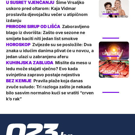
Šime Vrsaljko
uskoro pred oltarom: Kaja Vidmar
LIFESTYLE
proslavila djevojačku večer u atipičnom
izdanju
Zaboravljeno
blago iz dvorišta: Zašto ove sezone ne
LIFESTYLE
smijete baciti niti jedan list smokve
Zvijezde su se posložile: Dva
znaka u idućim danima plivat će u novcu, a
LIFESTYLE
jedan ulazi u zabranjenu aferu
Mislite da meso u
ledu može stajati vječno? Evo kada
LIFESTYLE
svinjetina zapravo postaje nejestiva
Pravila plaže koja danas
zvuče suludo: Tri razloga zašto je nekada
LIFESTYLE
bilo sasvim normalno kući se vratiti “crven
k’o rak”