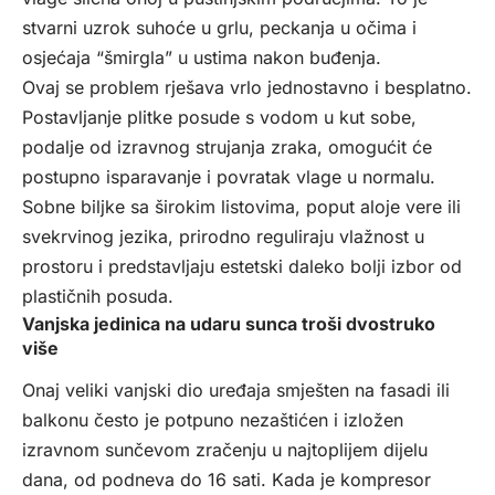
stvarni uzrok suhoće u grlu, peckanja u očima i
osjećaja “šmirgla” u ustima nakon buđenja.
Ovaj se problem rješava vrlo jednostavno i besplatno.
Postavljanje plitke posude s vodom u kut sobe,
podalje od izravnog strujanja zraka, omogućit će
postupno isparavanje i povratak vlage u normalu.
Sobne biljke sa širokim listovima, poput aloje vere ili
svekrvinog jezika, prirodno reguliraju vlažnost u
prostoru i predstavljaju estetski daleko bolji izbor od
plastičnih posuda.
Vanjska jedinica na udaru sunca troši dvostruko
više
Onaj veliki vanjski dio uređaja smješten na fasadi ili
balkonu često je potpuno nezaštićen i izložen
izravnom sunčevom zračenju u najtoplijem dijelu
dana, od podneva do 16 sati. Kada je kompresor