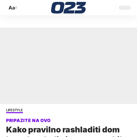
Aa
Promijeni
veličinu
slova
LIFESTYLE
Kako pravilno rashladiti dom