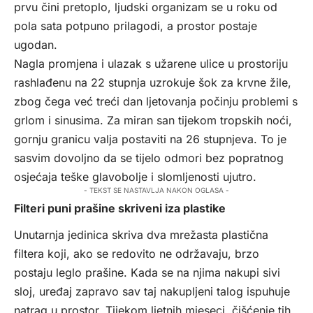
prvu čini pretoplo, ljudski organizam se u roku od
pola sata potpuno prilagodi, a prostor postaje
ugodan.
Nagla promjena i ulazak s užarene ulice u prostoriju
rashlađenu na 22 stupnja uzrokuje šok za krvne žile,
zbog čega već treći dan ljetovanja počinju problemi s
grlom i sinusima. Za miran san tijekom tropskih noći,
gornju granicu valja postaviti na 26 stupnjeva. To je
sasvim dovoljno da se tijelo odmori bez popratnog
osjećaja teške glavobolje i slomljenosti ujutro.
- TEKST SE NASTAVLJA NAKON OGLASA -
Filteri puni prašine skriveni iza plastike
Unutarnja jedinica skriva dva mrežasta plastična
filtera koji, ako se redovito ne održavaju, brzo
postaju leglo prašine. Kada se na njima nakupi sivi
sloj, uređaj zapravo sav taj nakupljeni talog ispuhuje
natrag u prostor. Tijekom ljetnih mjeseci, čišćenje tih