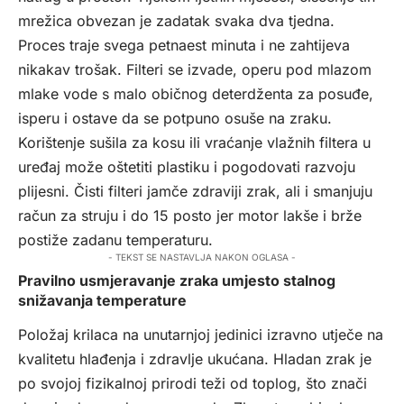
mrežica obvezan je zadatak svaka dva tjedna.
Proces traje svega petnaest minuta i ne zahtijeva
nikakav trošak. Filteri se izvade, operu pod mlazom
mlake vode s malo običnog deterdženta za posuđe,
isperu i ostave da se potpuno osuše na zraku.
Korištenje sušila za kosu ili vraćanje vlažnih filtera u
uređaj može oštetiti plastiku i pogodovati razvoju
plijesni. Čisti filteri jamče zdraviji zrak, ali i smanjuju
račun za struju i do 15 posto jer motor lakše i brže
postiže zadanu temperaturu.
- TEKST SE NASTAVLJA NAKON OGLASA -
Pravilno usmjeravanje zraka umjesto stalnog
snižavanja temperature
Položaj krilaca na unutarnjoj jedinici izravno utječe na
kvalitetu hlađenja i zdravlje ukućana. Hladan zrak je
po svojoj fizikalnoj prirodi teži od toplog, što znači