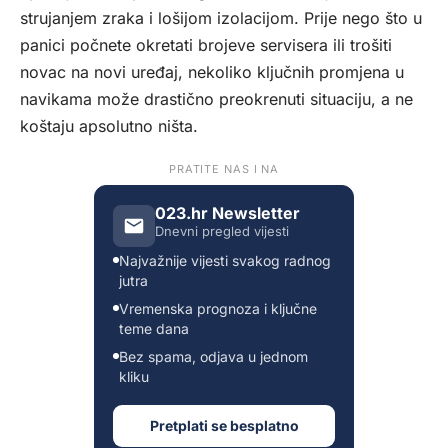
strujanjem zraka i lošijom izolacijom. Prije nego što u
panici počnete okretati brojeve servisera ili trošiti
novac na novi uređaj, nekoliko ključnih promjena u
navikama može drastično preokrenuti situaciju, a ne
koštaju apsolutno ništa.
PRATITE NAS I NA
023.hr Newsletter
Dnevni pregled vijesti
Najvažnije vijesti svakog radnog
jutra
Vremenska prognoza i ključne
teme dana
Bez spama, odjava u jednom
kliku
Pretplati se besplatno