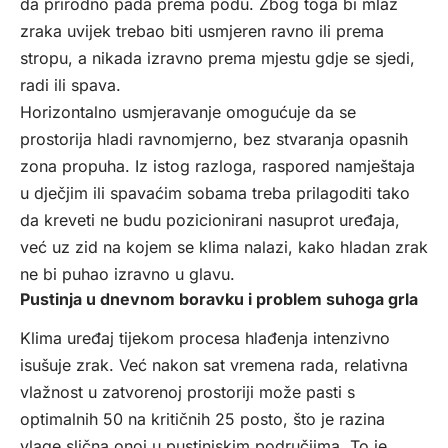
da prirodno pada prema podu. Zbog toga bi mlaz
zraka uvijek trebao biti usmjeren ravno ili prema
stropu, a nikada izravno prema mjestu gdje se sjedi,
radi ili spava.
Horizontalno usmjeravanje omogućuje da se
prostorija hladi ravnomjerno, bez stvaranja opasnih
zona propuha. Iz istog razloga, raspored namještaja
u dječjim ili spavaćim sobama treba prilagoditi tako
da kreveti ne budu pozicionirani nasuprot uređaja,
već uz zid na kojem se klima nalazi, kako hladan zrak
ne bi puhao izravno u glavu.
Pustinja u dnevnom boravku i problem suhoga grla
Klima uređaj tijekom procesa hlađenja intenzivno
isušuje zrak. Već nakon sat vremena rada, relativna
vlažnost u zatvorenoj prostoriji može pasti s
optimalnih 50 na kritičnih 25 posto, što je razina
vlage slična onoj u pustinjskim područjima. To je