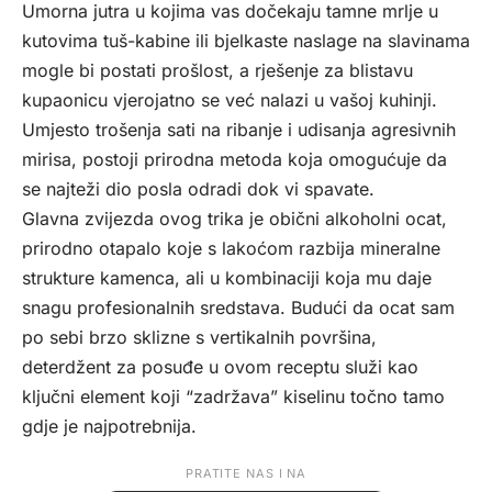
Umorna jutra u kojima vas dočekaju tamne mrlje u
kutovima tuš-kabine ili bjelkaste naslage na slavinama
mogle bi postati prošlost, a rješenje za blistavu
kupaonicu vjerojatno se već nalazi u vašoj kuhinji.
Umjesto trošenja sati na ribanje i udisanja agresivnih
mirisa, postoji prirodna metoda koja omogućuje da
se najteži dio posla odradi dok vi spavate.
Glavna zvijezda ovog trika je obični alkoholni ocat,
prirodno otapalo koje s lakoćom razbija mineralne
strukture kamenca, ali u kombinaciji koja mu daje
snagu profesionalnih sredstava. Budući da ocat sam
po sebi brzo sklizne s vertikalnih površina,
deterdžent za posuđe u ovom receptu služi kao
ključni element koji “zadržava” kiselinu točno tamo
gdje je najpotrebnija.
PRATITE NAS I NA