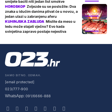
smijete baciti niti jedan list smokve
Zvijezde su se posložile: Dva
znaka u idućim danima plivat će u novcu, a
LIFESTYLE
jedan ulazi u zabranjenu aferu
Mislite da meso u
ledu može stajati vječno? Evo kada
LIFESTYLE
svinjetina zapravo postaje nejestiva
SAMO BITNO. ODMAH.
[email protected]
023/777-900
WhatsApp:
091/6666-888