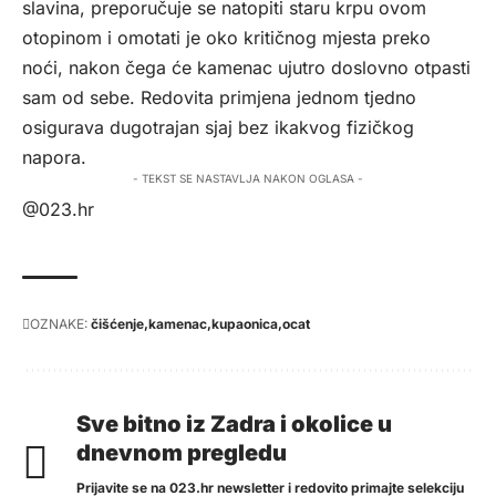
slavina, preporučuje se natopiti staru krpu ovom
otopinom i omotati je oko kritičnog mjesta preko
noći, nakon čega će kamenac ujutro doslovno otpasti
sam od sebe. Redovita primjena jednom tjedno
osigurava dugotrajan sjaj bez ikakvog fizičkog
napora.
- TEKST SE NASTAVLJA NAKON OGLASA -
@023.hr
OZNAKE:
čišćenje
kamenac
kupaonica
ocat
Sve bitno iz Zadra i okolice u
dnevnom pregledu
Prijavite se na 023.hr newsletter i redovito primajte selekciju