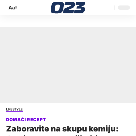
Aa
Promijeni
veličinu
slova
LIFESTYLE
Zaboravite na skupu kemiju: