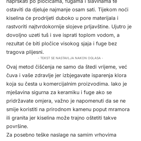
naprskati po pločicama, fugama i slavinama te
ostaviti da djeluje najmanje osam sati. Tijekom noći
kiselina će prodrijeti duboko u pore materijala i
rastvoriti najtvrdokornije slojeve prljavštine. Ujutro je
dovoljno uzeti tuš i sve isprati toplom vodom, a
rezultat će biti pločice visokog sjaja i fuge bez
tragova plijesni.
- TEKST SE NASTAVLJA NAKON OGLASA -
Ovaj metod čišćenja ne samo da štedi vrijeme, već
čuva i vaše zdravlje jer izbjegavate isparenja klora
koja su česta u komercijalnim proizvodima. Iako je
mješavina sigurna za keramiku i fuge ako se
pridržavate omjera, važno je napomenuti da se ne
smije koristiti na prirodnom kamenu poput mramora
ili granita jer kiselina može trajno oštetiti takve
površine.
Za posebno teške naslage na samim vrhovima