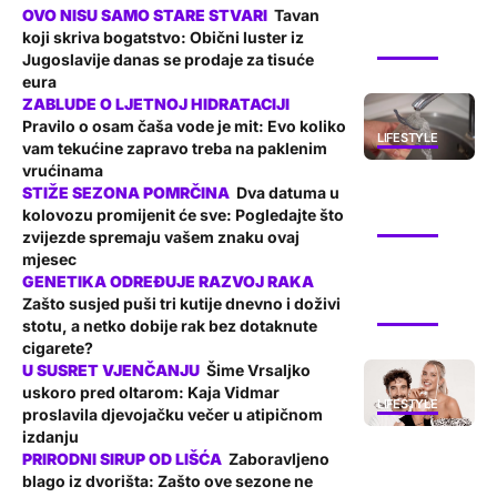
Tavan
koji skriva bogatstvo: Obični luster iz
LIFESTYLE
Jugoslavije danas se prodaje za tisuće
eura
Pravilo o osam čaša vode je mit: Evo koliko
LIFESTYLE
vam tekućine zapravo treba na paklenim
vrućinama
Dva datuma u
kolovozu promijenit će sve: Pogledajte što
LIFESTYLE
zvijezde spremaju vašem znaku ovaj
mjesec
Zašto susjed puši tri kutije dnevno i doživi
LIFESTYLE
stotu, a netko dobije rak bez dotaknute
cigarete?
Šime Vrsaljko
uskoro pred oltarom: Kaja Vidmar
LIFESTYLE
proslavila djevojačku večer u atipičnom
izdanju
Zaboravljeno
blago iz dvorišta: Zašto ove sezone ne
LIFESTYLE