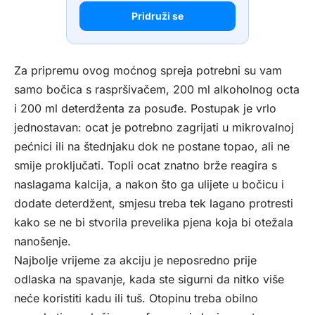
Pridruži se
Za pripremu ovog moćnog spreja potrebni su vam
samo bočica s raspršivačem, 200 ml alkoholnog octa
i 200 ml deterdženta za posuđe. Postupak je vrlo
jednostavan: ocat je potrebno zagrijati u mikrovalnoj
pećnici ili na štednjaku dok ne postane topao, ali ne
smije proključati. Topli ocat znatno brže reagira s
naslagama kalcija, a nakon što ga ulijete u bočicu i
dodate deterdžent, smjesu treba tek lagano protresti
kako se ne bi stvorila prevelika pjena koja bi otežala
nanošenje.
Najbolje vrijeme za akciju je neposredno prije
odlaska na spavanje, kada ste sigurni da nitko više
neće koristiti kadu ili tuš. Otopinu treba obilno