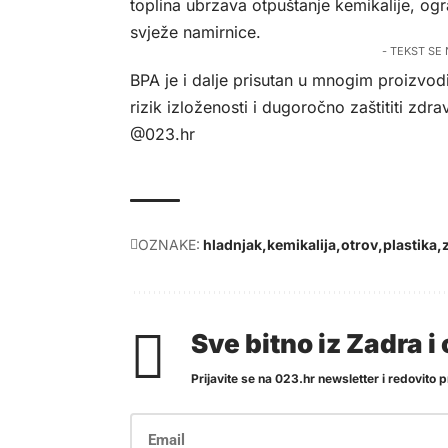
toplina ubrzava otpuštanje kemikalije, og
svježe namirnice.
- TEKST SE
BPA je i dalje prisutan u mnogim proizvod
rizik izloženosti i dugoročno zaštititi zdrav
@023.hr
OZNAKE:
hladnjak
kemikalija
otrov
plastika
Sve bitno iz Zadra 
Prijavite se na 023.hr newsletter i redovito pr