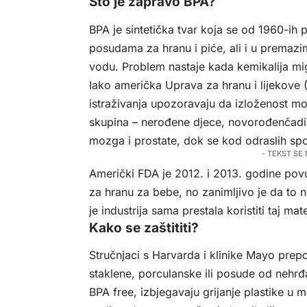
Što je zapravo BPA?
BPA je sintetička tvar koja se od 1960-ih 
posudama za hranu i piće, ali i u premazi
vodu. Problem nastaje kada kemikalija migr
Iako američka Uprava za hranu i lijekove 
istraživanja upozoravaju da izloženost mož
skupina – nerođene djece, novorođenčadi i
mozga i prostate, dok se kod odraslih s
- TEKST SE
Američki FDA je 2012. i 2013. godine po
za hranu za bebe, no zanimljivo je da to 
je industrija sama prestala koristiti taj ma
Kako se zaštititi?
Stručnjaci s Harvarda i klinike Mayo prep
staklene, porculanske ili posude od nehr
BPA free, izbjegavaju grijanje plastike u mi