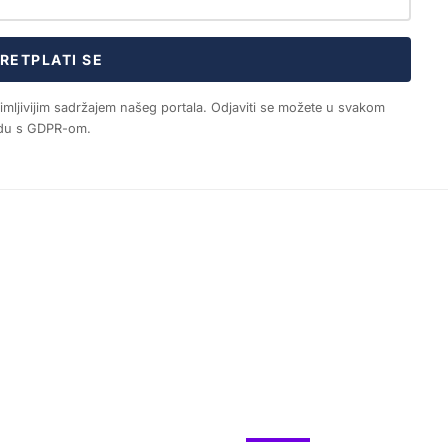
RETPLATI SE
nimljivijim sadržajem našeg portala. Odjaviti se možete u svakom
ladu s GDPR-om.
LIFESTYLE