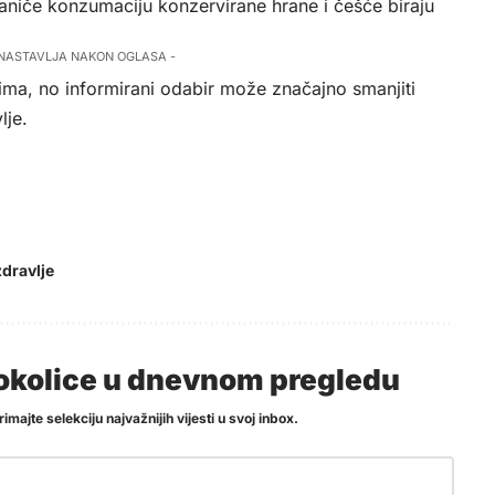
raniče konzumaciju konzervirane hrane i češće biraju
 NASTAVLJA NAKON OGLASA -
ima, no informirani odabir može značajno smanjiti
lje.
zdravlje
i okolice u dnevnom pregledu
imajte selekciju najvažnijih vijesti u svoj inbox.