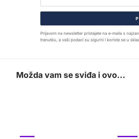
P
Prijavom na newsletter pristajete na e-maila s najza
trenutku, a vaši podaci su sigurni i koriste se u sk
Možda vam se sviđa i ovo...
PROMO
LIFESTYLE