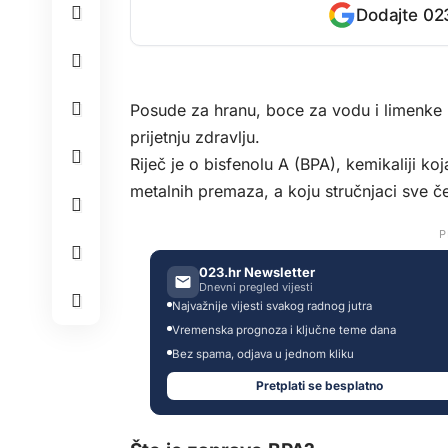
Dodajte 023
Posude za hranu, boce za vodu i limenke 
prijetnju zdravlju.
Riječ je o bisfenolu A (BPA), kemikaliji koj
metalnih premaza, a koju stručnjaci sve 
P
023.hr Newsletter
Dnevni pregled vijesti
Najvažnije vijesti svakog radnog jutra
Vremenska prognoza i ključne teme dana
Bez spama, odjava u jednom kliku
Pretplati se besplatno