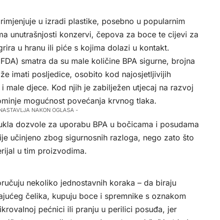
primjenjuje u izradi plastike, posebno u popularnim
ma unutrašnjosti konzervi, čepova za boce te cijevi za
ira u hranu ili piće s kojima dolazi u kontakt.
(FDA) smatra da su male količine BPA sigurne, brojna
e imati posljedice, osobito kod najosjetljivijih
 male djece. Kod njih je zabilježen utjecaj na razvoj
pominje mogućnost povećanja krvnog tlaka.
 NASTAVLJA NAKON OGLASA -
vukla dozvole za uporabu BPA u bočicama i posudama
nije učinjeno zbog sigurnosnih razloga, nego zato što
terijal u tim proizvodima.
oručuju nekoliko jednostavnih koraka – da biraju
đajućeg čelika, kupuju boce i spremnike s oznakom
krovalnoj pećnici ili pranju u perilici posuđa, jer