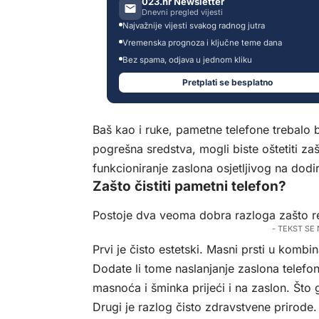
023.hr Newsletter
Dnevni pregled vijesti
Najvažnije vijesti svakog radnog jutra
Vremenska prognoza i ključne teme dana
Bez spama, odjava u jednom kliku
Pretplati se besplatno
Baš kao i ruke, pametne telefone trebalo bi 
pogrešna sredstva, mogli biste oštetiti zaš
funkcioniranje zaslona osjetljivog na dodir
Zašto čistiti pametni telefon?
Postoje dva veoma dobra razloga zašto red
- TEKST SE
Prvi je čisto estetski. Masni prsti u komb
Dodate li tome naslanjanje zaslona telefon
masnoća i šminka prijeći i na zaslon. Što ga
Drugi je razlog čisto zdravstvene prirode.