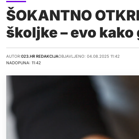
ŠOKANTNO OTKRIĆE 
školjke – evo kako 
AUTOR:
023.HR REDAKCIJA
OBJAVLJENO: 04.08.2025 11:42
NADOPUNA: 11:42