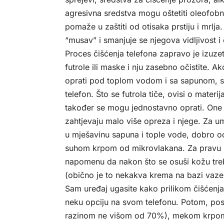
agresivna sredstva mogu oštetiti oleofobni
pomaže u zaštiti od otisaka prstiju i mrlja.
“musav” i smanjuje se njegova vidljivost i o
Proces čišćenja telefona zapravo je izuzet
futrole ili maske i nju zasebno očistite. A
oprati pod toplom vodom i sa sapunom, sam
telefon. Što se futrola tiče, ovisi o materi
također se mogu jednostavno oprati. One 
zahtjevaju malo više opreza i njege. Za u
u mješavinu sapuna i tople vode, dobro oci
suhom krpom od mikrovlakana. Za pravu k
napomenu da nakon što se osuši kožu treba
(obično je to nekakva krema na bazi vazel
Sam uređaj ugasite kako prilikom čišćenja 
neku opciju na svom telefonu. Potom, po
razinom ne višom od 70%), mekom krpom 