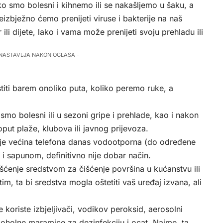
o smo bolesni i kihnemo ili se nakašljemo u šaku, a
zbježno ćemo prenijeti viruse i bakterije na naš
ili dijete, lako i vama može prenijeti svoju prehladu ili
 NASTAVLJA NAKON OGLASA -
stiti barem onoliko puta, koliko peremo ruke, a
smo bolesni ili u sezoni gripe i prehlade, kao i nakon
put plaže, klubova ili javnog prijevoza.
ko je većina telefona danas vodootporna (do određene
i sapunom, definitivno nije dobar način.
čišćenje sredstvom za čišćenje površina u kućanstvu ili
, ta bi sredstva mogla oštetiti vaš uređaj izvana, ali
koriste izbjeljivači, vodikov peroksid, aerosolni
lkoholne maramice za dezinfekciju i ocat. Naime, ta