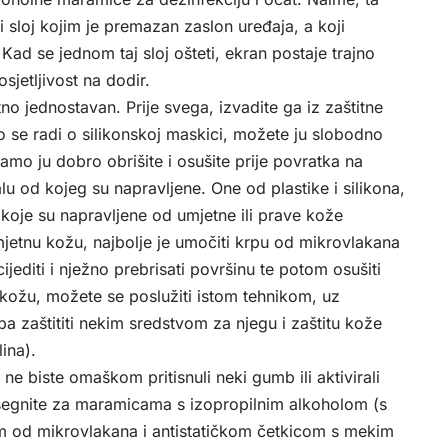
 sloj kojim je premazan zaslon uređaja, a koji
 Kad se jednom taj sloj ošteti, ekran postaje trajno
sjetljivost na dodir.
no jednostavan. Prije svega, izvadite ga iz zaštitne
ko se radi o silikonskoj maskici, možete ju slobodno
o ju dobro obrišite i osušite prije povratka na
jalu od kojeg su napravljene. One od plastike i silikona,
koje su napravljene od umjetne ili prave kože
mjetnu kožu, najbolje je umočiti krpu od mikrovlakana
jediti i nježno prebrisati površinu te potom osušiti
ožu, možete se poslužiti istom tehnikom, uz
 zaštititi nekim sredstvom za njegu i zaštitu kože
ina).
ne biste omaškom pritisnuli neki gumb ili aktivirali
segnite za maramicama s izopropilnim alkoholom (s
od mikrovlakana i antistatičkom četkicom s mekim