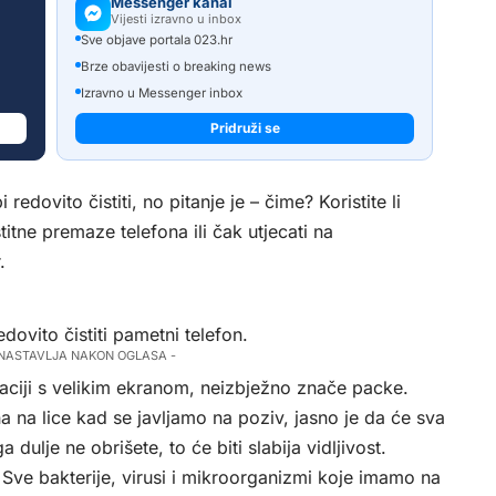
Messenger kanal
Vijesti izravno u inbox
Sve objave portala 023.hr
Brze obavijesti o breaking news
Izravno u Messenger inbox
Pridruži se
redovito čistiti, no pitanje je – čime? Koristite li
titne premaze telefona ili čak utjecati na
.
ovito čistiti pametni telefon.
 NASTAVLJA NAKON OGLASA -
inaciji s velikim ekranom, neizbježno znače packe.
a na lice kad se javljamo na poziv, jasno je da će sva
 dulje ne obrišete, to će biti slabija vidljivost.
 Sve bakterije, virusi i mikroorganizmi koje imamo na