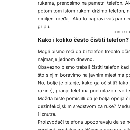
rukama, prenosimo na pametni telefon. Ak
potom tom istom rukom držimo telefon, nei
omiljeni uređaj. Ako to napravi vaš partner 
gripu.
- TEKST SE
Kako i koliko često čistiti telefon?
Mogli bismo reći da bi telefon trebalo oči
najmanje jednom dnevno.
Obavezno bismo trebali čistiti telefon kad 
što s njim boravimo na javnim mjestima po
No, bolje je pitanje, kako ga očistiti? Ia
razine), pranje telefona pod mlazom vode 
Možda biste pomislilli da je bolja opcija 
dezinfekcijskim sredstvom za ruke? Međutim
i iznutra.
Proizvođači telefona upozoravaju da se ne 
sprejevi, sredstva za čišćenje prozora, a