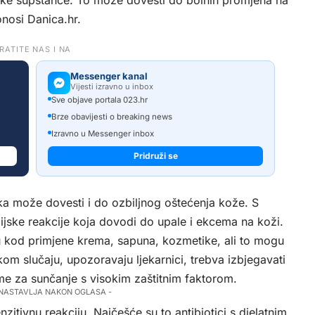
ske supstance. To može dovesti do bolnih promjena na
donosi
Danica.hr.
RATITE NAS I NA
Messenger kanal
Vijesti izravno u inbox
Sve objave portala 023.hr
Brze obavijesti o breaking news
Izravno u Messenger inbox
Pridruži se
aka može dovesti i do ozbiljnog oštećenja kože. S
gijske reakcije koja dovodi do upale i ekcema na koži.
aju kod primjene krema, sapuna, kozmetike, ali to mogu
vakom slučaju, upozoravaju ljekarnici, trebva izbjegavati
eme za sunčanje s visokim zaštitnim faktorom.
 NASTAVLJA NAKON OGLASA -
nzitivnu reakciju. Najčešće su to antibiotici s djelatnim