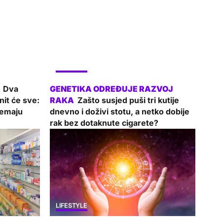
LIFESTYLE
Dva
it će sve:
Zašto susjed puši tri kutije
remaju
dnevno i doživi stotu, a netko dobije
rak bez dotaknute cigarete?
LIFESTYLE