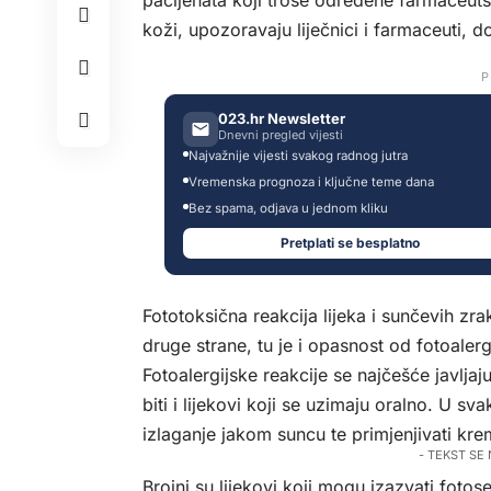
pacijenata koji troše određene farmaceut
koži, upozoravaju liječnici i farmaceuti, 
P
023.hr Newsletter
Dnevni pregled vijesti
Najvažnije vijesti svakog radnog jutra
Vremenska prognoza i ključne teme dana
Bez spama, odjava u jednom kliku
Pretplati se besplatno
Fototoksična reakcija lijeka i sunčevih zr
druge strane, tu je i opasnost od fotoaler
Fotoalergijske reakcije se najčešće javlj
biti i lijekovi koji se uzimaju oralno. U s
izlaganje jakom suncu te primjenjivati kr
- TEKST SE
Brojni su lijekovi koji mogu izazvati fotose