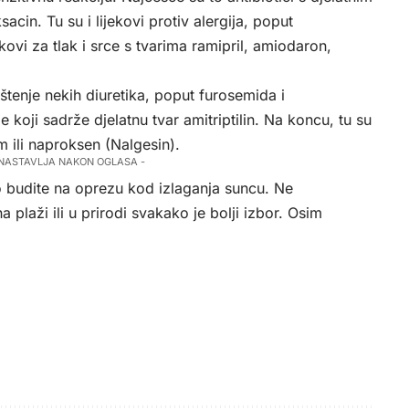
sacin. Tu su i lijekovi protiv alergija, poput
ekovi za tlak i srce s tvarima ramipril, amiodaron,
štenje nekih diuretika, poput furosemida i
je koji sadrže djelatnu tvar amitriptilin. Na koncu, tu su
am ili naproksen (Nalgesin).
 NASTAVLJA NAKON OGLASA -
ko budite na oprezu kod izlaganja suncu. Ne
plaži ili u prirodi svakako je bolji izbor. Osim