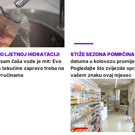
LIFESTYLE
osam čaša vode je mit: Evo
datuma u kolovozu promijen
m tekućine zapravo treba na
Pogledajte što zvijezde sp
vrućinama
vašem znaku ovaj mjesec
VIJESTI