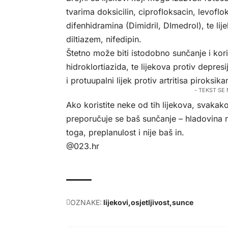
tvarima doksicilin, ciprofloksacin, levoflok
difenhidramina (Dimidril, DImedrol), te lij
diltiazem, nifedipin.
Štetno može biti istodobno sunčanje i kori
hidroklortiazida, te lijekova protiv depresi
i protuupalni lijek protiv artritisa piroksik
- TEKST SE
Ako koristite neke od tih lijekova, svaka
preporučuje se baš sunčanje – hladovina na 
toga, preplanulost i nije baš in.
@023.hr
OZNAKE:
lijekovi
osjetljivost
sunce