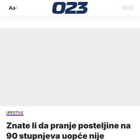
Aa
Promijeni
veličinu
slova
LIFESTYLE
Znate li da pranje posteljine na
90 stupnjeva uopće nije