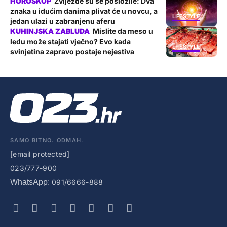
Zvijezde su se posložile: Dva
znaka u idućim danima plivat će u novcu, a
LIFESTYLE
jedan ulazi u zabranjenu aferu
Mislite da meso u
ledu može stajati vječno? Evo kada
LIFESTYLE
svinjetina zapravo postaje nejestiva
SAMO BITNO. ODMAH.
[email protected]
023/777-900
WhatsApp:
091/6666-888