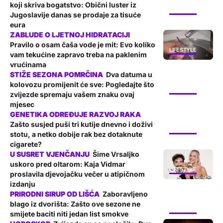
koji skriva bogatstvo: Obični luster iz
LIFESTYLE
Jugoslavije danas se prodaje za tisuće
eura
Pravilo o osam čaša vode je mit: Evo koliko
LIFESTYLE
vam tekućine zapravo treba na paklenim
vrućinama
Dva datuma u
kolovozu promijenit će sve: Pogledajte što
LIFESTYLE
zvijezde spremaju vašem znaku ovaj
mjesec
Zašto susjed puši tri kutije dnevno i doživi
LIFESTYLE
stotu, a netko dobije rak bez dotaknute
cigarete?
Šime Vrsaljko
uskoro pred oltarom: Kaja Vidmar
LIFESTYLE
proslavila djevojačku večer u atipičnom
izdanju
Zaboravljeno
blago iz dvorišta: Zašto ove sezone ne
LIFESTYLE
smijete baciti niti jedan list smokve