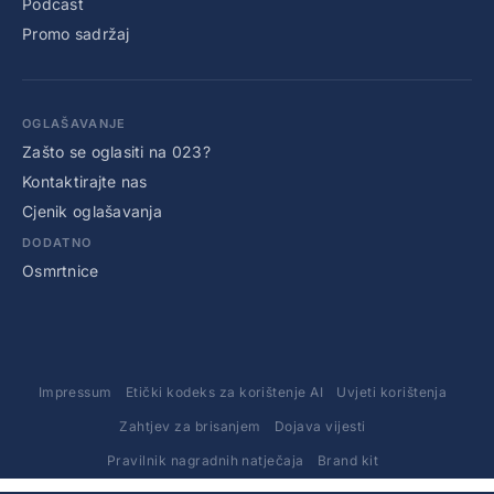
Podcast
Promo sadržaj
OGLAŠAVANJE
Zašto se oglasiti na 023?
Kontaktirajte nas
Cjenik oglašavanja
DODATNO
Osmrtnice
Impressum
Etički kodeks za korištenje AI
Uvjeti korištenja
Zahtjev za brisanjem
Dojava vijesti
Pravilnik nagradnih natječaja
Brand kit