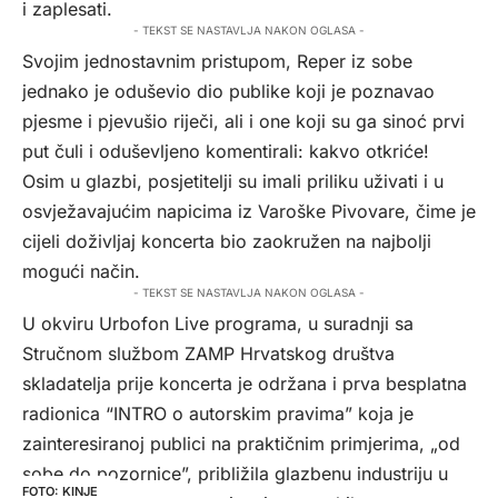
i zaplesati.
- TEKST SE NASTAVLJA NAKON OGLASA -
Svojim jednostavnim pristupom, Reper iz sobe
jednako je oduševio dio publike koji je poznavao
pjesme i pjevušio riječi, ali i one koji su ga sinoć prvi
put čuli i oduševljeno komentirali: kakvo otkriće!
Osim u glazbi, posjetitelji su imali priliku uživati i u
osvježavajućim napicima iz Varoške Pivovare, čime je
cijeli doživljaj koncerta bio zaokružen na najbolji
mogući način.
- TEKST SE NASTAVLJA NAKON OGLASA -
U okviru Urbofon Live programa, u suradnji sa
Stručnom službom ZAMP Hrvatskog društva
skladatelja prije koncerta je održana i prva besplatna
radionica “INTRO o autorskim pravima” koja je
zainteresiranoj publici na praktičnim primjerima, „od
sobe do pozornice”, približila glazbenu industriju u
KINJE