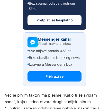
Bez spama, odjava u jednom
kliku
Pretplati se besplatno
Messenger kanal
Vijesti izravno u inbox
Sve objave portala 023.hr
Brze obavijesti o breaking news
Izravno u Messenger inbox
Pridruži se
Već je prvim taktovima pjesme “Kako ti se sviđam
sada”, koja ujedno otvara drugi studijski album
“Unutra”, izazvao odobravanje publike, nakon čega