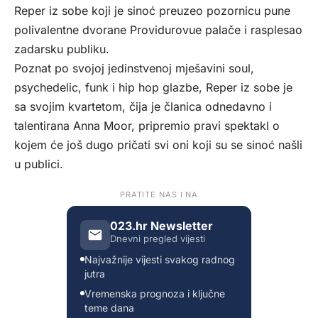
Reper iz sobe koji je sinoć preuzeo pozornicu pune
polivalentne dvorane Providurovue palače i rasplesao
zadarsku publiku.
Poznat po svojoj jedinstvenoj mješavini soul,
psychedelic, funk i hip hop glazbe, Reper iz sobe je
sa svojim kvartetom, čija je članica odnedavno i
talentirana Anna Moor, pripremio pravi spektakl o
kojem će još dugo pričati svi oni koji su se sinoć našli
u publici.
PRATITE NAS I NA
023.hr Newsletter
Dnevni pregled vijesti
Najvažnije vijesti svakog radnog
jutra
Vremenska prognoza i ključne
teme dana