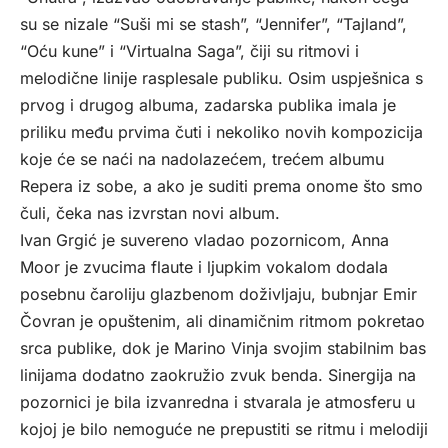
su se nizale “Suši mi se stash”, “Jennifer”, “Tajland”,
“Oću kune” i “Virtualna Saga”, čiji su ritmovi i
melodične linije rasplesale publiku. Osim uspješnica s
prvog i drugog albuma, zadarska publika imala je
priliku među prvima čuti i nekoliko novih kompozicija
koje će se naći na nadolazećem, trećem albumu
Repera iz sobe, a ako je suditi prema onome što smo
čuli, čeka nas izvrstan novi album.
Ivan Grgić je suvereno vladao pozornicom, Anna
Moor je zvucima flaute i ljupkim vokalom dodala
posebnu čaroliju glazbenom doživljaju, bubnjar Emir
Čovran je opuštenim, ali dinamičnim ritmom pokretao
srca publike, dok je Marino Vinja svojim stabilnim bas
linijama dodatno zaokružio zvuk benda. Sinergija na
pozornici je bila izvanredna i stvarala je atmosferu u
kojoj je bilo nemoguće ne prepustiti se ritmu i melodiji