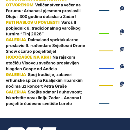
Veličanstvena večer na
ZADAR
8
Forumu; Arbanasi pjesmom proslavili
Oluju i 300 godina dolaska u Zadar!
Varoš II
pobjednik 6. tradicionalnog varoškog
SPORT
21
turnira “Tinj 2026”
Dalmaland spektakularno
proslavio 9. rođendan: Svjetlosni Drone
GALERIJE
89
Show očarao posjetitelje!
Na rajskom
otočiću Visovcu svečano proslavljen
ŽUPANIJA
37
blagdan Gospe od Anđela
Spoj tradicije, zabave i
vrhunske spize na Kualjskim ribarskim
GALERIJE
102
noćima uz koncert Petra Graše
Spojite odmor i duhovnost;
Iskoristite novu liniju Zadar – Ancona i
ZADAR
posjetite čudesno svetište Loreto