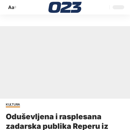
Aa
Promijeni
veličinu
slova
KULTURA
Oduševljena i rasplesana
zadarska publika Reperu iz