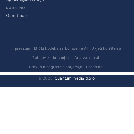
DODATNO
Osmrtnice
Impressum
Etički kodeks za korištenje AI
Uvjeti korištenja
Zahtjev za brisanjem
Dojava vijesti
Pravilnik nagradnih natječaja
Brand kit
© 2026.
Quantum media d.o.o.