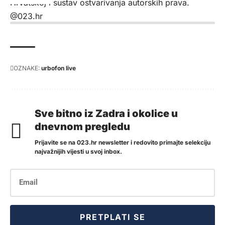
Hrvatskoj i sustav ostvarivanja autorskih prava.
@023.hr
OZNAKE:
urbofon live
Sve bitno iz Zadra i okolice u
dnevnom pregledu
Prijavite se na 023.hr newsletter i redovito primajte selekciju
najvažnijih vijesti u svoj inbox.
PRETPLATI SE