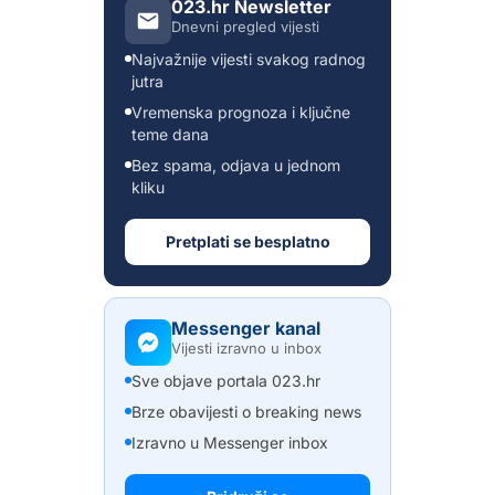
023.hr Newsletter
Dnevni pregled vijesti
Najvažnije vijesti svakog radnog
jutra
Vremenska prognoza i ključne
teme dana
Bez spama, odjava u jednom
kliku
Pretplati se besplatno
Messenger kanal
Vijesti izravno u inbox
Sve objave portala 023.hr
Brze obavijesti o breaking news
Izravno u Messenger inbox