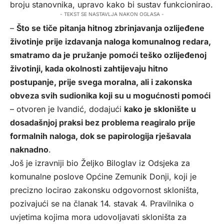
broju stanovnika, upravo kako bi sustav funkcionirao.
- TEKST SE NASTAVLJA NAKON OGLASA -
–
Što se tiče pitanja hitnog zbrinjavanja ozlijeđene
životinje prije izdavanja naloga komunalnog redara,
smatramo da je pružanje pomoći teško ozlijeđenoj
životinji, kada okolnosti zahtijevaju hitno
postupanje, prije svega moralna, ali i zakonska
obveza svih sudionika koji su u mogućnosti pomoći
– otvoren je Ivandić, dodajući
kako je sklonište u
dosadašnjoj praksi bez problema reagiralo prije
formalnih naloga, dok se papirologija rješavala
naknadno
.
Još je izravniji bio Željko Biloglav iz Odsjeka za
komunalne poslove Općine Zemunik Donji, koji je
precizno locirao zakonsku odgovornost skloništa,
pozivajući se na članak 14. stavak 4. Pravilnika o
uvjetima kojima mora udovoljavati skloništa za