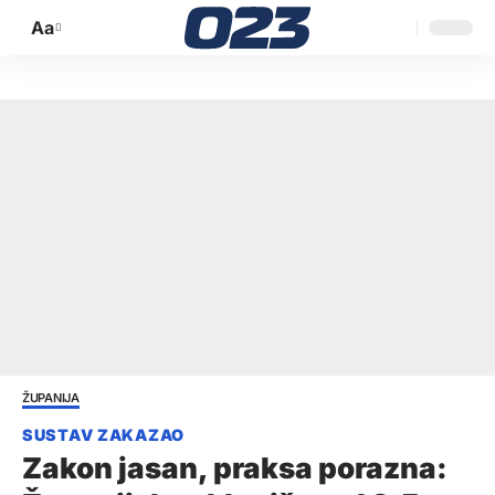
Aa
Promijeni
veličinu
slova
ŽUPANIJA
Zakon jasan, praksa porazna: