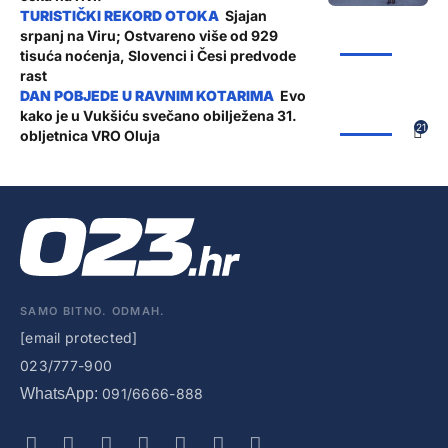
Sjajan
srpanj na Viru; Ostvareno više od 929
ŽUPANIJA
tisuća noćenja, Slovenci i Česi predvode
rast
Evo
kako je u Vukšiću svečano obilježena 31.
ŽUPANIJA
21
obljetnica VRO Oluja
SAMO BITNO. ODMAH.
[email protected]
023/777-900
WhatsApp:
091/6666-888