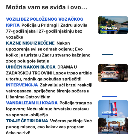
Možda vam se sviđa i ovo...
Policija u Pridragi i Zadru ulovila
ŽUPANIJA
77-godišnjaka i 27-godišnjakinju bez
vozačke
Nakon
upozorenja svi se odmah odjenu; Evo
ZADAR
koliko je turista u Zadru stvarno kažnjeno
zbog polugole šetnje
DRAMA U
ZADARSKOJ TRGOVINI Lopov trpao artikle
ZADAR
u torbu, radnik ga pokušao spriječiti!
Zahvaljujući brzoj reakciji
vatrogasaca, spriječeno širenje požara u
ŽUPANIJA
Lišanima Ostrovičkim
Policija traga za
lopovom; Noću skinuo hrvatsku zastavu
ŽUPANIJA
sa spomen-obilježja
Večeras počinje Noć
punog miseca, evo kakav vas program
ZADAR
čeka na rivi!