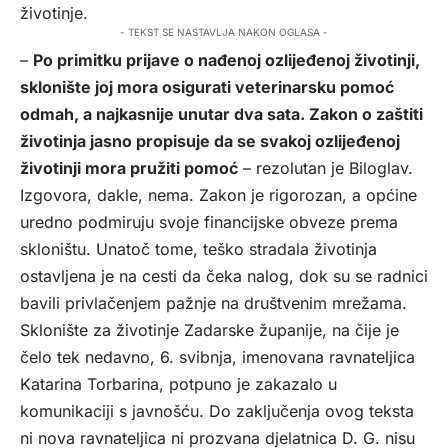
životinje.
- TEKST SE NASTAVLJA NAKON OGLASA -
–
Po primitku prijave o nađenoj ozlijeđenoj životinji,
sklonište joj mora osigurati veterinarsku pomoć
odmah, a najkasnije unutar dva sata. Zakon o zaštiti
životinja jasno propisuje da se svakoj ozlijeđenoj
životinji mora pružiti pomoć
– rezolutan je Biloglav.
Izgovora, dakle, nema. Zakon je rigorozan, a općine
uredno podmiruju svoje financijske obveze prema
skloništu. Unatoč tome, teško stradala životinja
ostavljena je na cesti da čeka nalog, dok su se radnici
bavili privlačenjem pažnje na društvenim mrežama.
Sklonište za životinje Zadarske županije, na čije je
čelo tek nedavno, 6. svibnja, imenovana ravnateljica
Katarina Torbarina, potpuno je zakazalo u
komunikaciji s javnošću. Do zaključenja ovog teksta
ni nova ravnateljica ni prozvana djelatnica D. G. nisu