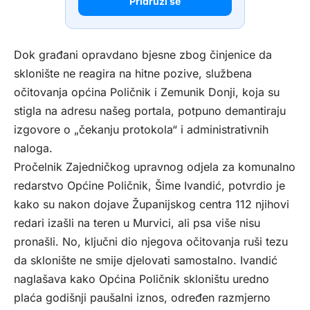
Pridruži se
Dok građani opravdano bjesne zbog činjenice da
sklonište ne reagira na hitne pozive, službena
očitovanja općina Poličnik i Zemunik Donji, koja su
stigla na adresu našeg portala, potpuno demantiraju
izgovore o „čekanju protokola“ i administrativnih
naloga.
Pročelnik Zajedničkog upravnog odjela za komunalno
redarstvo Općine Poličnik, Šime Ivandić, potvrdio je
kako su nakon dojave Županijskog centra 112 njihovi
redari izašli na teren u Murvici, ali psa više nisu
pronašli. No, ključni dio njegova očitovanja ruši tezu
da sklonište ne smije djelovati samostalno. Ivandić
naglašava kako Općina Poličnik skloništu uredno
plaća godišnji paušalni iznos, određen razmjerno