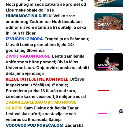
ZADAR
Noći punog miseca zatvara se promet od
Liburnske obale do Foše
Veliko srce
anonimnog Zadranina; Nudi besplatan
ZADAR
odmor u svom stanu za tri obitelji, a čeka
ih i pun frižider
Tragedija na Pašmanu;
U uvali Lučina pronađeno tijelo 24-
ŽUPANIJA
godišnjeg Slovenca
Lentu zamijenila
uniformom hitne pomoći; Bivša Miss
SHOW
Universe Laura Gnjatović o poslu na obali i
detaljima vjenčanja
Državni
inspektorat u “češljanju” obale;
VIJESTI
Provedeno preko 13 tisuća nadzora,
izrečene kazne veće od 1,5 milijuna eura!
Sam Divine oduševila Zadar,
SHOW
20
festivalska euforija nastavlja se već
večeras uz Emanuela Satieja
Zadarska