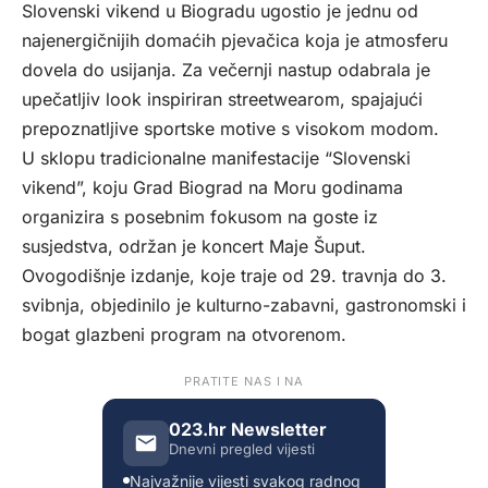
Slovenski vikend u Biogradu ugostio je jednu od
najenergičnijih domaćih pjevačica koja je atmosferu
dovela do usijanja. Za večernji nastup odabrala je
upečatljiv look inspiriran streetwearom, spajajući
prepoznatljive sportske motive s visokom modom.
U sklopu tradicionalne manifestacije “Slovenski
vikend”, koju Grad Biograd na Moru godinama
organizira s posebnim fokusom na goste iz
susjedstva, održan je koncert Maje Šuput.
Ovogodišnje izdanje, koje traje od 29. travnja do 3.
svibnja, objedinilo je kulturno-zabavni, gastronomski i
bogat glazbeni program na otvorenom.
PRATITE NAS I NA
023.hr Newsletter
Dnevni pregled vijesti
Najvažnije vijesti svakog radnog