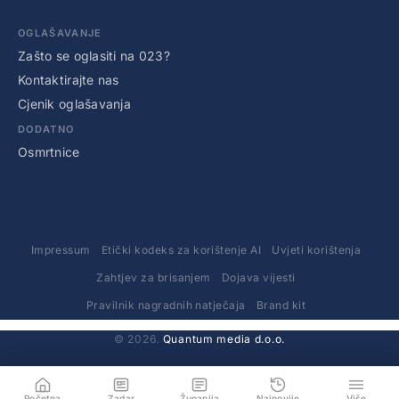
OGLAŠAVANJE
Zašto se oglasiti na 023?
Kontaktirajte nas
Cjenik oglašavanja
DODATNO
Osmrtnice
Impressum
Etički kodeks za korištenje AI
Uvjeti korištenja
Zahtjev za brisanjem
Dojava vijesti
Pravilnik nagradnih natječaja
Brand kit
© 2026.
Quantum media d.o.o.
Početna
Zadar
Županija
Najnovije
Više