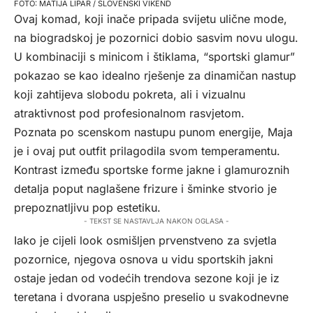
MATIJA LIPAR / SLOVENSKI VIKEND
Ovaj komad, koji inače pripada svijetu ulične mode,
na biogradskoj je pozornici dobio sasvim novu ulogu.
U kombinaciji s minicom i štiklama, “sportski glamur”
pokazao se kao idealno rješenje za dinamičan nastup
koji zahtijeva slobodu pokreta, ali i vizualnu
atraktivnost pod profesionalnom rasvjetom.
Poznata po scenskom nastupu punom energije, Maja
je i ovaj put outfit prilagodila svom temperamentu.
Kontrast između sportske forme jakne i glamuroznih
detalja poput naglašene frizure i šminke stvorio je
prepoznatljivu pop estetiku.
- TEKST SE NASTAVLJA NAKON OGLASA -
Iako je cijeli look osmišljen prvenstveno za svjetla
pozornice, njegova osnova u vidu sportskih jakni
ostaje jedan od vodećih trendova sezone koji je iz
teretana i dvorana uspješno preselio u svakodnevne