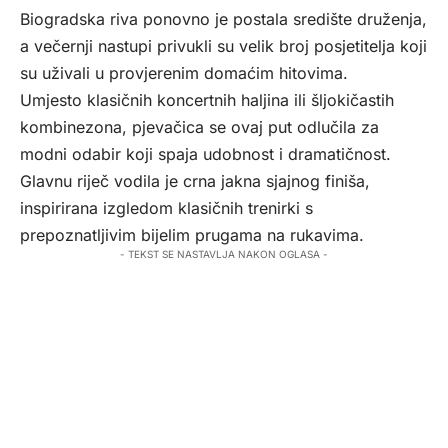
Biogradska riva ponovno je postala središte druženja,
a večernji nastupi privukli su velik broj posjetitelja koji
su uživali u provjerenim domaćim hitovima.
Umjesto klasičnih koncertnih haljina ili šljokičastih
kombinezona, pjevačica se ovaj put odlučila za
modni odabir koji spaja udobnost i dramatičnost.
Glavnu riječ vodila je crna jakna sjajnog finiša,
inspirirana izgledom klasičnih trenirki s
prepoznatljivim bijelim prugama na rukavima.
- TEKST SE NASTAVLJA NAKON OGLASA -