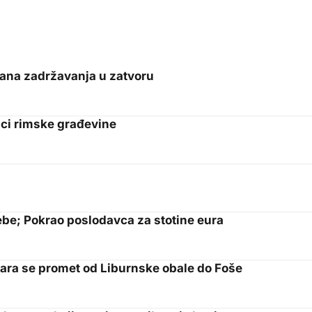
 dana zadržavanja u zatvoru
aci rimske građevine
ebe; Pokrao poslodavca za stotine eura
ara se promet od Liburnske obale do Foše