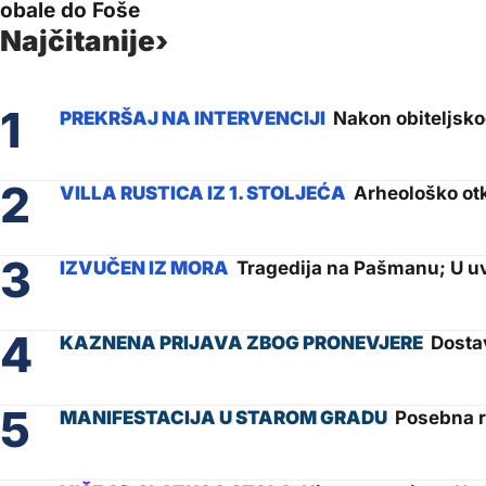
obale do Foše
Najčitanije
Nakon obiteljskog
Arheološko otk
Tragedija na Pašmanu; U uv
Dostav
Posebna r