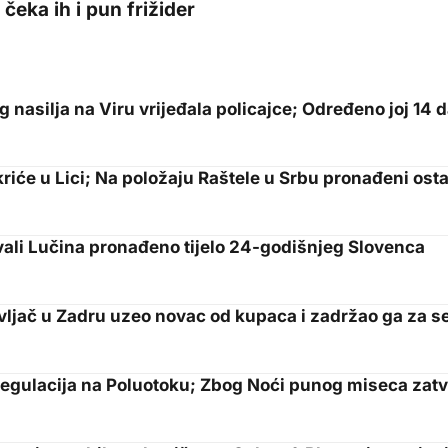
čeka ih i pun frižider
 nasilja na Viru vrijeđala policajce; Određeno joj 14
riće u Lici; Na položaju Raštele u Srbu pronađeni ost
ali Lučina pronađeno tijelo 24-godišnjeg Slovenca
ljač u Zadru uzeo novac od kupaca i zadržao ga za s
egulacija na Poluotoku; Zbog Noći punog miseca zatv