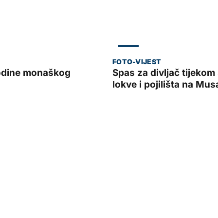
ZADAR
godine monaškog
Spas za divljač tijeko
lokve i pojilišta na Mu