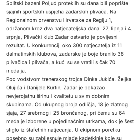
Splitski bazeni Poljud proteklih su dana bili poprište
sjajnih sportskih uspjeha zadarskih plivača. Na
Regionalnom prvenstvu Hrvatske za Regiju 1,
održanom kroz dva natjecateljska dana, 27. lipnja i 4.
srpnja, Plivački klub Zadar ostvario je povijesni
rezultat. U konkurenciji oko 300 natjecatelja iz 11
dalmatinskih klubova, zadarske je boje branilo 38
plivačica i plivača, a kući su se vratili s čak 70
medalja.
Pod vodstvom trenerskog trojca Dinka Jukića, Željka
Olujića i Danijele Kurtin, Zadar je pokazao
nevjerojatnu širinu i kvalitetu u svim dobnim
skupinama. Od ukupnog broja odličja, 18 je zlatnog
sjaja, 27 srebrnog i 25 brončanog, pri čemu su 64
medalje izborene u pojedinačnim utrkama, dok je šest
stiglo iz štafetnih natjecanja. U ekipnom poretku
posebno su zabljesnule mlađe kadetkinje koje su