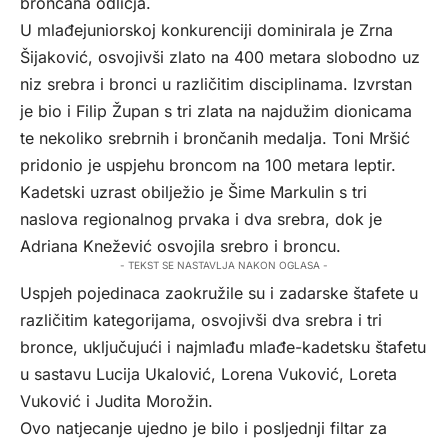
brončana odličja.
U mlađejuniorskoj konkurenciji dominirala je Zrna
Šijaković, osvojivši zlato na 400 metara slobodno uz
niz srebra i bronci u različitim disciplinama. Izvrstan
je bio i Filip Župan s tri zlata na najdužim dionicama
te nekoliko srebrnih i brončanih medalja. Toni Mršić
pridonio je uspjehu broncom na 100 metara leptir.
Kadetski uzrast obilježio je Šime Markulin s tri
naslova regionalnog prvaka i dva srebra, dok je
Adriana Knežević osvojila srebro i broncu.
- TEKST SE NASTAVLJA NAKON OGLASA -
Uspjeh pojedinaca zaokružile su i zadarske štafete u
različitim kategorijama, osvojivši dva srebra i tri
bronce, uključujući i najmlađu mlađe-kadetsku štafetu
u sastavu Lucija Ukalović, Lorena Vuković, Loreta
Vuković i Judita Morožin.
Ovo natjecanje ujedno je bilo i posljednji filtar za