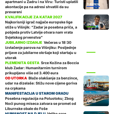
apartmani u Zadru i na Viru: Turisti uplatili
ŽUPANIJA
akontacije pa na adresi shvatili da su
prevareni
Najkorisniji igrač najjače europske lige
SPORT
stiže u Višnjik: “Zadar je posebna priča, a
pobjeda protiv Latvije otvara nam vrata
Svjetskog prvenstva”
Večeras u 18:30
izvlačenje parova na Višnjiku: Posljednje
SPORT
prijave za jubilarne okršaje koji startaju u
utorak
Srce Kožina za Boccia
klub Zadar: Humanitarnim turnirom
SPORT
prikupljeno više od 3.400 eura
Blaže olakšanje za benzince,
udar na dizelaše: Stižu nove cijene goriva
VIJESTI
na crpkama
Posebna regulacija na Poluotoku; Zbog
ZADAR
Noći punog miseca zatvara se promet od
Liburnske obale do Foše
Veliko srce