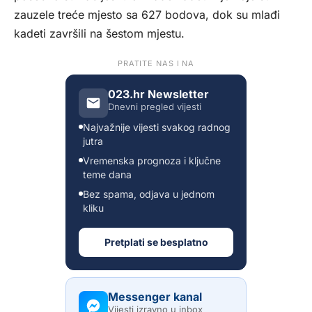
zauzele treće mjesto sa 627 bodova, dok su mlađi
kadeti završili na šestom mjestu.
PRATITE NAS I NA
023.hr Newsletter
Dnevni pregled vijesti
Najvažnije vijesti svakog radnog
jutra
Vremenska prognoza i ključne
teme dana
Bez spama, odjava u jednom
kliku
Pretplati se besplatno
Messenger kanal
Vijesti izravno u inbox