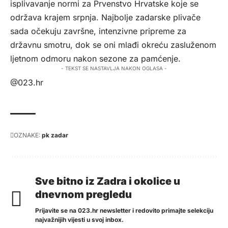
isplivavanje normi za Prvenstvo Hrvatske koje se
održava krajem srpnja. Najbolje zadarske plivače
sada očekuju završne, intenzivne pripreme za
državnu smotru, dok se oni mlađi okreću zasluženom
ljetnom odmoru nakon sezone za pamćenje.
- TEKST SE NASTAVLJA NAKON OGLASA -
@023.hr
OZNAKE:
pk zadar
Sve bitno iz Zadra i okolice u
dnevnom pregledu
Prijavite se na 023.hr newsletter i redovito primajte selekciju
najvažnijih vijesti u svoj inbox.