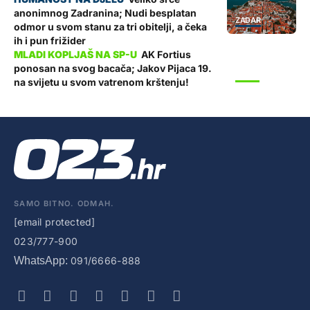
anonimnog Zadranina; Nudi besplatan
ZADAR
odmor u svom stanu za tri obitelji, a čeka
ih i pun frižider
AK Fortius
ponosan na svog bacača; Jakov Pijaca 19.
SPORT
na svijetu u svom vatrenom krštenju!
SAMO BITNO. ODMAH.
[email protected]
023/777-900
WhatsApp:
091/6666-888