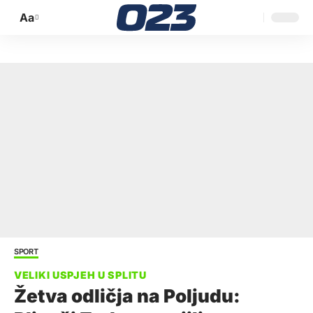
Aa
Promijeni
veličinu
slova
SPORT
Žetva odličja na Poljudu: