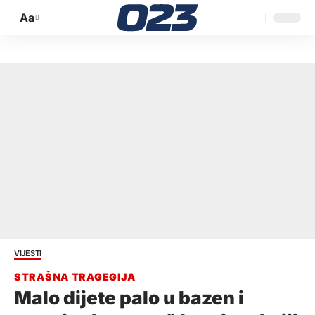
Aa
Promijeni
veličinu
slova
VIJESTI
Malo dijete palo u bazen i