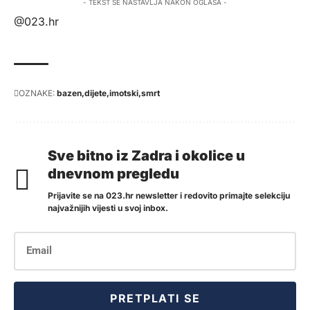
- TEKST SE NASTAVLJA NAKON OGLASA -
@023.hr
OZNAKE:
bazen
dijete
imotski
smrt
Sve bitno iz Zadra i okolice u
dnevnom pregledu
Prijavite se na 023.hr newsletter i redovito primajte selekciju
najvažnijih vijesti u svoj inbox.
PRETPLATI SE