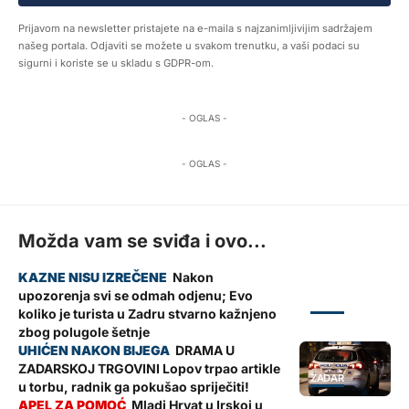
Prijavom na newsletter pristajete na e-maila s najzanimljivijim sadržajem
našeg portala. Odjaviti se možete u svakom trenutku, a vaši podaci su
sigurni i koriste se u skladu s GDPR-om.
- OGLAS -
- OGLAS -
Možda vam se sviđa i ovo...
Nakon
upozorenja svi se odmah odjenu; Evo
ZADAR
koliko je turista u Zadru stvarno kažnjeno
zbog polugole šetnje
DRAMA U
ZADARSKOJ TRGOVINI Lopov trpao artikle
ZADAR
u torbu, radnik ga pokušao spriječiti!
Mladi Hrvat u Irskoj u