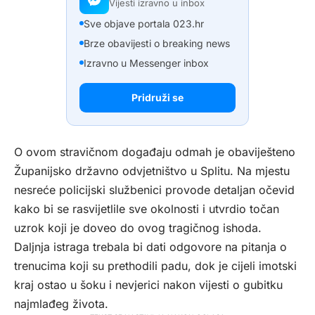
Vijesti izravno u inbox
Sve objave portala 023.hr
Brze obavijesti o breaking news
Izravno u Messenger inbox
Pridruži se
O ovom stravičnom događaju odmah je obaviješteno
Županijsko državno odvjetništvo u Splitu. Na mjestu
nesreće policijski službenici provode detaljan očevid
kako bi se rasvijetlile sve okolnosti i utvrdio točan
uzrok koji je doveo do ovog tragičnog ishoda.
Daljnja istraga trebala bi dati odgovore na pitanja o
trenucima koji su prethodili padu, dok je cijeli imotski
kraj ostao u šoku i nevjerici nakon vijesti o gubitku
najmlađeg života.