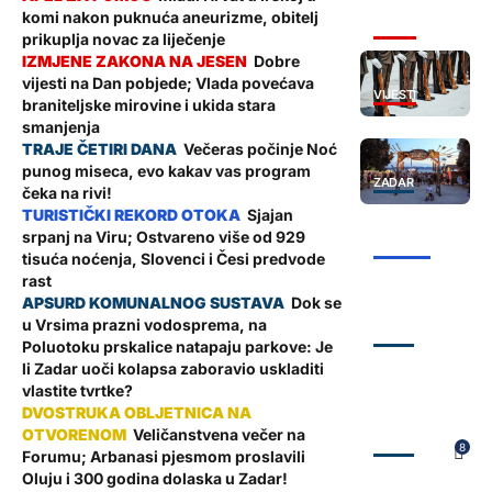
komi nakon puknuća aneurizme, obitelj
VIJESTI
prikuplja novac za liječenje
Dobre
vijesti na Dan pobjede; Vlada povećava
VIJESTI
braniteljske mirovine i ukida stara
smanjenja
Večeras počinje Noć
punog miseca, evo kakav vas program
ZADAR
čeka na rivi!
Sjajan
srpanj na Viru; Ostvareno više od 929
ŽUPANIJA
tisuća noćenja, Slovenci i Česi predvode
rast
Dok se
u Vrsima prazni vodosprema, na
ZADAR
Poluotoku prskalice natapaju parkove: Je
li Zadar uoči kolapsa zaboravio uskladiti
vlastite tvrtke?
Veličanstvena večer na
ZADAR
8
Forumu; Arbanasi pjesmom proslavili
Oluju i 300 godina dolaska u Zadar!