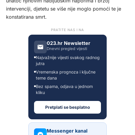
unatoč njihovim nadljudskim naporima i brzoj
intervenciji, djetetu se više nije moglo pomoći te je
konstatirana smrt.
PRATITE NAS I NA
023.hr Newsletter
Dnevni pregled vijesti
Najvažnije vijesti svakog radnog
jutra
Vremenska prognoza i ključne
teme dana
Bez spama, odjava u jednom
kliku
Pretplati se besplatno
Messenger kanal