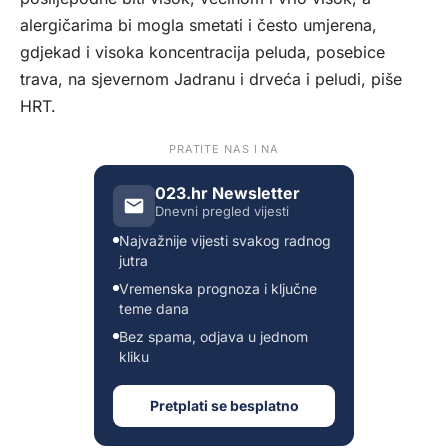
alergičarima bi mogla smetati i često umjerena,
gdjekad i visoka koncentracija peluda, posebice
trava, na sjevernom Jadranu i drveća i peludi, piše
HRT
.
PRATITE NAS I NA
023.hr Newsletter
Dnevni pregled vijesti
Najvažnije vijesti svakog radnog
jutra
Vremenska prognoza i ključne
teme dana
Bez spama, odjava u jednom
kliku
Pretplati se besplatno