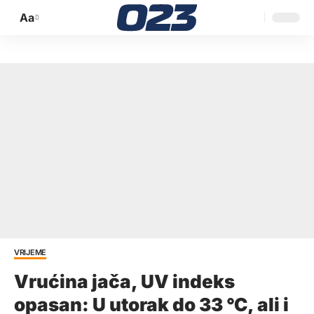
Aa
Promijeni
veličinu
slova
VRIJEME
Vrućina jača, UV indeks
opasan: U utorak do 33 °C, ali i