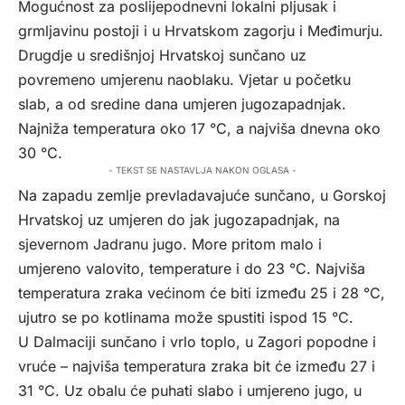
Mogućnost za poslijepodnevni lokalni pljusak i
grmljavinu postoji i u Hrvatskom zagorju i Međimurju.
Drugdje u središnjoj Hrvatskoj sunčano uz
povremeno umjerenu naoblaku. Vjetar u početku
slab, a od sredine dana umjeren jugozapadnjak.
Najniža temperatura oko 17 °C, a najviša dnevna oko
30 °C.
- TEKST SE NASTAVLJA NAKON OGLASA -
Na zapadu zemlje prevladavajuće sunčano, u Gorskoj
Hrvatskoj uz umjeren do jak jugozapadnjak, na
sjevernom Jadranu jugo. More pritom malo i
umjereno valovito, temperature i do 23 °C. Najviša
temperatura zraka većinom će biti između 25 i 28 °C,
ujutro se po kotlinama može spustiti ispod 15 °C.
U Dalmaciji sunčano i vrlo toplo, u Zagori popodne i
vruće – najviša temperatura zraka bit će između 27 i
31 °C. Uz obalu će puhati slabo i umjereno jugo, u