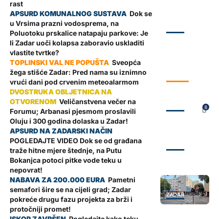
rast
Dok se
u Vrsima prazni vodosprema, na
ZADAR
Poluotoku prskalice natapaju parkove: Je
li Zadar uoči kolapsa zaboravio uskladiti
vlastite tvrtke?
Sveopća
žega stišće Zadar: Pred nama su iznimno
VRIJEME
vrući dani pod crvenim meteoalarmom
Veličanstvena večer na
ZADAR
8
Forumu; Arbanasi pjesmom proslavili
Oluju i 300 godina dolaska u Zadar!
POGLEDAJTE VIDEO Dok se od građana
ZADAR
traže hitne mjere štednje, na Putu
Bokanjca potoci pitke vode teku u
nepovrat!
Pametni
semafori šire se na cijeli grad; Zadar
ZADAR
pokreće drugu fazu projekta za brži i
protočniji promet!
Pogledajte kako teku