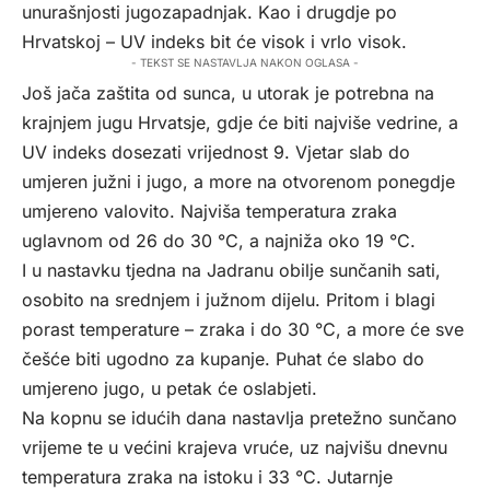
unurašnjosti jugozapadnjak. Kao i drugdje po
Hrvatskoj – UV indeks bit će visok i vrlo visok.
- TEKST SE NASTAVLJA NAKON OGLASA -
Još jača zaštita od sunca, u utorak je potrebna na
krajnjem jugu Hrvatsje, gdje će biti najviše vedrine, a
UV indeks dosezati vrijednost 9. Vjetar slab do
umjeren južni i jugo, a more na otvorenom ponegdje
umjereno valovito. Najviša temperatura zraka
uglavnom od 26 do 30 °C, a najniža oko 19 °C.
I u nastavku tjedna na Jadranu obilje sunčanih sati,
osobito na srednjem i južnom dijelu. Pritom i blagi
porast temperature – zraka i do 30 °C, a more će sve
češće biti ugodno za kupanje. Puhat će slabo do
umjereno jugo, u petak će oslabjeti.
Na kopnu se idućih dana nastavlja pretežno sunčano
vrijeme te u većini krajeva vruće, uz najvišu dnevnu
temperatura zraka na istoku i 33 °C. Jutarnje