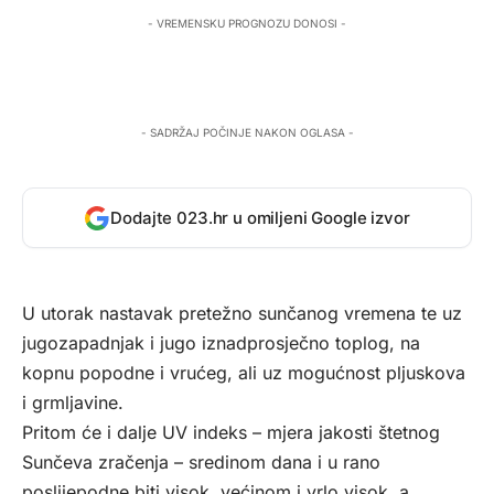
- VREMENSKU PROGNOZU DONOSI -
- SADRŽAJ POČINJE NAKON OGLASA -
Dodajte 023.hr u omiljeni Google izvor
U utorak nastavak pretežno sunčanog vremena te uz
jugozapadnjak i jugo iznadprosječno toplog, na
kopnu popodne i vrućeg, ali uz mogućnost pljuskova
i grmljavine.
Pritom će i dalje UV indeks – mjera jakosti štetnog
Sunčeva zračenja – sredinom dana i u rano
poslijepodne biti visok, većinom i vrlo visok, a