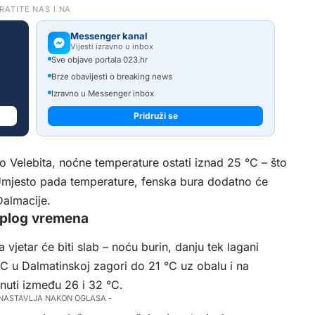
RATITE NAS I NA
Messenger kanal
Vijesti izravno u inbox
Sve objave portala 023.hr
Brze obavijesti o breaking news
Izravno u Messenger inbox
Pridruži se
 Velebita, noćne temperature ostati iznad 25 °C – što
 Umjesto pada temperature, fenska bura dodatno će
Dalmacije.
oplog vremena
jetar će biti slab – noću burin, danju tek lagani
°C u Dalmatinskoj zagori do 21 °C uz obalu i na
nuti između 26 i 32 °C.
 NASTAVLJA NAKON OGLASA -