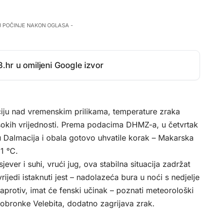
J POČINJE NAKON OGLASA -
.hr u omiljeni Google izvor
ciju nad vremenskim prilikama, temperature zraka
sokih vrijednosti. Prema podacima DHMZ-a, u četvrtak
u Dalmacija i obala gotovo uhvatile korak – Makarska
1 °C.
sjever i suhi, vrući jug, ova stabilna situacija zadržat
ijedi istaknuti jest – nadolazeća bura u noći s nedjelje
aprotiv, imat će fenski učinak – poznati meteorološki
obronke Velebita, dodatno zagrijava zrak.