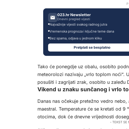
P
023.hr Newsletter
Dnevni pregled vijesti
Najvažnije vijesti svakog radnog jutra
Vremenska prognoza i ključne teme dana
Bez spama, odjava u jednom kliku
Pretplati se besplatno
Tako će ponegdje uz obalu, osobito podno
meteorolozi nazivaju „vrlo toplom noći“.
posušiti i zagrijati zrak, osobito u zaleđu 
Vikend u znaku sunčanog i vrlo t
Danas nas očekuje pretežno vedro nebo, a v
maestral. Temperature će se kretati od 9 
otocima, dok će dnevne vrijednosti doseg
- TEKST SE