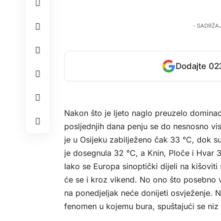
- SADRŽA
Dodajte 023
Nakon što je ljeto naglo preuzelo domina
posljednjih dana penju se do nesnosno vi
je u Osijeku zabilježeno čak 33 °C, dok s
je dosegnula 32 °C, a Knin, Ploče i Hvar 3
Iako se Europa sinoptički dijeli na kišoviti 
će se i kroz vikend. No ono što posebno vr
na ponedjeljak neće donijeti osvježenje. N
fenomen u kojemu bura, spuštajući se niz 