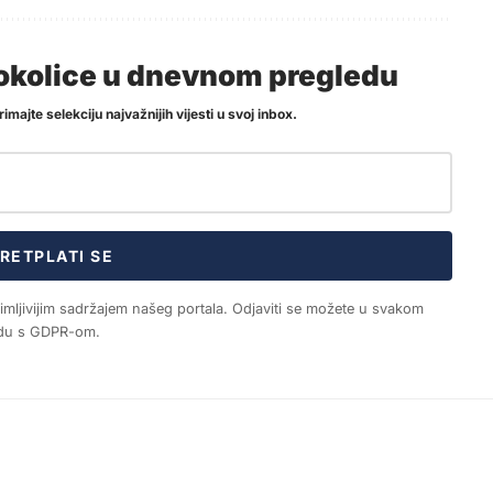
i okolice u dnevnom pregledu
imajte selekciju najvažnijih vijesti u svoj inbox.
RETPLATI SE
nimljivijim sadržajem našeg portala. Odjaviti se možete u svakom
ladu s GDPR-om.