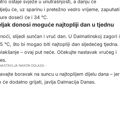
utro ostaje svježe u unutrašnjosti, a danju će
jelju će, uz sparinu i pretežno vedro vrijeme, zapuhati
re doseći će i 34 °C.
ljak donosi moguće najtopliji dan u tjednu
oći, slijedi sunčan i vruć dan. U Dalmatinskoj zagori i
°C, što bi mogao biti najtopliji dan sljedećeg tjedna.
olakšanje – ovaj put neće. Očekujte nastavak vrućeg i
es.
 NASTAVLJA NAKON OGLASA -
gavajte boravak na suncu u najtoplijem dijelu dana – jer
 će dodatno grijati, javlja
Dalmacija Danas
.