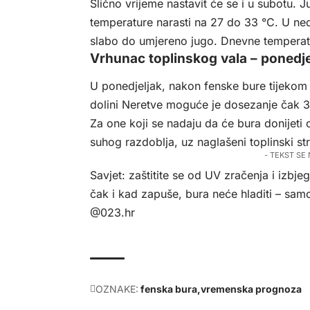
Slično vrijeme nastavit će se i u subotu. J
temperature narasti na 27 do 33 °C. U ned
slabo do umjereno jugo. Dnevne temperatu
Vrhunac toplinskog vala – ponedje
U ponedjeljak, nakon fenske bure tijekom n
dolini Neretve moguće je dosezanje čak 35 
Za one koji se nadaju da će bura donijeti 
suhog razdoblja, uz naglašeni toplinski str
- TEKST SE
Savjet: zaštitite se od UV zračenja i izbje
čak i kad zapuše, bura neće hladiti – samo
@023.hr
OZNAKE:
fenska bura
vremenska prognoza