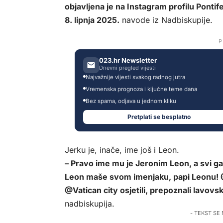
objavljena je na Instagram profilu Ponti
8. lipnja 2025.
navode iz Nadbiskupije.
P
023.hr Newsletter
Dnevni pregled vijesti
Najvažnije vijesti svakog radnog jutra
Vremenska prognoza i ključne teme dana
Bez spama, odjava u jednom kliku
Pretplati se besplatno
Jerku je, inače, ime još i Leon.
– Pravo ime mu je Jeronim Leon, a svi ga
Leon maše svom imenjaku, papi Leonu! @P
@Vatican city osjetili, prepoznali lavov
nadbiskupija.
- TEKST SE