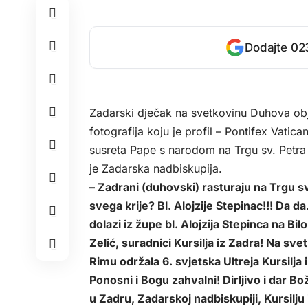
Dodajte 023
Zadarski dječak na svetkovinu Duhova obj
fotografija koju je profil – Pontifex Vatica
susreta Pape s narodom na Trgu sv. Petra 
je Zadarska nadbiskupija.
– Zadrani (duhovski) rasturaju na Trgu sv.
svega krije? Bl. Alojzije Stepinac!!! Da d
dolazi iz župe bl. Alojzija Stepinca na Bi
Zelić, suradnici Kursilja iz Zadra! Na sv
Rimu održala 6. svjetska Ultreja Kursilja 
Ponosni i Bogu zahvalni! Dirljivo i dar Bo
u Zadru, Zadarskoj nadbiskupiji, Kursilju