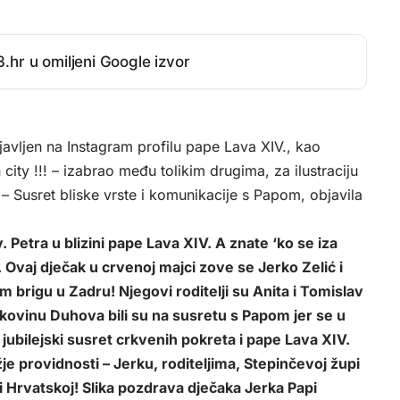
.hr u omiljeni Google izvor
avljen na Instagram profilu pape Lava XIV., kao
n city !!! – izabrao među tolikim drugima, za ilustraciju
– Susret bliske vrste i komunikacije s Papom, objavila
 Petra u blizini pape Lava XIV. A znate ‘ko se iza
a. Ovaj dječak u crvenoj majci zove se Jerko Zelić i
lom brigu u Zadru! Njegovi roditelji su Anita i Tomislav
etkovinu Duhova bili su na susretu s Papom jer se u
i jubilejski susret crkvenih pokreta i pape Lava XIV.
žje providnosti – Jerku, roditeljima, Stepinčevoj župi
 i Hrvatskoj! Slika pozdrava dječaka Jerka Papi