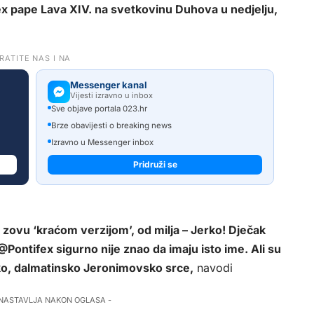
fex pape Lava XIV. na svetkovinu Duhova u nedjelju,
RATITE NAS I NA
Messenger kanal
Vijesti izravno u inbox
Sve objave portala 023.hr
Brze obavijesti o breaking news
Izravno u Messenger inbox
Pridruži se
 zovu ‘kraćom verzijom’, od milja – Jerko! Dječak
ontifex sigurno nije znao da imaju isto ime. Ali su
sko, dalmatinsko Jeronimovsko srce,
navodi
 NASTAVLJA NAKON OGLASA -