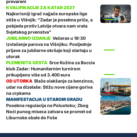
prevareni
Najkorisniji igrač najjače europske lige
SPORT
stiže u Višnjik: “Zadar je posebna priča, a
pobjeda protiv Latvije otvara nam vrata
Svjetskog prvenstva”
Večeras u 18:30
izvlačenje parova na Višnjiku: Posljednje
SPORT
prijave za jubilarne okršaje koji startaju u
utorak
Srce Kožina za Boccia
klub Zadar: Humanitarnim turnirom
SPORT
prikupljeno više od 3.400 eura
Blaže olakšanje za benzince,
udar na dizelaše: Stižu nove cijene goriva
VIJESTI
na crpkama
Posebna regulacija na Poluotoku; Zbog
ZADAR
Noći punog miseca zatvara se promet od
Liburnske obale do Foše