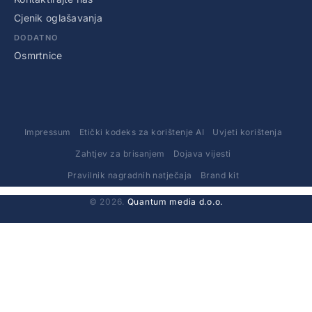
Cjenik oglašavanja
DODATNO
Osmrtnice
Impressum
Etički kodeks za korištenje AI
Uvjeti korištenja
Zahtjev za brisanjem
Dojava vijesti
Pravilnik nagradnih natječaja
Brand kit
© 2026.
Quantum media d.o.o.