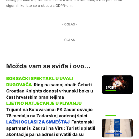
sigurni i koriste se u skladu s GDPR-om.
- OGLAS -
- OGLAS -
Možda vam se sviđa i ovo...
Ring na samoj obali: Četvrti
SPORT
Croatian Knights donosi vrhunski boks u
čast hrvatskim braniteljima
Trijumf na Kolovarama: PK Zadar osvojio
SPORT
76 medalja na Zadarskoj vodenoj špici
Fantomski
apartmani u Zadru i na Viru: Turisti uplatili
ŽUPANIJA
akontacije pa na adresi shvatili da su