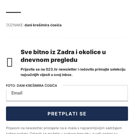
OZNAKE:
dani krešimira ćosića
Sve bitno iz Zadra i okolice u
dnevnom pregledu
Prijavite se na 023.hr newsletter i redovito primajte selekciju
najvažnijih vijesti u svoj inbox.
DANI KREŠIMIRA ĆOSIĆA
PRETPLATI SE
Prijavom na newsletter pristajete na e-maila s najzanimljivijim sadržajem
našeg portala. Odjaviti se možete u svakom trenutku, a vaši podaci su