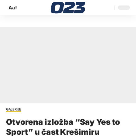
Aa
Promijeni
veličinu
slova
GALERIJE
Otvorena izložba “Say Yes to
Sport” u čast Krešimiru