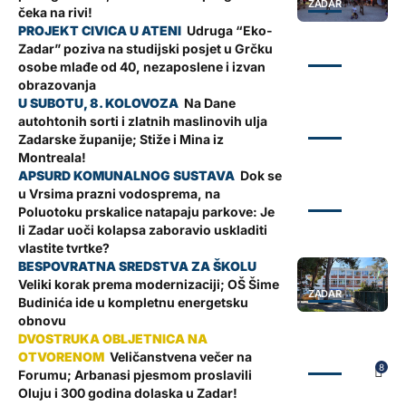
ZADAR
čeka na rivi!
Udruga “Eko-
Zadar” poziva na studijski posjet u Grčku
ZADAR
osobe mlađe od 40, nezaposlene i izvan
obrazovanja
Na Dane
autohtonih sorti i zlatnih maslinovih ulja
ZADAR
Zadarske županije; Stiže i Mina iz
Montreala!
Dok se
u Vrsima prazni vodosprema, na
ZADAR
Poluotoku prskalice natapaju parkove: Je
li Zadar uoči kolapsa zaboravio uskladiti
vlastite tvrtke?
Veliki korak prema modernizaciji; OŠ Šime
ZADAR
Budinića ide u kompletnu energetsku
obnovu
Veličanstvena večer na
ZADAR
8
Forumu; Arbanasi pjesmom proslavili
Oluju i 300 godina dolaska u Zadar!