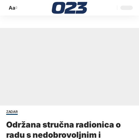
Aa
Promijeni
veličinu
slova
ZADAR
Održana stručna radionica o
radu s nedobrovoljnim i