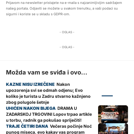
Prijavom na newsletter pristajete na e-maila s najzanimljivijim sadržajem
našeg portala. Odjaviti se možete u svakom trenutku, a vaši podaci su
sigurni i koriste se u skladu s GDPR-om.
- OGLAS -
- OGLAS -
Možda vam se sviđa i ovo...
Nakon
upozorenja svi se odmah odjenu; Evo
ZADAR
koliko je turista u Zadru stvarno kažnjeno
zbog polugole šetnje
DRAMA U
ZADARSKOJ TRGOVINI Lopov trpao artikle
ZADAR
u torbu, radnik ga pokušao spriječiti!
Večeras počinje Noć
punog miseca, evo kakav vas program