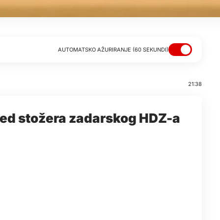
AUTOMATSKO AŽURIRANJE (60 SEKUNDI)
21:38
pred stožera zadarskog HDZ-a