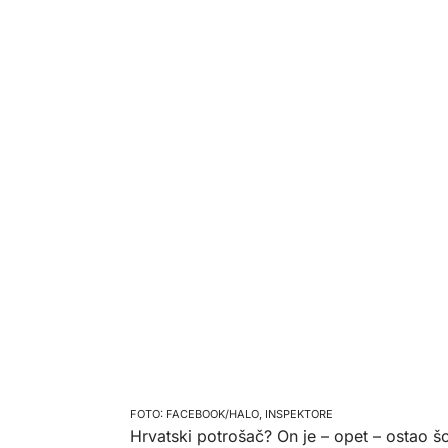
FACEBOOK/HALO, INSPEKTORE
Hrvatski potrošač? On je – opet – ostao šo