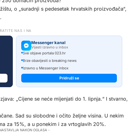
ne 250 domaćih proizvoda?
ržištu, o „suradnji s pedesetak hrvatskih proizvođača“,
.
RATITE NAS I NA
Messenger kanal
Vijesti izravno u inbox
Sve objave portala 023.hr
Brze obavijesti o breaking news
Izravno u Messenger inbox
Pridruži se
java: „Cijene se neće mijenjati do 1. lipnja.“ I stvarno,
jučane. Sad su slobodne i očito željne visina. U nekim
ma za 15%, a u ponekim i za vrtoglavih 20%.
 NASTAVLJA NAKON OGLASA -