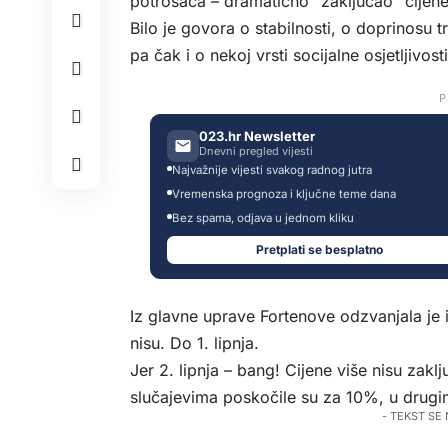
potrošača – dramatično “zaključao” cije
Bilo je govora o stabilnosti, o doprinosu t
pa čak i o nekoj vrsti socijalne osjetljivosti
P
023.hr Newsletter
Dnevni pregled vijesti
Najvažnije vijesti svakog radnog jutra
Vremenska prognoza i ključne teme dana
Bez spama, odjava u jednom kliku
Pretplati se besplatno
Iz glavne uprave Fortenove odzvanjala je iz
nisu. Do 1. lipnja.
Jer 2. lipnja – bang! Cijene više nisu zakl
slučajevima poskočile su za 10%, u drugi
- TEKST SE