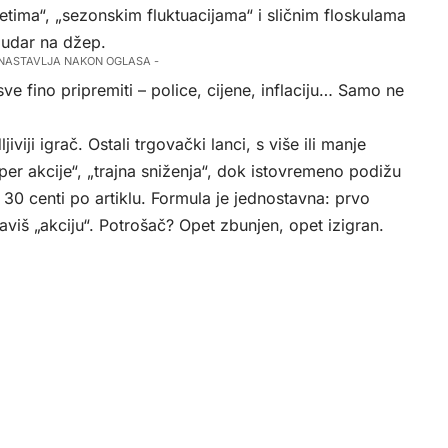
jetima“, „sezonskim fluktuacijama“ i sličnim floskulama
 udar na džep.
 NASTAVLJA NAKON OGLASA -
ve fino pripremiti – police, cijene, inflaciju… Samo ne
iji igrač. Ostali trgovački lanci, s više ili manje
uper akcije“, „trajna sniženja“, dok istovremeno podižu
 30 centi po artiklu. Formula je jednostavna: prvo
aviš „akciju“. Potrošač? Opet zbunjen, opet izigran.