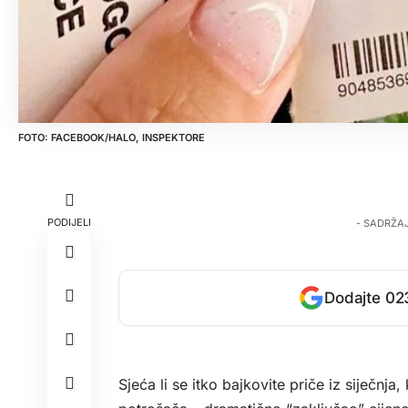
FACEBOOK/HALO, INSPEKTORE
PODIJELI
- SADRŽA
Dodajte 023
Sjeća li se itko bajkovite priče iz siječn