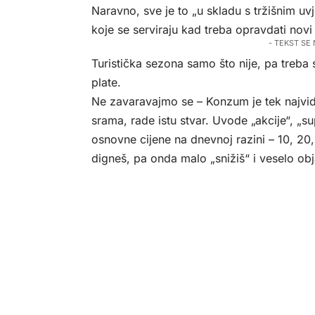
Naravno, sve je to „u skladu s tržišnim uv
koje se serviraju kad treba opravdati novi
- TEKST SE
Turistička sezona samo što nije, pa treba s
plate.
Ne zavaravajmo se – Konzum je tek najvidljiv
srama, rade istu stvar. Uvode „akcije“, „s
osnovne cijene na dnevnoj razini – 10, 20,
digneš, pa onda malo „snižiš“ i veselo obj