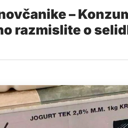
 novčanike – Konzu
no razmislite o selid