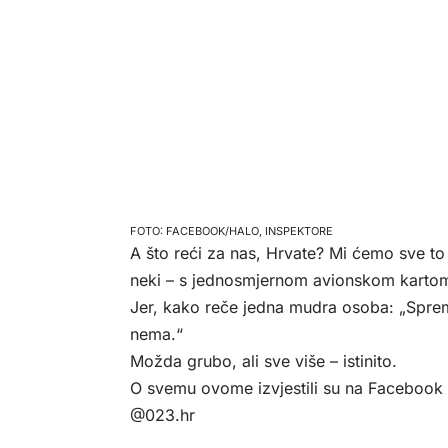
FACEBOOK/HALO, INSPEKTORE
A što reći za nas, Hrvate? Mi ćemo sve to
neki – s jednosmjernom avionskom karto
Jer, kako reče jedna mudra osoba: „Spremit
nema.“
Možda grubo, ali sve više – istinito.
O svemu ovome izvjestili su na Facebook s
@023.hr