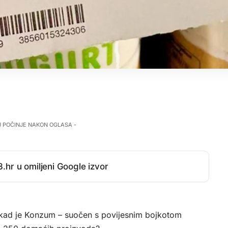
J POČINJE NAKON OGLASA -
.hr u omiljeni Google izvor
ja, kad je Konzum – suočen s povijesnim bojkotom