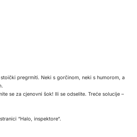
 stoički pregrmiti. Neki s gorčinom, neki s humorom, a
m.
e se za cjenovni šok! Ili se odselite. Treće solucije –
tranici “
Halo, inspektore
“.