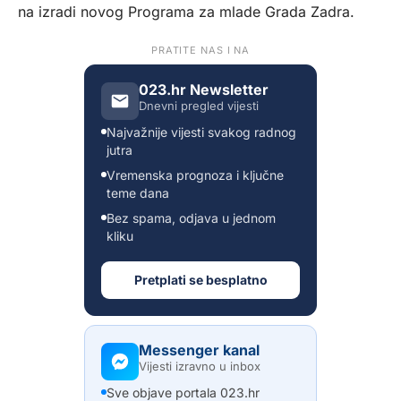
na izradi novog Programa za mlade Grada Zadra.
PRATITE NAS I NA
023.hr Newsletter
Dnevni pregled vijesti
Najvažnije vijesti svakog radnog
jutra
Vremenska prognoza i ključne
teme dana
Bez spama, odjava u jednom
kliku
Pretplati se besplatno
Messenger kanal
Vijesti izravno u inbox
Sve objave portala 023.hr