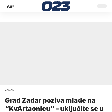
Aa
Promijeni
veličinu
slova
ZADAR
Grad Zadar poziva mlade na
“KvArtaonicu” – uključite se u