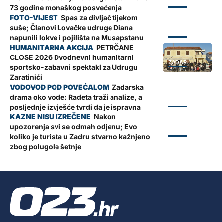
ZADAR
73 godine monaškog posvećenja
Spas za divljač tijekom
suše; Članovi Lovačke udruge Diana
ZADAR
napunili lokve i pojilišta na Musapstanu
PETRČANE
CLOSE 2026 Dvodnevni humanitarni
ZADAR
sportsko-zabavni spektakl za Udrugu
Zaratinići
Zadarska
drama oko vode: Radeta traži analize, a
ZADAR
posljednje izvješće tvrdi da je ispravna
Nakon
upozorenja svi se odmah odjenu; Evo
ZADAR
koliko je turista u Zadru stvarno kažnjeno
zbog polugole šetnje