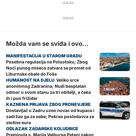
- OGLAS -
- OGLAS -
Možda vam se sviđa i ovo...
Posebna regulacija na Poluotoku; Zbog
ZADAR
Noći punog miseca zatvara se promet od
Liburnske obale do Foše
Veliko srce
anonimnog Zadranina; Nudi besplatan
ZADAR
odmor u svom stanu za tri obitelji, a čeka
ih i pun frižider
Dostavljač u Zadru uzeo novac od kupaca i
ZADAR
zadržao ga za sebe; Pokrao poslodavca za
stotine eura
Preminula s. Marija Valburga Petani nakon