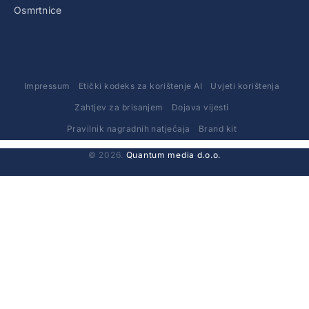
Osmrtnice
Impressum
Etički kodeks za korištenje AI
Uvjeti korištenja
Zahtjev za brisanjem
Dojava vijesti
Pravilnik nagradnih natječaja
Brand kit
© 2026.
Quantum media d.o.o.