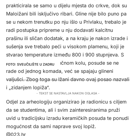
prakticirala se samo u dijelu mjesta do crkve, dok su
Maloižani bili isključivo ribari. Gline nije bilo puno pa
se u nekom trenutku po nju išlo u Privlaku, trebalo je
radi postupka pripreme u nju dodavati kalcitnu
prašinu ili sličan dodatak, a na kraju je nakon izrade i
sušenja sve trebalo peći u visokom plamenu, koji je
stvarao temperature između 800 i 900 stupnjeva. S
obzirom na izradu na ručnom kolu, posude se ne
SVEUČILIŠTE U ZADRU
rade od jednog komada, već se spajaju glineni
valjušci. Zbog toga su Ižani davno ovaj posao nazvali
i „zidanjem lopiža“.
- TEKST SE NASTAVLJA NAKON OGLASA -
Odjel za arheologiju organizirao je radionicu s ciljem
da se studentima, ali i svim zainteresiranima pruži
uvid u tradicijsku izradu keramičkih posuda te ponudi
mogućnost da sami naprave svoj lopiž.
@023.hr