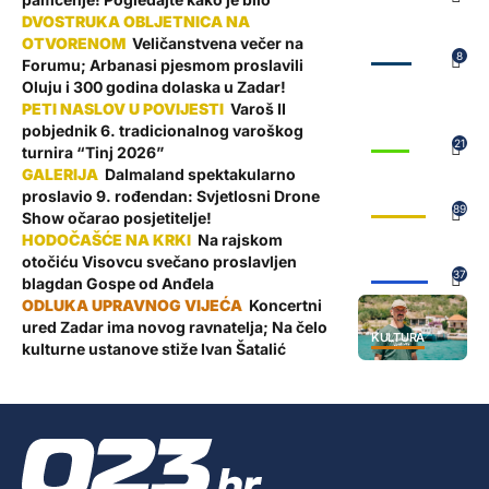
Veličanstvena večer na
ZADAR
8
Forumu; Arbanasi pjesmom proslavili
Oluju i 300 godina dolaska u Zadar!
Varoš II
pobjednik 6. tradicionalnog varoškog
SPORT
21
turnira “Tinj 2026”
Dalmaland spektakularno
proslavio 9. rođendan: Svjetlosni Drone
GALERIJE
89
Show očarao posjetitelje!
Na rajskom
otočiću Visovcu svečano proslavljen
ŽUPANIJA
37
blagdan Gospe od Anđela
Koncertni
ured Zadar ima novog ravnatelja; Na čelo
KULTURA
kulturne ustanove stiže Ivan Šatalić