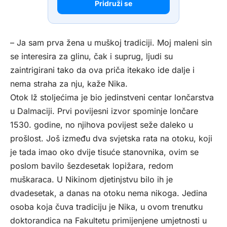
Pridruži se
– Ja sam prva žena u muškoj tradiciji. Moj maleni sin
se interesira za glinu, čak i suprug, ljudi su
zaintrigirani tako da ova priča itekako ide dalje i
nema straha za nju, kaže Nika.
Otok Iž stoljećima je bio jedinstveni centar lončarstva
u Dalmaciji. Prvi povijesni izvor spominje lončare
1530. godine, no njihova povijest seže daleko u
prošlost. Još između dva svjetska rata na otoku, koji
je tada imao oko dvije tisuće stanovnika, ovim se
poslom bavilo šezdesetak lopižara, redom
muškaraca. U Nikinom djetinjstvu bilo ih je
dvadesetak, a danas na otoku nema nikoga. Jedina
osoba koja čuva tradiciju je Nika, u ovom trenutku
doktorandica na Fakultetu primijenjene umjetnosti u