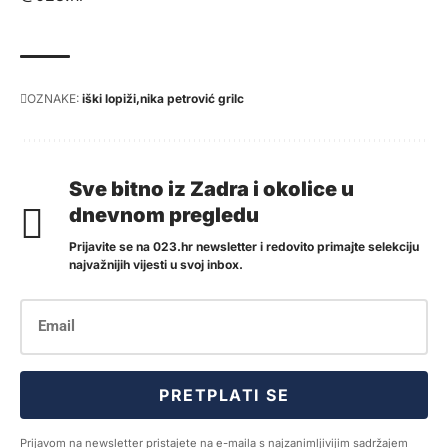
OZNAKE:
iški lopiži
nika petrović grilc
Sve bitno iz Zadra i okolice u
dnevnom pregledu
Prijavite se na 023.hr newsletter i redovito primajte selekciju
najvažnijih vijesti u svoj inbox.
PRETPLATI SE
Prijavom na newsletter pristajete na e-maila s najzanimljivijim sadržajem