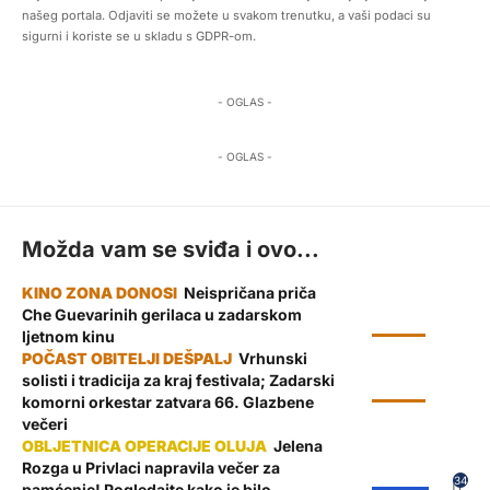
našeg portala. Odjaviti se možete u svakom trenutku, a vaši podaci su
sigurni i koriste se u skladu s GDPR-om.
- OGLAS -
- OGLAS -
Možda vam se sviđa i ovo...
Neispričana priča
Che Guevarinih gerilaca u zadarskom
KULTURA
ljetnom kinu
Vrhunski
solisti i tradicija za kraj festivala; Zadarski
KULTURA
komorni orkestar zatvara 66. Glazbene
večeri
Jelena
Rozga u Privlaci napravila večer za
ŽUPANIJA
34
pamćenje! Pogledajte kako je bilo