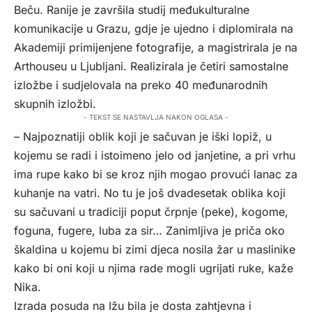
Beču. Ranije je završila studij međukulturalne
komunikacije u Grazu, gdje je ujedno i diplomirala na
Akademiji primijenjene fotografije, a magistrirala je na
Arthouseu u Ljubljani. Realizirala je četiri samostalne
izložbe i sudjelovala na preko 40 međunarodnih
skupnih izložbi.
- TEKST SE NASTAVLJA NAKON OGLASA -
– Najpoznatiji oblik koji je sačuvan je iški lopiž, u
kojemu se radi i istoimeno jelo od janjetine, a pri vrhu
ima rupe kako bi se kroz njih mogao provući lanac za
kuhanje na vatri. No tu je još dvadesetak oblika koji
su sačuvani u tradiciji poput črpnje (peke), kogome,
foguna, fugere, luba za sir… Zanimljiva je priča oko
škaldina u kojemu bi zimi djeca nosila žar u maslinike
kako bi oni koji u njima rade mogli ugrijati ruke, kaže
Nika.
Izrada posuda na Ižu bila je dosta zahtjevna i