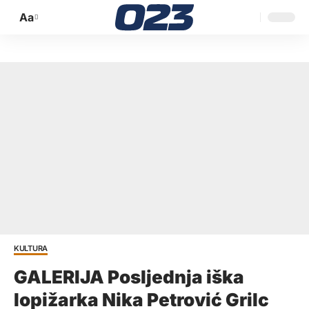
Aa
Promijeni
veličinu
slova
KULTURA
GALERIJA Posljednja iška
lopižarka Nika Petrović Grilc