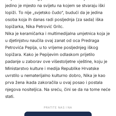
jedino je mjesto na svijetu na kojem se stvaraju iški
lopiži. To nije „svjetsko čudo“, budući da je jedina
osoba koja ih danas radi posljednja (za sada) iška
lopižarka, Nika Petrović Grilc.
Nika je keramičarka i multimedijalna umjetnica koja je
u djetinjstvu naučila ovaj zanat od oca Predraga
Petrovića Pepija, u to vrijeme posljednjeg iškog
lopižara. Kako je Pepijevim odlaskom prijetilo
padanje u zaborav ove višestoljetne vještine, koju je
Ministarstvo kulture i medija Republike Hrvatske
uvrstilo u nematerijalno kulturno dobro, Nika je kao
prva žena ikada zakoračila u ovaj posao i postala
njegova nositeljica. Na sreću, čini se da na tome neće
stati.
PRATITE NAS I NA