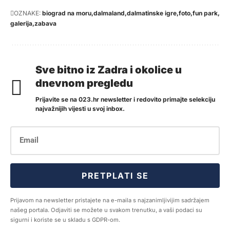
OZNAKE:
biograd na moru
dalmaland
dalmatinske igre
foto
fun park
galerija
zabava
Sve bitno iz Zadra i okolice u
dnevnom pregledu
Prijavite se na 023.hr newsletter i redovito primajte selekciju
najvažnijih vijesti u svoj inbox.
PRETPLATI SE
Prijavom na newsletter pristajete na e-maila s najzanimljivijim sadržajem
našeg portala. Odjaviti se možete u svakom trenutku, a vaši podaci su
sigurni i koriste se u skladu s GDPR-om.