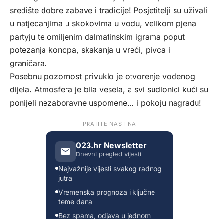
središte dobre zabave i tradicije! Posjetitelji su uživali
u natjecanjima u skokovima u vodu, velikom pjena
partyju te omiljenim dalmatinskim igrama poput
potezanja konopa, skakanja u vreći, pivca i
graničara.
Posebnu pozornost privuklo je otvorenje vodenog
dijela. Atmosfera je bila vesela, a svi sudionici kući su
ponijeli nezaboravne uspomene… i pokoju nagradu!
PRATITE NAS I NA
023.hr Newsletter
Dnevni pregled vijesti
Najvažnije vijesti svakog radnog
jutra
Vremenska prognoza i ključne
teme dana
Bez spama, odjava u jednom