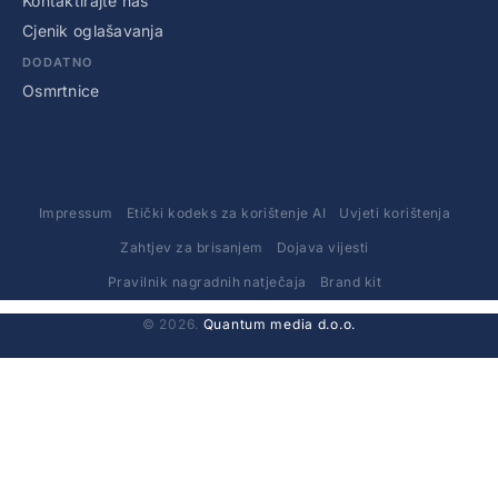
Kontaktirajte nas
Cjenik oglašavanja
DODATNO
Osmrtnice
Impressum
Etički kodeks za korištenje AI
Uvjeti korištenja
Zahtjev za brisanjem
Dojava vijesti
Pravilnik nagradnih natječaja
Brand kit
© 2026.
Quantum media d.o.o.