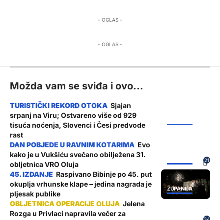
- OGLAS -
- OGLAS -
Možda vam se sviđa i ovo...
Sjajan
srpanj na Viru; Ostvareno više od 929
ŽUPANIJA
tisuća noćenja, Slovenci i Česi predvode
rast
Evo
kako je u Vukšiću svečano obilježena 31.
ŽUPANIJA
21
obljetnica VRO Oluja
Raspivano Bibinje po 45. put
okuplja vrhunske klape – jedina nagrada je
ŽUPANIJA
pljesak publike
Jelena
Rozga u Privlaci napravila večer za
ŽUPANIJA
34