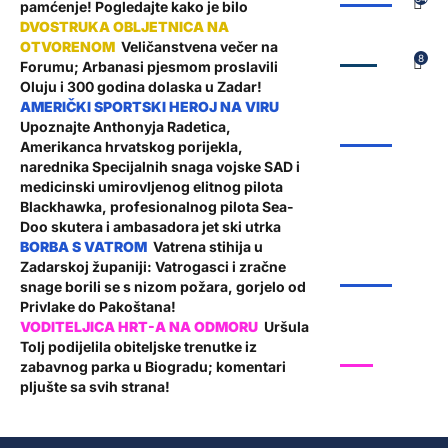
pamćenje! Pogledajte kako je bilo
Veličanstvena večer na
ZADAR
8
Forumu; Arbanasi pjesmom proslavili
Oluju i 300 godina dolaska u Zadar!
Upoznajte Anthonyja Radetica,
ŽUPANIJA
Amerikanca hrvatskog porijekla,
narednika Specijalnih snaga vojske SAD i
medicinski umirovljenog elitnog pilota
Blackhawka, profesionalnog pilota Sea-
Doo skutera i ambasadora jet ski utrka
Vatrena stihija u
Zadarskoj županiji: Vatrogasci i zračne
ŽUPANIJA
snage borili se s nizom požara, gorjelo od
Privlake do Pakoštana!
Uršula
Tolj podijelila obiteljske trenutke iz
SHOW
zabavnog parka u Biogradu; komentari
pljušte sa svih strana!