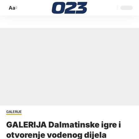
Aa
Promijeni
veličinu
slova
GALERIJE
GALERIJA Dalmatinske igre i
otvorenje vodenog dijela