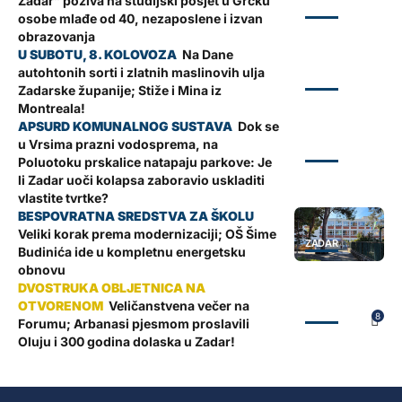
Zadar” poziva na studijski posjet u Grčku
ZADAR
osobe mlađe od 40, nezaposlene i izvan
obrazovanja
Na Dane
autohtonih sorti i zlatnih maslinovih ulja
ZADAR
Zadarske županije; Stiže i Mina iz
Montreala!
Dok se
u Vrsima prazni vodosprema, na
ZADAR
Poluotoku prskalice natapaju parkove: Je
li Zadar uoči kolapsa zaboravio uskladiti
vlastite tvrtke?
Veliki korak prema modernizaciji; OŠ Šime
ZADAR
Budinića ide u kompletnu energetsku
obnovu
Veličanstvena večer na
ZADAR
8
Forumu; Arbanasi pjesmom proslavili
Oluju i 300 godina dolaska u Zadar!