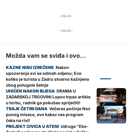
- OGLAS -
- OGLAS -
Možda vam se sviđa i ovo...
Nakon
upozorenja svi se odmah odjenu; Evo
ZADAR
koliko je turista u Zadru stvarno kažnjeno
zbog polugole šetnje
DRAMA U
ZADARSKOJ TRGOVINI Lopov trpao artikle
ZADAR
u torbu, radnik ga pokušao spriječiti!
Večeras počinje Noć
punog miseca, evo kakav vas program
ZADAR
čeka na rivi!
Udruga “Eko-