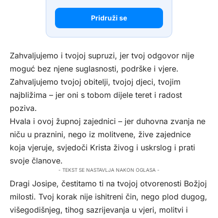
Pridruži se
Zahvaljujemo i tvojoj supruzi, jer tvoj odgovor nije
moguć bez njene suglasnosti, podrške i vjere.
Zahvaljujemo tvojoj obitelji, tvojoj djeci, tvojim
najbližima – jer oni s tobom dijele teret i radost
poziva.
Hvala i ovoj župnoj zajednici – jer duhovna zvanja ne
niču u praznini, nego iz molitvene, žive zajednice
koja vjeruje, svjedoči Krista živog i uskrslog i prati
svoje članove.
- TEKST SE NASTAVLJA NAKON OGLASA -
Dragi Josipe, čestitamo ti na tvojoj otvorenosti Božjoj
milosti. Tvoj korak nije ishitreni čin, nego plod dugog,
višegodišnjeg, tihog sazrijevanja u vjeri, molitvi i