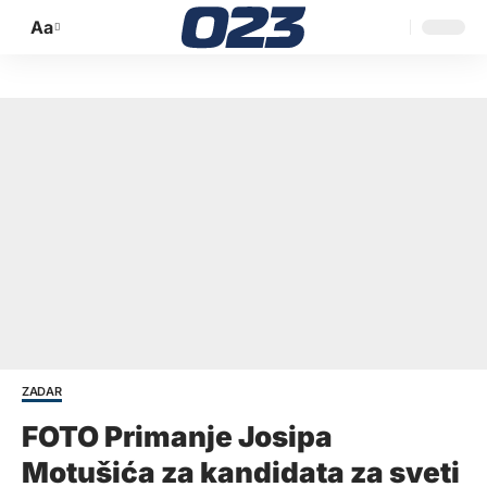
Aa
Promijeni
veličinu
slova
ZADAR
FOTO Primanje Josipa
Motušića za kandidata za sveti