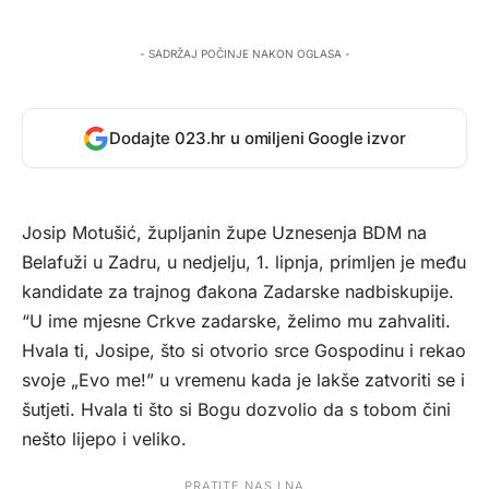
- SADRŽAJ POČINJE NAKON OGLASA -
Dodajte 023.hr u omiljeni Google izvor
Josip Motušić, župljanin župe Uznesenja BDM na
Belafuži u Zadru, u nedjelju, 1. lipnja, primljen je među
kandidate za trajnog đakona Zadarske nadbiskupije.
“U ime mjesne Crkve zadarske, želimo mu zahvaliti.
Hvala ti, Josipe, što si otvorio srce Gospodinu i rekao
svoje „Evo me!” u vremenu kada je lakše zatvoriti se i
šutjeti. Hvala ti što si Bogu dozvolio da s tobom čini
nešto lijepo i veliko.
PRATITE NAS I NA