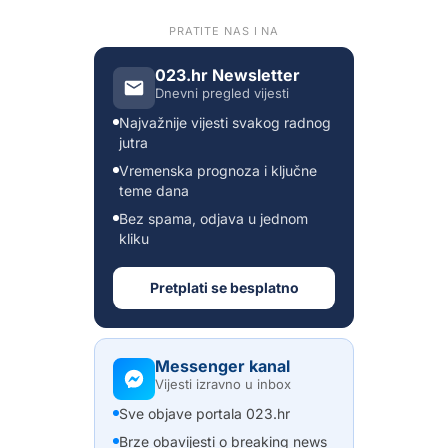
PRATITE NAS I NA
023.hr Newsletter
Dnevni pregled vijesti
Najvažnije vijesti svakog radnog
jutra
Vremenska prognoza i ključne
teme dana
Bez spama, odjava u jednom
kliku
Pretplati se besplatno
Messenger kanal
Vijesti izravno u inbox
Sve objave portala 023.hr
Brze obavijesti o breaking news