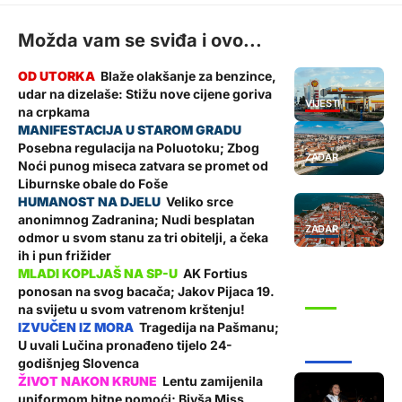
Možda vam se sviđa i ovo...
Blaže olakšanje za benzince,
udar na dizelaše: Stižu nove cijene goriva
VIJESTI
na crpkama
Posebna regulacija na Poluotoku; Zbog
ZADAR
Noći punog miseca zatvara se promet od
Liburnske obale do Foše
Veliko srce
anonimnog Zadranina; Nudi besplatan
ZADAR
odmor u svom stanu za tri obitelji, a čeka
ih i pun frižider
AK Fortius
ponosan na svog bacača; Jakov Pijaca 19.
SPORT
na svijetu u svom vatrenom krštenju!
Tragedija na Pašmanu;
U uvali Lučina pronađeno tijelo 24-
ŽUPANIJA
godišnjeg Slovenca
Lentu zamijenila
uniformom hitne pomoći; Bivša Miss