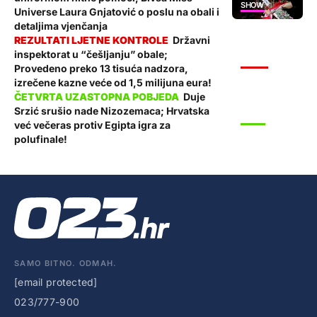
SHOW
Universe Laura Gnjatović o poslu na obali i
detaljima vjenčanja
Državni
inspektorat u “češljanju” obale;
VIJESTI
Provedeno preko 13 tisuća nadzora,
izrečene kazne veće od 1,5 milijuna eura!
Duje
Srzić srušio nade Nizozemaca; Hrvatska
SPORT
već večeras protiv Egipta igra za
polufinale!
SAMO BITNO. ODMAH.
[email protected]
023/777-900