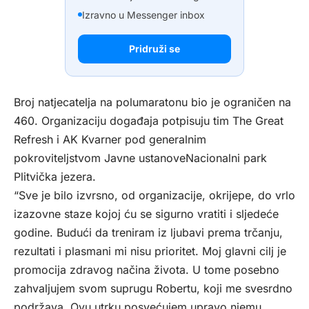
Izravno u Messenger inbox
Pridruži se
Broj natjecatelja na polumaratonu bio je ograničen na
460. Organizaciju događaja potpisuju tim The Great
Refresh i AK Kvarner pod generalnim
pokroviteljstvom Javne ustanoveNacionalni park
Plitvička jezera.
“Sve je bilo izvrsno, od organizacije, okrijepe, do vrlo
izazovne staze kojoj ću se sigurno vratiti i sljedeće
godine. Budući da treniram iz ljubavi prema trčanju,
rezultati i plasmani mi nisu prioritet. Moj glavni cilj je
promocija zdravog načina života. U tome posebno
zahvaljujem svom suprugu Robertu, koji me svesrdno
podržava. Ovu utrku posvećujem upravo njemu.