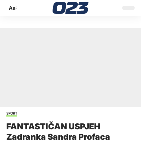
Aa
Promijeni
veličinu
slova
SPORT
FANTASTIČAN USPJEH
Zadranka Sandra Profaca