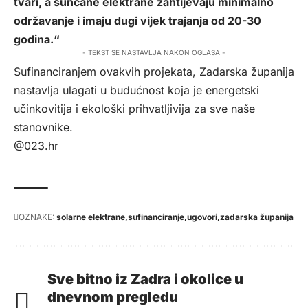
tvari, a sunčane elektrane zahtijevaju minimalno
održavanje i imaju dugi vijek trajanja od 20-30
godina.“
- TEKST SE NASTAVLJA NAKON OGLASA -
Sufinanciranjem ovakvih projekata, Zadarska županija
nastavlja ulagati u budućnost koja je energetski
učinkovitija i ekološki prihvatljivija za sve naše
stanovnike.
@023.hr
OZNAKE:
solarne elektrane
sufinanciranje
ugovori
zadarska županija
Sve bitno iz Zadra i okolice u
dnevnom pregledu