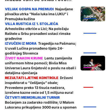
Najavljene
plivačka utrka “Naša luka ima LUKU” i
ŽUPANIJA
Premujska kužina
Arheološko otkriće u Lici; Na položaju
ŽUPANIJA
Raštele u Srbu pronađeni ostaci rimske
građevine
Tragedija na Pašmanu;
U uvali Lučina pronađeno tijelo 24-
ŽUPANIJA
godišnjeg Slovenca
Lentu zamijenila
uniformom hitne pomoći; Bivša Miss
SHOW
Universe Laura Gnjatović o poslu na obali i
detaljima vjenčanja
Državni
inspektorat u “češljanju” obale;
VIJESTI
Provedeno preko 13 tisuća nadzora,
izrečene kazne veće od 1,5 milijuna eura!
Boćanjem za zadarsko rodilište; U Malom
ŽUPANIJA
Lukoranu prikupljeno 3000 eura u spomen