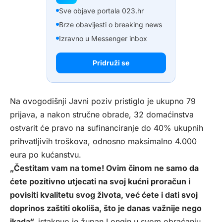
Sve objave portala 023.hr
Brze obavijesti o breaking news
Izravno u Messenger inbox
Pridruži se
Na ovogodišnji Javni poziv pristiglo je ukupno 79
prijava, a nakon stručne obrade, 32 domaćinstva
ostvarit će pravo na sufinanciranje do 40% ukupnih
prihvatljivih troškova, odnosno maksimalno 4.000
eura po kućanstvu.
„Čestitam vam na tome! Ovim činom ne samo da
ćete pozitivno utjecati na svoj kućni proračun i
povisiti kvalitetu svog života, već ćete i dati svoj
doprinos zaštiti okoliša, što je danas važnije nego
ikada“,
istaknuo je župan Longin u svom obraćanju.