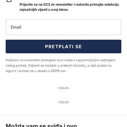
Prijavite se na 023.hr newsletter i redovito primajte selekciju
najvažnijih vijesti u svoj inbox.
PRETPLATI SE
Prijavom na newsletter pristajete na e-maila s najzanimljivijim sadržajem
našeg portala. Odjaviti se možete u svakom trenutku, a vaši podaci su
sigurni i koriste se u skladu s GDPR-om.
- OGLAS -
- OGLAS -
Možda vam se sviđa i ovo...