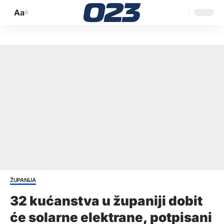
Aa
Promijeni
veličinu
slova
ŽUPANIJA
32 kućanstva u županiji dobit
će solarne elektrane, potpisani