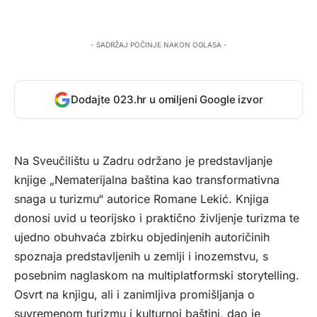
- SADRŽAJ POČINJE NAKON OGLASA -
Dodajte 023.hr u omiljeni Google izvor
Na Sveučilištu u Zadru održano je predstavljanje
knjige „Nematerijalna baština kao transformativna
snaga u turizmu“ autorice Romane Lekić. Knjiga
donosi uvid u teorijsko i praktično življenje turizma te
ujedno obuhvaća zbirku objedinjenih autoričinih
spoznaja predstavljenih u zemlji i inozemstvu, s
posebnim naglaskom na multiplatformski storytelling.
Osvrt na knjigu, ali i zanimljiva promišljanja o
suvremenom turizmu i kulturnoj baštini, dao je