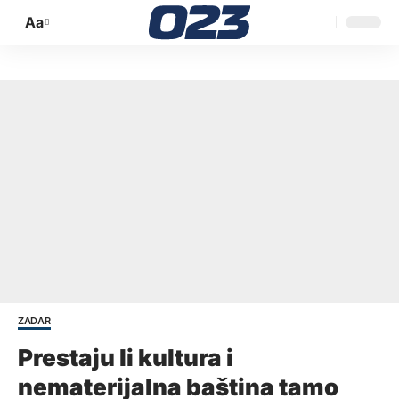
Aa
Promijeni
veličinu
slova
ZADAR
Prestaju li kultura i
nematerijalna baština tamo