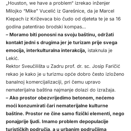
„Houston, we have a problem“ izrekao inženjer
Milojko “Mike” Vucelić iz Garešnice, da je Marcel
Kiepach iz Križevaca bio čudo od djeteta te je sa 16
godina patentirao brodski kompas…
– Moramo biti ponosni na svoju baštinu, održati
kontakt jedni s drugima jer je turizam prije svega
emocija, interkulturalna interakcija,
istaknula je
Lekić.
Rektor Sveučilišta u Zadru prof. dr. sc. Josip Faričić
rekao je kako je u turizmu opće dobro često izloženo
banalnoj komercijalizaciji, pri čemu upravo
nematerijalna baština najmanje dolazi do izražaja.
– Ako prostor obezvrijedimo betonom, nećemo
moći konzumirati čari nematerijalne kulturne
baštine. Prostor ne čine samo fizički elementi, nego
ponajprije ljudi. Imamo problem depopulacije
turističkih područja, a u urbanim područjima