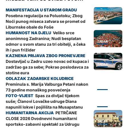
Posebna regulacija na Poluotoku; Zbog
ZADAR
Noći punog miseca zatvara se promet od
Liburnske obale do Foše
Veliko srce
anonimnog Zadranina; Nudi besplatan
ZADAR
odmor u svom stanu za tri obitelji, a čeka
ih i pun frižider
Dostavljač u Zadru uzeo novac od kupaca i
ZADAR
zadržao ga za sebe; Pokrao poslodavca za
stotine eura
Preminula s. Marija Valburga Petani nakon
ZADAR
73 godine monaškog posvećenja
Spas za divljač tijekom
suše; Članovi Lovačke udruge Diana
ZADAR
napunili lokve i pojilišta na Musapstanu
PETRČANE
CLOSE 2026 Dvodnevni humanitarni
ZADAR
sportsko-zabavni spektakl za Udrugu