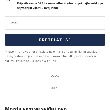
Prijavite se na 023.hr newsletter i redovito primajte selekciju
najvažnijih vijesti u svoj inbox.
PRETPLATI SE
Prijavom na newsletter pristajete na e-maila s najzanimljivijim sadržajem
našeg portala. Odjaviti se možete u svakom trenutku, a vaši podaci su
sigurni i koriste se u skladu s GDPR-om.
- OGLAS -
- OGLAS -
Možda vam se sviđa i ovo...