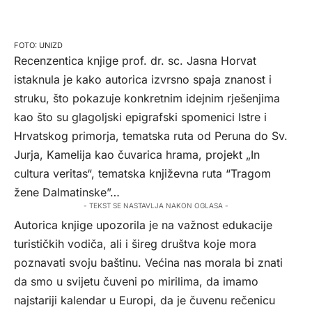
UNIZD
Recenzentica knjige prof. dr. sc. Jasna Horvat
istaknula je kako autorica izvrsno spaja znanost i
struku, što pokazuje konkretnim idejnim rješenjima
kao što su glagoljski epigrafski spomenici Istre i
Hrvatskog primorja, tematska ruta od Peruna do Sv.
Jurja, Kamelija kao čuvarica hrama, projekt „In
cultura veritas“, tematska književna ruta “Tragom
žene Dalmatinske”…
- TEKST SE NASTAVLJA NAKON OGLASA -
Autorica knjige upozorila je na važnost edukacije
turističkih vodiča, ali i šireg društva koje mora
poznavati svoju baštinu. Većina nas morala bi znati
da smo u svijetu čuveni po mirilima, da imamo
najstariji kalendar u Europi, da je čuvenu rečenicu