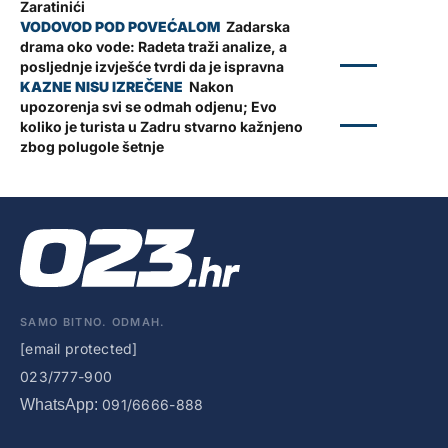
Zaratinići
Zadarska
drama oko vode: Radeta traži analize, a
ZADAR
posljednje izvješće tvrdi da je ispravna
Nakon
upozorenja svi se odmah odjenu; Evo
ZADAR
koliko je turista u Zadru stvarno kažnjeno
zbog polugole šetnje
SAMO BITNO. ODMAH.
[email protected]
023/777-900
WhatsApp:
091/6666-888