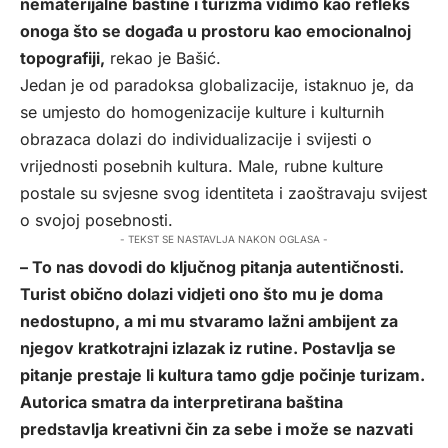
nematerijalne baštine i turizma vidimo kao refleks
onoga što se događa u prostoru kao emocionalnoj
topografiji,
rekao je Bašić.
Jedan je od paradoksa globalizacije, istaknuo je, da
se umjesto do homogenizacije kulture i kulturnih
obrazaca dolazi do individualizacije i svijesti o
vrijednosti posebnih kultura. Male, rubne kulture
postale su svjesne svog identiteta i zaoštravaju svijest
o svojoj posebnosti.
- TEKST SE NASTAVLJA NAKON OGLASA -
– To nas dovodi do ključnog pitanja autentičnosti.
Turist obično dolazi vidjeti ono što mu je doma
nedostupno, a mi mu stvaramo lažni ambijent za
njegov kratkotrajni izlazak iz rutine. Postavlja se
pitanje prestaje li kultura tamo gdje počinje turizam.
Autorica smatra da interpretirana baština
predstavlja kreativni čin za sebe i može se nazvati