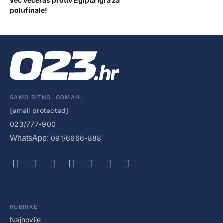
već večeras protiv Egipta igra za
polufinale!
SAMO BITNO. ODMAH.
[email protected]
023/777-900
WhatsApp:
091/6666-888
RUBRIKE
Najnovije