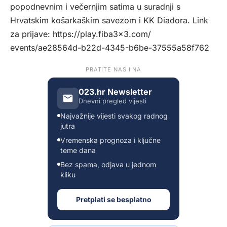
popodnevnim i večernjim satima u suradnji s
Hrvatskim košarkaškim savezom i KK Diadora. Link
za prijave:
https://play.fiba3x3.com/
events/ae28564d-b22d-4345-
b6be-37555a58f762
PRATITE NAS I NA
023.hr Newsletter
Dnevni pregled vijesti
Najvažnije vijesti svakog radnog
jutra
Vremenska prognoza i ključne
teme dana
Bez spama, odjava u jednom
kliku
Pretplati se besplatno