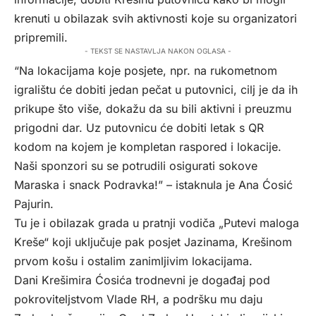
krenuti u obilazak svih aktivnosti koje su organizatori
pripremili.
- TEKST SE NASTAVLJA NAKON OGLASA -
“Na lokacijama koje posjete, npr. na rukometnom
igralištu će dobiti jedan pečat u putovnici, cilj je da ih
prikupe što više, dokažu da su bili aktivni i preuzmu
prigodni dar. Uz putovnicu će dobiti letak s QR
kodom na kojem je kompletan raspored i lokacije.
Naši sponzori su se potrudili osigurati sokove
Maraska i snack Podravka!” – istaknula je Ana Ćosić
Pajurin.
Tu je i obilazak grada u pratnji vodiča „Putevi maloga
Kreše“ koji uključuje pak posjet Jazinama, Krešinom
prvom košu i ostalim zanimljivim lokacijama.
Dani Krešimira Ćosića trodnevni je događaj pod
pokroviteljstvom Vlade RH, a podršku mu daju