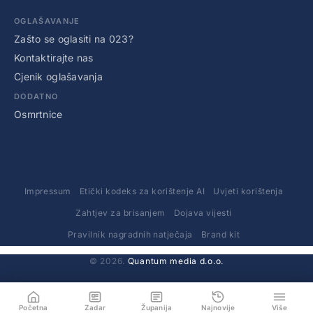
OGLAŠAVANJE
Zašto se oglasiti na 023?
Kontaktirajte nas
Cjenik oglašavanja
DODATNO
Osmrtnice
Impressum
Etički kodeks za korištenje AI
Uvjeti korištenja
Zahtjev za brisanjem
Dojava vijesti
Pravilnik nagradnih natječaja
Brand kit
© 2026.
Quantum media d.o.o.
Početna
Zadar
Županija
Najnovije
Više