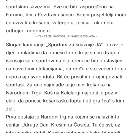
sportskim savezima. Sve će biti raspoređeno na
Forumu, Rivi i Pozdravu suncu. Brojni posjetitelji moći
će uživati u košarci, vaterpolu, tenisu, rukometu,
odbojci i nogometu.
- TEKST SE NASTAVLJA NAKON OGLASA -
Slogan kampanje „Sportom za snažnije JA“, poziv je
djeci i mladima da ponesu lopte koje su im drage i
iskušaju se u sportovima čiji tereni će biti postavljeni
na navedenim lokacijama, da dođu u što većem broju
i upoznaju svog idola. Bit će prisutni i brojni poznati
sportaši. Za one najmlađe tu je mini košarka na
Narodnom Trgu. Koš na Kalelargi najbolji je poziv
ekipi da ponese košarkašku loptu i odigra 1na1 s kim
želi.
Prva postaja je Narodni trg na kojem se nalazi info
centar Udruge Dani Krešimira Ćosića. Tu će svi, uz
informacije, dobiti Krešinu putovnicu kako bi mogli