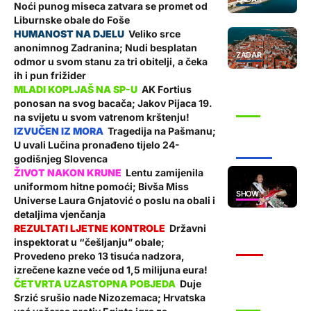
Noći punog miseca zatvara se promet od
Liburnske obale do Foše
Veliko srce
anonimnog Zadranina; Nudi besplatan
ZADAR
odmor u svom stanu za tri obitelji, a čeka
ih i pun frižider
AK Fortius
ponosan na svog bacača; Jakov Pijaca 19.
SPORT
na svijetu u svom vatrenom krštenju!
Tragedija na Pašmanu;
U uvali Lučina pronađeno tijelo 24-
ŽUPANIJA
godišnjeg Slovenca
Lentu zamijenila
uniformom hitne pomoći; Bivša Miss
SHOW
Universe Laura Gnjatović o poslu na obali i
detaljima vjenčanja
Državni
inspektorat u “češljanju” obale;
VIJESTI
Provedeno preko 13 tisuća nadzora,
izrečene kazne veće od 1,5 milijuna eura!
Duje
Srzić srušio nade Nizozemaca; Hrvatska
SPORT