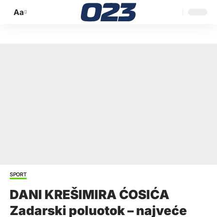
Aa
Promijeni
veličinu
slova
SPORT
DANI KREŠIMIRA ĆOSIĆA
Zadarski poluotok – najveće