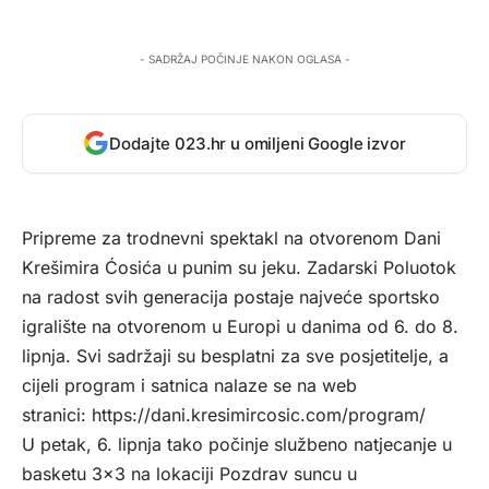
- SADRŽAJ POČINJE NAKON OGLASA -
Dodajte 023.hr u omiljeni Google izvor
Pripreme za trodnevni spektakl na otvorenom Dani
Krešimira Ćosića u punim su jeku. Zadarski Poluotok
na radost svih generacija postaje najveće sportsko
igralište na otvorenom u Europi u danima od 6. do 8.
lipnja. Svi sadržaji su besplatni za sve posjetitelje, a
cijeli program i satnica nalaze se na web
stranici:
https://dani.kresimircosic.
com/program/
U petak, 6. lipnja tako počinje službeno natjecanje u
basketu 3×3 na lokaciji Pozdrav suncu u