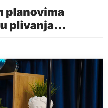
m planovima
nju plivanja…