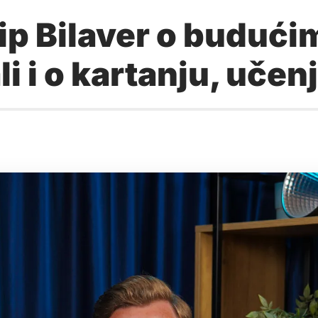
p Bilaver o budući
li i o kartanju, uče