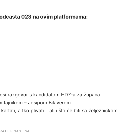
 Podcasta 023 na ovim platformama:
si razgovor s kandidatom HDZ-a za župana
im tajnikom – Josipom Bilaverom.
kartati, a tko plivati… ali i što će biti sa željezničkom
RATITE NAS I NA