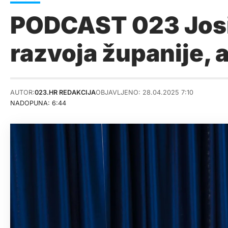
PODCAST 023 Josi
razvoja županije, a
AUTOR:
023.HR REDAKCIJA
OBJAVLJENO: 28.04.2025 7:10
NADOPUNA: 6:44