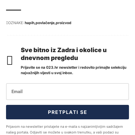
OZNAKE:
hapih
povlačenje
proizvod
Sve bitno iz Zadra i okolice u
dnevnom pregledu
Prijavite se na 023.hr newsletter i redovito primajte selekciju
najvažnijih vijesti u svoj inbox.
PRETPLATI SE
Prijavom na newsletter pristajete na e-maila s najzanimljivijim sadržajem
našeg portala. Odjaviti se možete u svakom trenutku, a vaši podaci su