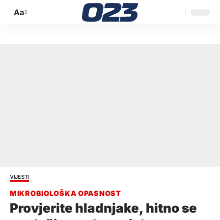
Aa
Promijeni
veličinu
slova
VIJESTI
Provjerite hladnjake, hitno se