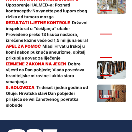
Upozorenje HALMED-a: Poznati
VIJESTI
kontraceptiv Novynette pod lupom zbog
rizika od tumora mozga
Državni
inspektorat u “češljanju” obale;
VIJESTI
Provedeno preko 13 tisuća nadzora,
izrečene kazne veće od 1,5 milijuna eura!
Mladi Hrvat u Irskoj u
komi nakon puknuća aneurizme, obitelj
VIJESTI
prikuplja novac za liječenje
Dobre
vijesti na Dan pobjede; Vlada povećava
VIJESTI
braniteljske mirovine i ukida stara
smanjenja
Trideset i jedna godina od
Oluje: Hrvatska slavi Dan pobjede i
VIJESTI
prisjeća se veličanstvenog povratka
slobode