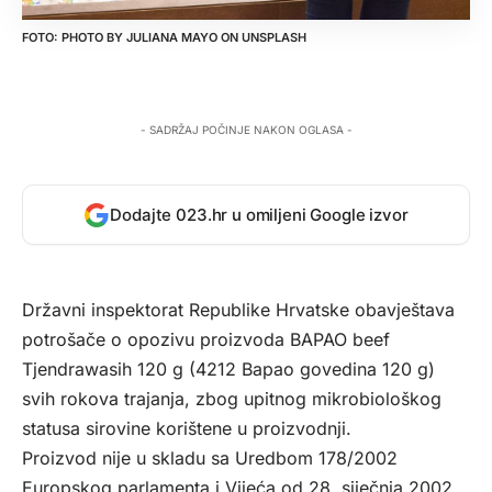
PHOTO BY
JULIANA MAYO
ON
UNSPLASH
- SADRŽAJ POČINJE NAKON OGLASA -
Dodajte 023.hr u omiljeni Google izvor
Državni inspektorat Republike Hrvatske obavještava
potrošače o opozivu proizvoda BAPAO beef
Tjendrawasih 120 g (4212 Bapao govedina 120 g)
svih rokova trajanja, zbog upitnog mikrobiološkog
statusa sirovine korištene u proizvodnji.
Proizvod nije u skladu sa Uredbom 178/2002
Europskog parlamenta i Vijeća od 28. siječnja 2002.