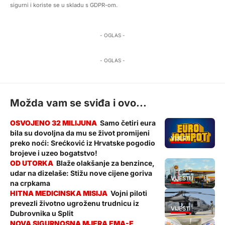
sigurni i koriste se u skladu s GDPR-om.
- OGLAS -
- OGLAS -
Možda vam se sviđa i ovo...
Samo četiri eura
bila su dovoljna da mu se život promijeni
VIJESTI
preko noći: Srećković iz Hrvatske pogodio
brojeve i uzeo bogatstvo!
Blaže olakšanje za benzince,
udar na dizelaše: Stižu nove cijene goriva
VIJESTI
na crpkama
Vojni piloti
prevezli životno ugroženu trudnicu iz
VIJESTI
Dubrovnika u Split