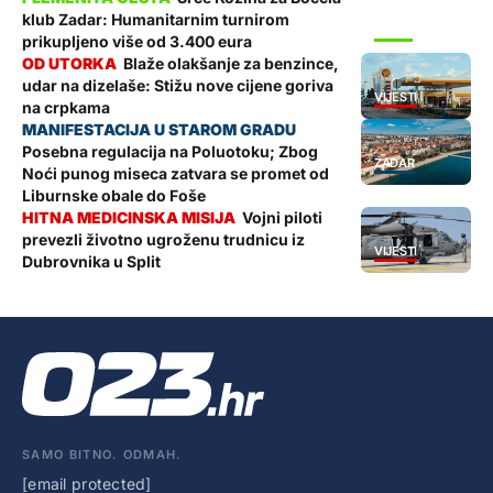
klub Zadar: Humanitarnim turnirom
SPORT
prikupljeno više od 3.400 eura
Blaže olakšanje za benzince,
udar na dizelaše: Stižu nove cijene goriva
VIJESTI
na crpkama
Posebna regulacija na Poluotoku; Zbog
ZADAR
Noći punog miseca zatvara se promet od
Liburnske obale do Foše
Vojni piloti
prevezli životno ugroženu trudnicu iz
VIJESTI
Dubrovnika u Split
SAMO BITNO. ODMAH.
[email protected]