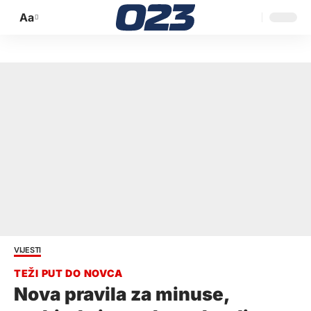
Aa
Promijeni
veličinu
slova
VIJESTI
Nova pravila za minuse,