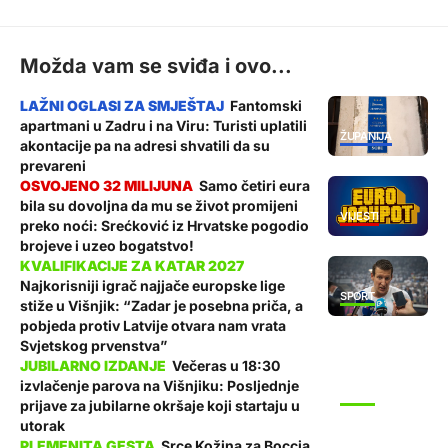
Možda vam se sviđa i ovo...
Fantomski
apartmani u Zadru i na Viru: Turisti uplatili
ŽUPANIJA
akontacije pa na adresi shvatili da su
prevareni
Samo četiri eura
bila su dovoljna da mu se život promijeni
VIJESTI
preko noći: Srećković iz Hrvatske pogodio
brojeve i uzeo bogatstvo!
Najkorisniji igrač najjače europske lige
SPORT
stiže u Višnjik: “Zadar je posebna priča, a
pobjeda protiv Latvije otvara nam vrata
Svjetskog prvenstva”
Večeras u 18:30
izvlačenje parova na Višnjiku: Posljednje
SPORT
prijave za jubilarne okršaje koji startaju u
utorak
Srce Kožina za Boccia