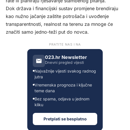
rate ili planiraju rješavanje stambenog pitanja.
Dok država i financijski sustav promjene brendiraju
kao nužno jačanje zaštite potrošača i uvođenje
transparentnosti, realnost na terenu za mnoge će
značiti samo jedno-teži put do novca.
PRATITE NAS I NA
023.hr Newsletter
Dnevni pregled vijesti
Najvažnije vijesti svakog radnog
jutra
Vremenska prognoza i ključne
teme dana
Bez spama, odjava u jednom
kliku
Pretplati se besplatno