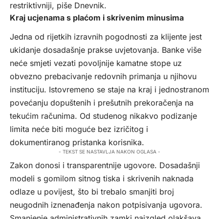
restriktivniji, piše
Dnevnik
.
Kraj ucjenama s plaćom i skrivenim minusima
Jedna od rijetkih izravnih pogodnosti za klijente jest
ukidanje dosadašnje prakse uvjetovanja. Banke više
neće smjeti vezati povoljnije kamatne stope uz
obvezno prebacivanje redovnih primanja u njihovu
instituciju. Istovremeno se staje na kraj i jednostranom
povećanju dopuštenih i prešutnih prekoračenja na
tekućim računima. Od studenog nikakvo podizanje
limita neće biti moguće bez izričitog i
dokumentiranog pristanka korisnika.
- TEKST SE NASTAVLJA NAKON OGLASA -
Zakon donosi i transparentnije ugovore. Dosadašnji
modeli s gomilom sitnog tiska i skrivenih naknada
odlaze u povijest, što bi trebalo smanjiti broj
neugodnih iznenađenja nakon potpisivanja ugovora.
Smanjenje administrativnih zamki naizgled olakšava