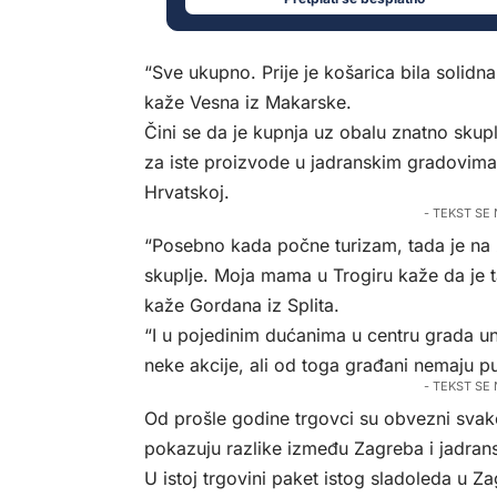
“Sve ukupno. Prije je košarica bila solidna
kaže Vesna iz Makarske.
Čini se da je kupnja uz obalu znatno sku
za iste proizvode u jadranskim gradovima 
Hrvatskoj.
- TEKST SE
“Posebno kada počne turizam, tada je na 
skuplje. Moja mama u Trogiru kaže da je ta
kaže Gordana iz Splita.
“I u pojedinim dućanima u centru grada una
neke akcije, ali od toga građani nemaju pun
- TEKST SE
Od prošle godine trgovci su obvezni svak
pokazuju razlike između Zagreba i jadran
U istoj trgovini paket istog sladoleda u Z