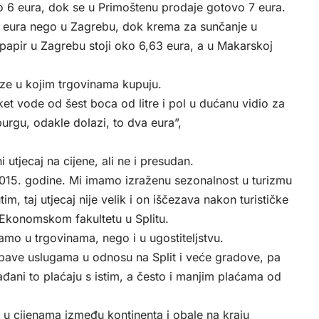
o 6 eura, dok se u Primoštenu prodaje gotovo 7 eura.
 4 eura nego u Zagrebu, dok krema za sunčanje u
C papir u Zagrebu stoji oko 6,63 eura, a u Makarskoj
ze u kojim trgovinama kupuju.
et vode od šest boca od litre i pol u dućanu vidio za
urgu, odakle dolazi, to dva eura”,
 utjecaj na cijene, ali ne i presudan.
2015. godine. Mi imamo izraženu sezonalnost u turizmu
im, taj utjecaj nije velik i on iščezava nakon turističke
Ekonomskom fakultetu u Splitu.
amo u trgovinama, nego i u ugostiteljstvu.
bave uslugama u odnosu na Split i veće gradove, pa
rađani to plaćaju s istim, a često i manjim plaćama od
ike u cijenama između kontinenta i obale na kraju