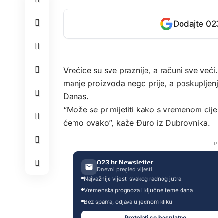
Dodajte 023
Vrećice su sve praznije, a računi sve veći.
manje proizvoda nego prije, a poskupljenj
Danas
.
“Može se primijetiti kako s vremenom cije
ćemo ovako”, kaže Đuro iz Dubrovnika.
P
023.hr Newsletter
Dnevni pregled vijesti
Najvažnije vijesti svakog radnog jutra
Vremenska prognoza i ključne teme dana
Bez spama, odjava u jednom kliku
Pretplati se besplatno