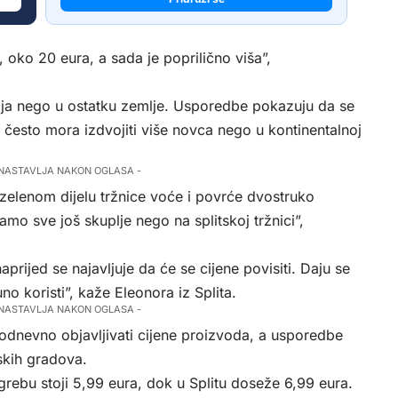
, oko 20 eura, a sada je poprilično viša”,
plja nego u ostatku zemlje. Usporedbe pokazuju da se
često mora izdvojiti više novca nego u kontinentalnoj
 NASTAVLJA NAKON OGLASA -
zelenom dijelu tržnice voće i povrće dvostruko
mo sve još skuplje nego na splitskoj tržnici”,
prijed se najavljuje da će se cijene povisiti. Daju se
o koristi”, kaže Eleonora iz Splita.
 NASTAVLJA NAKON OGLASA -
odnevno objavljivati cijene proizvoda, a usporedbe
skih gradova.
agrebu stoji 5,99 eura, dok u Splitu doseže 6,99 eura.