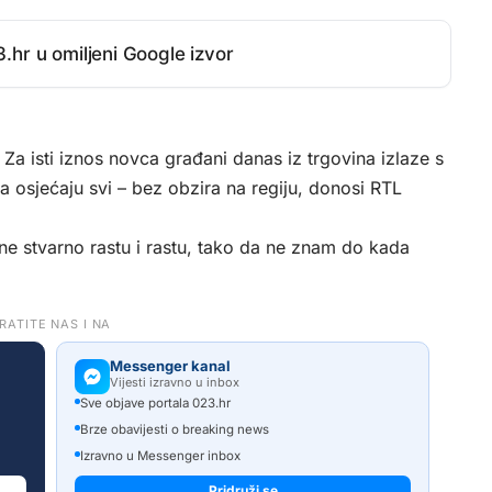
.hr u omiljeni Google izvor
 Za isti iznos novca građani danas iz trgovina izlaze s
a osjećaju svi – bez obzira na regiju, donosi
RTL
ne stvarno rastu i rastu, tako da ne znam do kada
RATITE NAS I NA
Messenger kanal
Vijesti izravno u inbox
Sve objave portala 023.hr
Brze obavijesti o breaking news
Izravno u Messenger inbox
Pridruži se