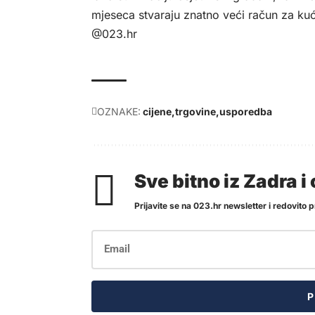
mjeseca stvaraju znatno veći račun za ku
@023.hr
OZNAKE:
cijene
trgovine
usporedba
Sve bitno iz Zadra 
Prijavite se na 023.hr newsletter i redovito pr
P