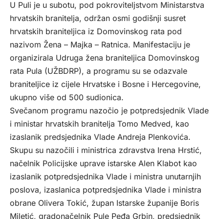
U Puli je u subotu, pod pokroviteljstvom Ministarstva
hrvatskih branitelja, održan osmi godišnji susret
hrvatskih braniteljica iz Domovinskog rata pod
nazivom Žena – Majka – Ratnica. Manifestaciju je
organizirala Udruga žena braniteljica Domovinskog
rata Pula (UŽBDRP), a programu su se odazvale
braniteljice iz cijele Hrvatske i Bosne i Hercegovine,
ukupno više od 500 sudionica.
Svečanom programu nazočio je potpredsjednik Vlade
i ministar hrvatskih branitelja Tomo Medved, kao
izaslanik predsjednika Vlade Andreja Plenkovića.
Skupu su nazočili i ministrica zdravstva Irena Hrstić,
načelnik Policijske uprave istarske Alen Klabot kao
izaslanik potpredsjednika Vlade i ministra unutarnjih
poslova, izaslanica potpredsjednika Vlade i ministra
obrane Olivera Tokić, župan Istarske županije Boris
Miletić, gradonačelnik Pule Peđa Grbin, predsjednik