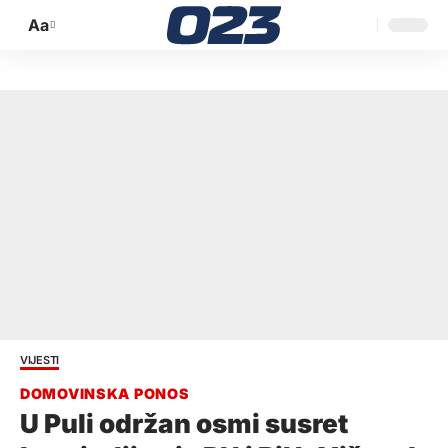
Aa
Promijeni
veličinu
slova
VIJESTI
U Puli održan osmi susret