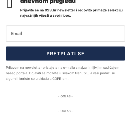
dnevnom pregledu
Prijavite se na 023.hr newsletter i redovito primajte selekciju
najvažnijih vijesti u svoj inbox.
PRETPLATI SE
Prijavom na newsletter pristajete na e-maila s najzanimljivijim sadržajem
našeg portala. Odjaviti se možete u svakom trenutku, a vaši podaci su
sigurni i koriste se u skladu s GDPR-om.
- OGLAS -
- OGLAS -