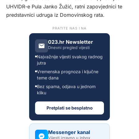
UHVIDR-e Pula Janko Žužić, ratni zapovjednici te
predstavnici udruga iz Domovinskog rata.
PRATITE NAS I NA
023.hr Newsletter
Dnevni pregled vijesti
Najvažnije vijesti svakog radnog
jutra
Vremenska prognoza i ključne
teme dana
Bez spama, odjava u jednom
kliku
Pretplati se besplatno
Messenger kanal
Vijesti izravno u inbox