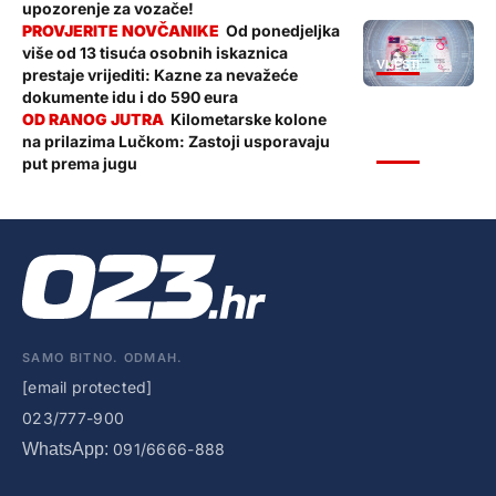
upozorenje za vozače!
Od ponedjeljka
više od 13 tisuća osobnih iskaznica
VIJESTI
prestaje vrijediti: Kazne za nevažeće
dokumente idu i do 590 eura
Kilometarske kolone
na prilazima Lučkom: Zastoji usporavaju
VIJESTI
put prema jugu
SAMO BITNO. ODMAH.
[email protected]
023/777-900
WhatsApp:
091/6666-888