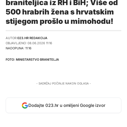
braniteljica iz RH i BiH; Više od
500 hrabrih žena s hrvatskim
stijegom prošlo u mimohodu!
AUTOR:
023.HR REDAKCIJA
OBJAVLJENO: 08.06.2026 11:16
NADOPUNA: 11:16
MINISTARSTVO BRANITELJA
- SADRŽAJ POČINJE NAKON OGLASA -
Dodajte 023.hr u omiljeni Google izvor