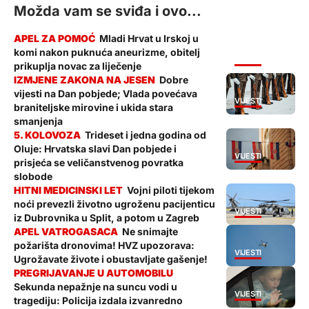
Možda vam se sviđa i ovo...
Mladi Hrvat u Irskoj u
komi nakon puknuća aneurizme, obitelj
VIJESTI
prikuplja novac za liječenje
Dobre
vijesti na Dan pobjede; Vlada povećava
VIJESTI
braniteljske mirovine i ukida stara
smanjenja
Trideset i jedna godina od
Oluje: Hrvatska slavi Dan pobjede i
VIJESTI
prisjeća se veličanstvenog povratka
slobode
Vojni piloti tijekom
noći prevezli životno ugroženu pacijenticu
VIJESTI
iz Dubrovnika u Split, a potom u Zagreb
Ne snimajte
požarišta dronovima! HVZ upozorava:
VIJESTI
Ugrožavate živote i obustavljate gašenje!
Sekunda nepažnje na suncu vodi u
VIJESTI
tragediju: Policija izdala izvanredno