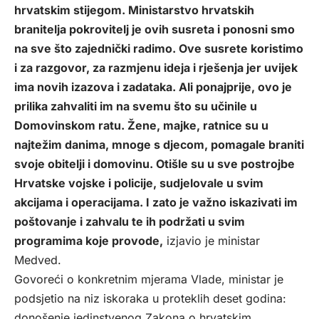
hrvatskim stijegom. Ministarstvo hrvatskih
branitelja pokrovitelj je ovih susreta i ponosni smo
na sve što zajednički radimo. Ove susrete koristimo
i za razgovor, za razmjenu ideja i rješenja jer uvijek
ima novih izazova i zadataka. Ali ponajprije, ovo je
prilika zahvaliti im na svemu što su učinile u
Domovinskom ratu. Žene, majke, ratnice su u
najtežim danima, mnoge s djecom, pomagale braniti
svoje obitelji i domovinu. Otišle su u sve postrojbe
Hrvatske vojske i policije, sudjelovale u svim
akcijama i operacijama. I zato je važno iskazivati im
poštovanje i zahvalu te ih podržati u svim
programima koje provode,
izjavio je ministar
Medved.
Govoreći o konkretnim mjerama Vlade, ministar je
podsjetio na niz iskoraka u proteklih deset godina:
donošenje jedinstvenog Zakona o hrvatskim