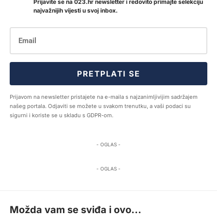
Prijavite se na 023.hr newsletter i redovito primajte selekciju
najvažnijih vijesti u svoj inbox.
PRETPLATI SE
Prijavom na newsletter pristajete na e-maila s najzanimljivijim sadržajem
našeg portala. Odjaviti se možete u svakom trenutku, a vaši podaci su
sigurni i koriste se u skladu s GDPR-om.
- OGLAS -
- OGLAS -
Možda vam se sviđa i ovo...