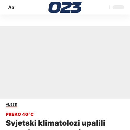
Aa
Promijeni
veličinu
slova
VIJESTI
Svjetski klimatolozi upalili