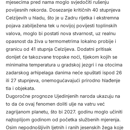
mjesecima pred nama moglo svjedočiti rušenju
povijesnih rekorda. Dosezanje kritičnih 40 stupnjeva
Celzijevih u hladu, što je u Zadru rijetka i ekstremna
pojava zabilježena tek u novijoj povijesti toplinskih
valova, moglo bi postati nova stvarnost, uz realnu
opasnost da živa u termometrima lokalno probije i
granicu od 41 stupnja Celzijeva. Dodatni pritisak
donijet će takozvane tropske noći, tijekom kojih se
minimalna temperatura u gradskoj jezgri i na otocima
zadarskog arhipelaga danima neće spuštati ispod 26
ili 27 stupnjeva, onemogućavajući prirodno hlađenje
tla i objekata.
Dugoročne prognoze Ujedinjenih naroda ukazuju na
to da će ovaj fenomen doliti ulje na vatru već
zagrijanom planetu, što bi 2027. godinu moglo učiniti
najtoplijom godinom od početka službenih mjerenja.
Osim nepodnošljivih ljetnih i ranih jesenskih žega koje