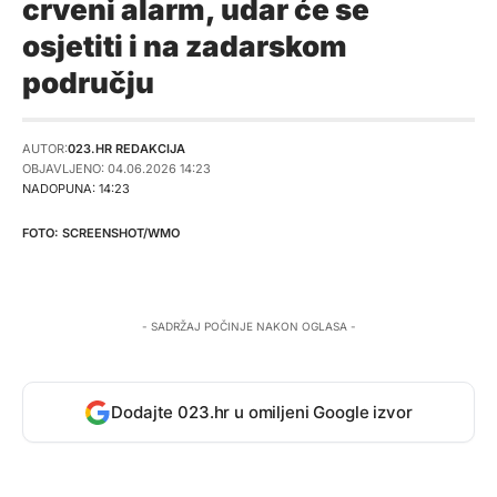
crveni alarm, udar će se
osjetiti i na zadarskom
području
AUTOR:
023.HR REDAKCIJA
OBJAVLJENO: 04.06.2026 14:23
NADOPUNA: 14:23
SCREENSHOT/WMO
- SADRŽAJ POČINJE NAKON OGLASA -
Dodajte 023.hr u omiljeni Google izvor