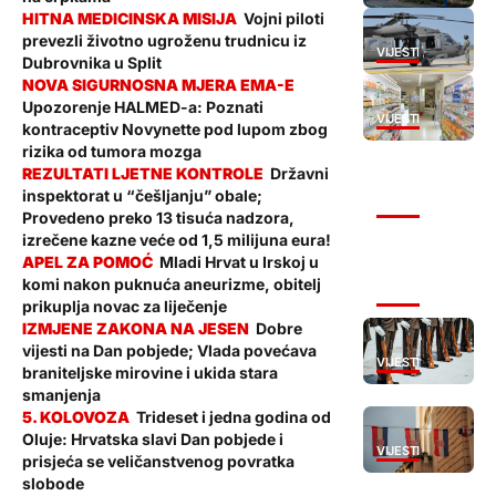
Vojni piloti
prevezli životno ugroženu trudnicu iz
VIJESTI
Dubrovnika u Split
Upozorenje HALMED-a: Poznati
VIJESTI
kontraceptiv Novynette pod lupom zbog
rizika od tumora mozga
Državni
inspektorat u “češljanju” obale;
VIJESTI
Provedeno preko 13 tisuća nadzora,
izrečene kazne veće od 1,5 milijuna eura!
Mladi Hrvat u Irskoj u
komi nakon puknuća aneurizme, obitelj
VIJESTI
prikuplja novac za liječenje
Dobre
vijesti na Dan pobjede; Vlada povećava
VIJESTI
braniteljske mirovine i ukida stara
smanjenja
Trideset i jedna godina od
Oluje: Hrvatska slavi Dan pobjede i
VIJESTI
prisjeća se veličanstvenog povratka
slobode