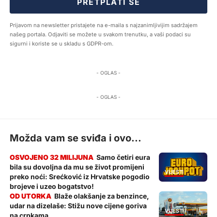
PRETPLATI SE
Prijavom na newsletter pristajete na e-maila s najzanimljivijim sadržajem
našeg portala. Odjaviti se možete u svakom trenutku, a vaši podaci su
sigurni i koriste se u skladu s GDPR-om.
- OGLAS -
- OGLAS -
Možda vam se sviđa i ovo...
Samo četiri eura
bila su dovoljna da mu se život promijeni
VIJESTI
preko noći: Srećković iz Hrvatske pogodio
brojeve i uzeo bogatstvo!
Blaže olakšanje za benzince,
udar na dizelaše: Stižu nove cijene goriva
VIJESTI
na crpkama