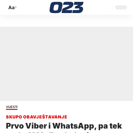
Aa
Promijeni
veličinu
slova
VIJESTI
Prvo Viber i WhatsApp, pa tek