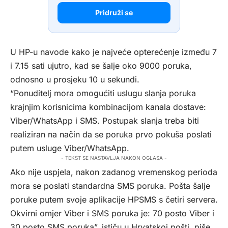
Pridruži se
U HP-u navode kako je najveće opterećenje između 7
i 7.15 sati ujutro, kad se šalje oko 9000 poruka,
odnosno u prosjeku 10 u sekundi.
“Ponuditelj mora omogućiti uslugu slanja poruka
krajnjim korisnicima kombinacijom kanala dostave:
Viber/WhatsApp i SMS. Postupak slanja treba biti
realiziran na način da se poruka prvo pokuša poslati
putem usluge Viber/WhatsApp.
- TEKST SE NASTAVLJA NAKON OGLASA -
Ako nije uspjela, nakon zadanog vremenskog perioda
mora se poslati standardna SMS poruka. Pošta šalje
poruke putem svoje aplikacije HPSMS s četiri servera.
Okvirni omjer Viber i SMS poruka je: 70 posto Viber i
30 posto SMS poruka”, ističu u Hrvatskoj pošti, piše