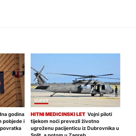
VIJESTI
edna godina
Vojni piloti
n pobjede i
tijekom noći prevezli životno
 povratka
ugroženu pacijenticu iz Dubrovnika u
Split, a potom u Zagreb