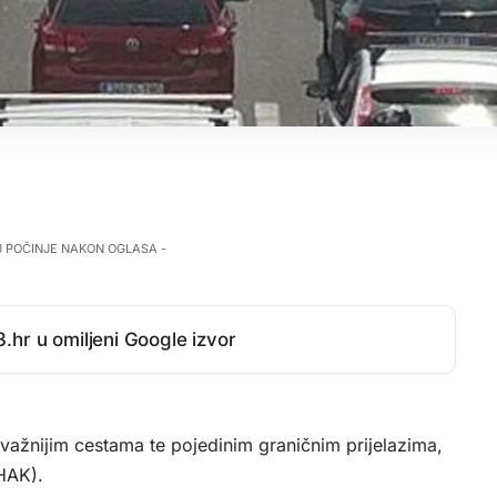
J POČINJE NAKON OGLASA -
.hr u omiljeni Google izvor
važnijim cestama te pojedinim graničnim prijelazima,
(HAK).