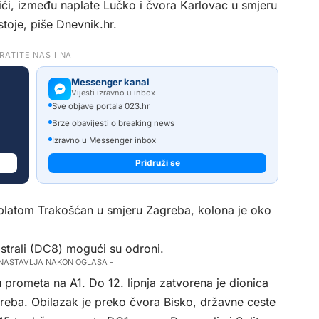
ići, između naplate Lučko i čvora Karlovac u smjeru
toje, piše
Dnevnik.hr
.
RATITE NAS I NA
Messenger kanal
Vijesti izravno u inbox
Sve objave portala 023.hr
Brze obavijesti o breaking news
Izravno u Messenger inbox
Pridruži se
platom Trakošćan u smjeru Zagreba, kolona je oko
strali (DC8) mogući su odroni.
 NASTAVLJA NAKON OGLASA -
prometa na A1. Do 12. lipnja zatvorena je dionica
reba. Obilazak je preko čvora Bisko, državne ceste