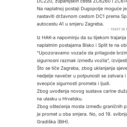
DC220, županijskih cesta ŽC6260 i ŽC614
Na naplatnoj postaji Dugopolje moguće je 
nastaviti državnom cestom DC1 prema Spli
autocestu A1 u smjeru Zagreba.
- TEKST SE
Iz HAK-a napominju da su tijekom trajanja
naplatnim postajama Bisko i Split te na o
“Upozoravamo vozače da prilagode brzinu
sigurnosni razmak između vozila”, izvijest
Što se tiče Zagreba, zbog uklanjanja sjev
nedjelje navečer u potpunosti se zatvara i
sveopće sigurnosti prometa i ljudi.
Zbog uvođenja novog sustava carine duža 
na ulasku u Hrvatsku.
Zbog oštećenja mosta između graničnih pri
je promet u oba smjera. No, od 19. svibnja
Gradiška (BiH).