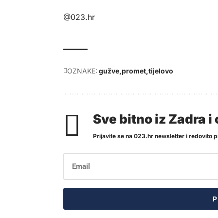
@023.hr
OZNAKE:
gužve
promet
tijelovo
Sve bitno iz Zadra 
Prijavite se na 023.hr newsletter i redovito pr
P