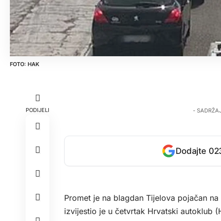
HAK
PODIJELI
- SADRŽA
Dodajte 023
Promet je na blagdan Tijelova pojačan na 
izvijestio je u četvrtak Hrvatski autoklub 