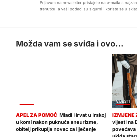
Prijavom na newsletter pristajete na e-maila s najza
trenutku, a vaši podaci su sigurni i koriste se u sk
Možda vam se sviđa i ovo...
VIJESTI
VIJESTI
Mladi Hrvat u Irskoj
u komi nakon puknuća aneurizme,
vijesti na
obitelj prikuplja novac za liječenje
povećava b
ukida star