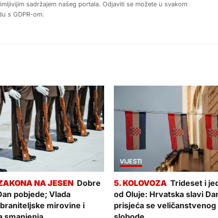
nimljivijim sadržajem našeg portala. Odjaviti se možete u svakom
ladu s GDPR-om.
VIJESTI
Dobre
Trideset i j
 Dan pobjede; Vlada
od Oluje: Hrvatska slavi Da
raniteljske mirovine i
prisjeća se veličanstvenog
a smanjenja
slobode