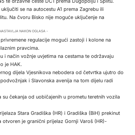
5 te državne ceste DC1 prema Dugopolju i Splitu.
uključiti se na autocestu A1 prema Zagrebu ili
tu. Na čvoru Bisko nije moguće uključenje na
 NASTAVLJA NAKON OGLASA -
 privremene regulacije mogući zastoji i kolone na
bilaznim pravcima.
 i način vožnje uvjetima na cestama te održavaju
io je HAK.
ernog dijela Vjesnikova nebodera od četvrtka ujutro do
 podvožnjak i Slavonska avenija na tom dijelu radi
su čekanja od uobičajenih u prometu teretnih vozila
jelaza Stara Gradiška (HR) i Gradiška (BiH) prekinut
 otvoren je granični prijelaz Gornji Varoš (HR)-