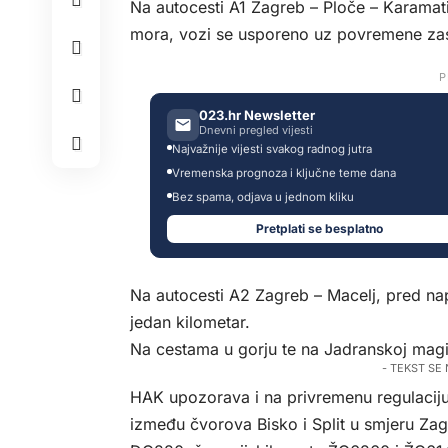
Na autocesti A1 Zagreb – Ploče – Karamat
mora, vozi se usporeno uz povremene zas
P
023.hr Newsletter
Dnevni pregled vijesti
Najvažnije vijesti svakog radnog jutra
Vremenska prognoza i ključne teme dana
Bez spama, odjava u jednom kliku
Pretplati se besplatno
Na autocesti A2 Zagreb – Macelj, pred na
jedan kilometar.
Na cestama u gorju te na Jadranskoj magi
- TEKST SE
HAK upozorava i na privremenu regulaciju 
između čvorova Bisko i Split u smjeru Zag