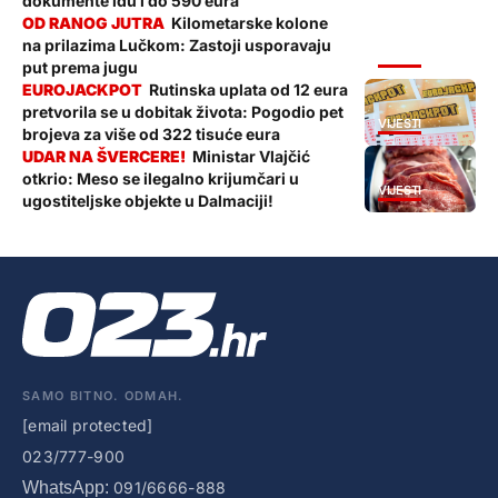
dokumente idu i do 590 eura
Kilometarske kolone
na prilazima Lučkom: Zastoji usporavaju
VIJESTI
put prema jugu
Rutinska uplata od 12 eura
pretvorila se u dobitak života: Pogodio pet
VIJESTI
brojeva za više od 322 tisuće eura
Ministar Vlajčić
otkrio: Meso se ilegalno krijumčari u
VIJESTI
ugostiteljske objekte u Dalmaciji!
SAMO BITNO. ODMAH.
[email protected]
023/777-900
WhatsApp:
091/6666-888