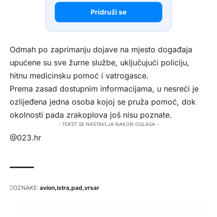
Pridruži se
Odmah po zaprimanju dojave na mjesto događaja
upućene su sve žurne službe, uključujući policiju,
hitnu medicinsku pomoć i vatrogasce.
Prema zasad dostupnim informacijama, u nesreći je
ozlijeđena jedna osoba kojoj se pruža pomoć, dok
okolnosti pada zrakoplova još nisu poznate.
- TEKST SE NASTAVLJA NAKON OGLASA -
@023.hr
OZNAKE:
avion
istra
pad
vrsar