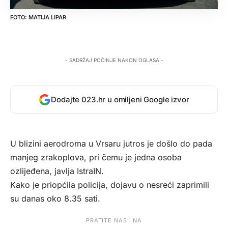
MATIJA LIPAR
- SADRŽAJ POČINJE NAKON OGLASA -
Dodajte 023.hr u omiljeni Google izvor
U blizini aerodroma u Vrsaru jutros je došlo do pada
manjeg zrakoplova, pri čemu je jedna osoba
ozlijeđena, javlja
IstraIN
.
Kako je priopćila policija, dojavu o nesreći zaprimili
su danas oko 8.35 sati.
PRATITE NAS I NA