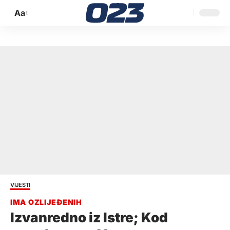
Aa
Promijeni
veličinu
slova
VIJESTI
Izvanredno iz Istre; Kod