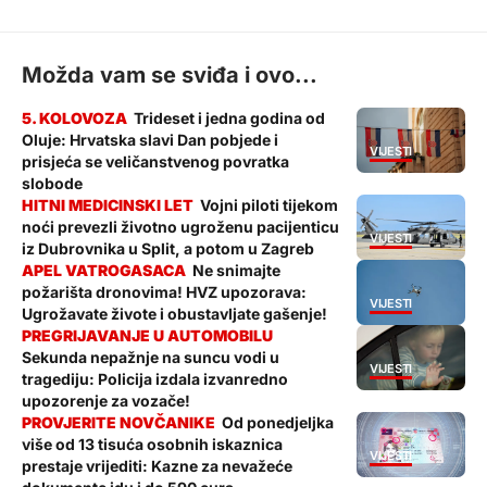
Možda vam se sviđa i ovo...
Trideset i jedna godina od
Oluje: Hrvatska slavi Dan pobjede i
VIJESTI
prisjeća se veličanstvenog povratka
slobode
Vojni piloti tijekom
noći prevezli životno ugroženu pacijenticu
VIJESTI
iz Dubrovnika u Split, a potom u Zagreb
Ne snimajte
požarišta dronovima! HVZ upozorava:
VIJESTI
Ugrožavate živote i obustavljate gašenje!
Sekunda nepažnje na suncu vodi u
VIJESTI
tragediju: Policija izdala izvanredno
upozorenje za vozače!
Od ponedjeljka
više od 13 tisuća osobnih iskaznica
VIJESTI
prestaje vrijediti: Kazne za nevažeće