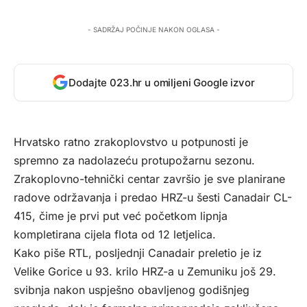
- SADRŽAJ POČINJE NAKON OGLASA -
Dodajte 023.hr u omiljeni Google izvor
Hrvatsko ratno zrakoplovstvo u potpunosti je
spremno za nadolazeću protupožarnu sezonu.
Zrakoplovno-tehnički centar završio je sve planirane
radove održavanja i predao HRZ-u šesti Canadair CL-
415, čime je prvi put već početkom lipnja
kompletirana cijela flota od 12 letjelica.
Kako piše
RTL
, posljednji Canadair preletio je iz
Velike Gorice u 93. krilo HRZ-a u Zemuniku još 29.
svibnja nakon uspješno obavljenog godišnjeg