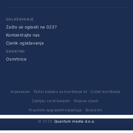
OGLAŠAVANJE
Zašto se oglasiti na 023?
Kontaktirajte nas
Cjenik oglašavanja
DODATNO
Osmrtnice
Impressum
Etički kodeks za korištenje AI
Uvjeti korištenja
Zahtjev za brisanjem
Dojava vijesti
Pravilnik nagradnih natječaja
Brand kit
© 2026.
Quantum media d.o.o.