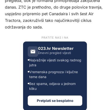
pregleda, dok je formalna primopredaja zaključena
danas. ZTC je prethodno, do druge polovice travnja,
uspješno pripremio pet Canadaira i svih šest Air
Tractora, zaokruživši tako najučinkovitiji ciklus
održavanja do sada.
PRATITE NAS I NA
023.hr Newsletter
Dnevni pregled vijesti
Najvažnije vijesti svakog radnog
jutra
Vremenska prognoza i ključne
teme dana
Bez spama, odjava u jednom
kliku
Pretplati se besplatno