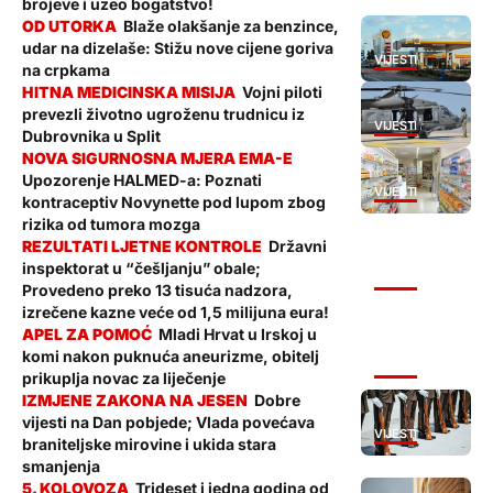
brojeve i uzeo bogatstvo!
Blaže olakšanje za benzince,
udar na dizelaše: Stižu nove cijene goriva
VIJESTI
na crpkama
Vojni piloti
prevezli životno ugroženu trudnicu iz
VIJESTI
Dubrovnika u Split
Upozorenje HALMED-a: Poznati
VIJESTI
kontraceptiv Novynette pod lupom zbog
rizika od tumora mozga
Državni
inspektorat u “češljanju” obale;
VIJESTI
Provedeno preko 13 tisuća nadzora,
izrečene kazne veće od 1,5 milijuna eura!
Mladi Hrvat u Irskoj u
komi nakon puknuća aneurizme, obitelj
VIJESTI
prikuplja novac za liječenje
Dobre
vijesti na Dan pobjede; Vlada povećava
VIJESTI
braniteljske mirovine i ukida stara
smanjenja
Trideset i jedna godina od