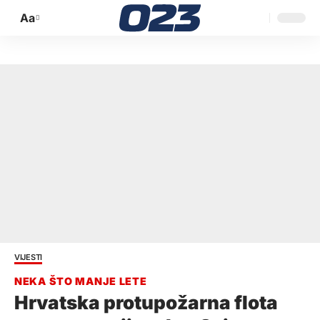
Aa
Promijeni
veličinu
slova
VIJESTI
Hrvatska protupožarna flota