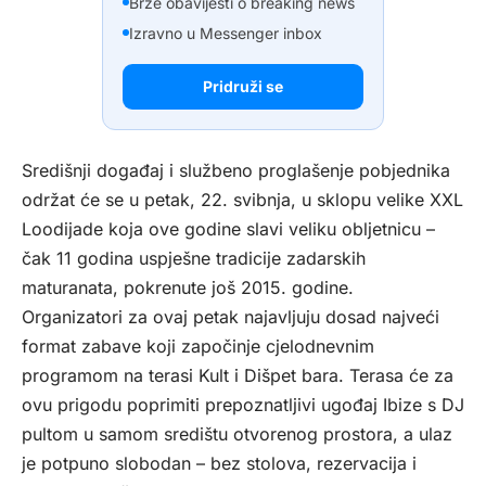
Brze obavijesti o breaking news
Izravno u Messenger inbox
Pridruži se
Središnji događaj i službeno proglašenje pobjednika
održat će se u petak, 22. svibnja, u sklopu velike XXL
Loodijade koja ove godine slavi veliku obljetnicu –
čak 11 godina uspješne tradicije zadarskih
maturanata, pokrenute još 2015. godine.
Organizatori za ovaj petak najavljuju dosad najveći
format zabave koji započinje cjelodnevnim
programom na terasi Kult i Dišpet bara. Terasa će za
ovu prigodu poprimiti prepoznatljivi ugođaj Ibize s DJ
pultom u samom središtu otvorenog prostora, a ulaz
je potpuno slobodan – bez stolova, rezervacija i