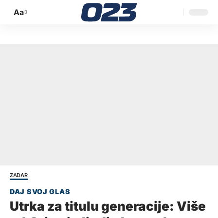
Aa
Promijeni
veličinu
slova
ZADAR
Utrka za titulu generacije: Više