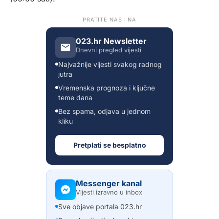
PRATITE NAS I NA
023.hr Newsletter
Dnevni pregled vijesti
Najvažnije vijesti svakog radnog
jutra
Vremenska prognoza i ključne
teme dana
Bez spama, odjava u jednom
kliku
Pretplati se besplatno
Messenger kanal
Vijesti izravno u inbox
Sve objave portala 023.hr