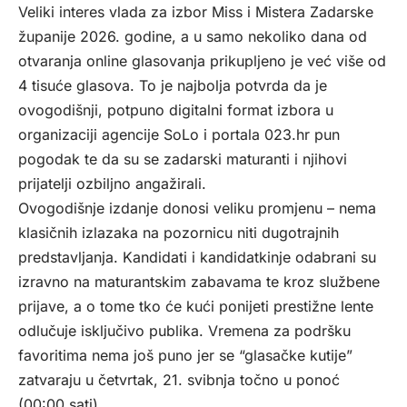
Veliki interes vlada za izbor Miss i Mistera Zadarske
županije 2026. godine, a u samo nekoliko dana od
otvaranja online glasovanja prikupljeno je već više od
4 tisuće glasova. To je najbolja potvrda da je
ovogodišnji, potpuno digitalni format izbora u
organizaciji agencije SoLo i portala 023.hr pun
pogodak te da su se zadarski maturanti i njihovi
prijatelji ozbiljno angažirali.
Ovogodišnje izdanje donosi veliku promjenu – nema
klasičnih izlazaka na pozornicu niti dugotrajnih
predstavljanja. Kandidati i kandidatkinje odabrani su
izravno na maturantskim zabavama te kroz službene
prijave, a o tome tko će kući ponijeti prestižne lente
odlučuje isključivo publika. Vremena za podršku
favoritima nema još puno jer se “glasačke kutije”
zatvaraju u četvrtak, 21. svibnja točno u ponoć
(00:00 sati).