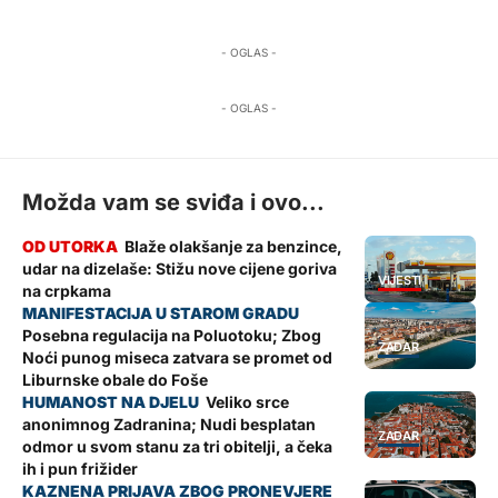
- OGLAS -
- OGLAS -
Možda vam se sviđa i ovo...
Blaže olakšanje za benzince,
udar na dizelaše: Stižu nove cijene goriva
VIJESTI
na crpkama
Posebna regulacija na Poluotoku; Zbog
ZADAR
Noći punog miseca zatvara se promet od
Liburnske obale do Foše
Veliko srce
anonimnog Zadranina; Nudi besplatan
ZADAR
odmor u svom stanu za tri obitelji, a čeka
ih i pun frižider