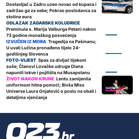
Dostavljač u Zadru uzeo novac od kupaca i
ZADAR
zadržao ga za sebe; Pokrao poslodavca za
stotine eura
Preminula s. Marija Valburga Petani nakon
ZADAR
73 godine monaškog posvećenja
Tragedija na Pašmanu;
U uvali Lučina pronađeno tijelo 24-
ŽUPANIJA
godišnjeg Slovenca
Spas za divljač tijekom
suše; Članovi Lovačke udruge Diana
ZADAR
napunili lokve i pojilišta na Musapstanu
Lentu zamijenila
uniformom hitne pomoći; Bivša Miss
SHOW
Universe Laura Gnjatović o poslu na obali i
detaljima vjenčanja