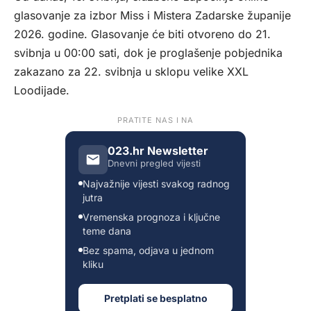
glasovanje za izbor Miss i Mistera Zadarske županije
2026. godine. Glasovanje će biti otvoreno do 21.
svibnja u 00:00 sati, dok je proglašenje pobjednika
zakazano za 22. svibnja u sklopu velike XXL
Loodijade.
PRATITE NAS I NA
023.hr Newsletter
Dnevni pregled vijesti
Najvažnije vijesti svakog radnog
jutra
Vremenska prognoza i ključne
teme dana
Bez spama, odjava u jednom
kliku
Pretplati se besplatno