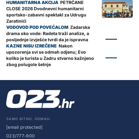
PETRČANE
CLOSE 2026 Dvodnevni humanitarni
ZADAR
sportsko-zabavni spektakl za Udrugu
Zaratinići
Zadarska
drama oko vode: Radeta traži analize, a
ZADAR
posljednje izvješće tvrdi da je ispravna
Nakon
upozorenja svi se odmah odjenu; Evo
ZADAR
koliko je turista u Zadru stvarno kažnjeno
zbog polugole šetnje
SAMO BITNO. ODMAH.
[email protected]
023/777-900