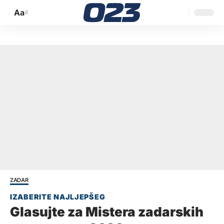
Aa
Promijeni
veličinu
slova
ZADAR
Glasujte za Mistera zadarskih