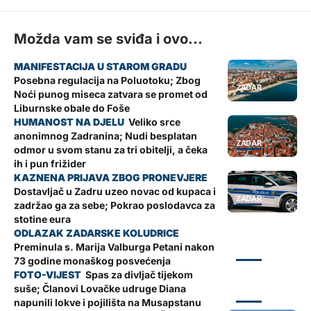
Možda vam se sviđa i ovo...
Posebna regulacija na Poluotoku; Zbog
ZADAR
Noći punog miseca zatvara se promet od
Liburnske obale do Foše
Veliko srce
anonimnog Zadranina; Nudi besplatan
ZADAR
odmor u svom stanu za tri obitelji, a čeka
ih i pun frižider
Dostavljač u Zadru uzeo novac od kupaca i
ZADAR
zadržao ga za sebe; Pokrao poslodavca za
stotine eura
Preminula s. Marija Valburga Petani nakon
ZADAR
73 godine monaškog posvećenja
Spas za divljač tijekom
suše; Članovi Lovačke udruge Diana
ZADAR
napunili lokve i pojilišta na Musapstanu