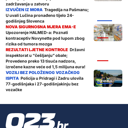
zadržavanja u zatvoru
Tragedija na Pašmanu;
U uvali Lučina pronađeno tijelo 24-
ŽUPANIJA
godišnjeg Slovenca
Upozorenje HALMED-a: Poznati
VIJESTI
kontraceptiv Novynette pod lupom zbog
rizika od tumora mozga
Državni
inspektorat u “češljanju” obale;
VIJESTI
Provedeno preko 13 tisuća nadzora,
izrečene kazne veće od 1,5 milijuna eura!
Policija u Pridragi i Zadru ulovila
ŽUPANIJA
77-godišnjaka i 27-godišnjakinju bez
vozačke