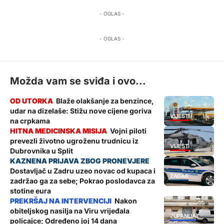
- OGLAS -
- OGLAS -
Možda vam se sviđa i ovo...
Blaže olakšanje za benzince,
udar na dizelaše: Stižu nove cijene goriva
VIJESTI
na crpkama
Vojni piloti
prevezli životno ugroženu trudnicu iz
VIJESTI
Dubrovnika u Split
Dostavljač u Zadru uzeo novac od kupaca i
ZADAR
zadržao ga za sebe; Pokrao poslodavca za
stotine eura
Nakon
obiteljskog nasilja na Viru vrijeđala
ŽUPANIJA
policajce; Određeno joj 14 dana