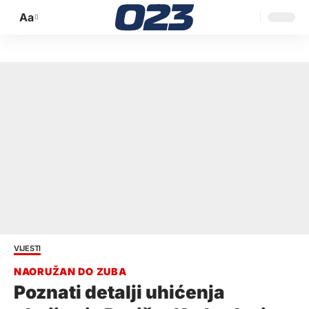
Aa
Promijeni
veličinu
slova
VIJESTI
Poznati detalji uhićenja