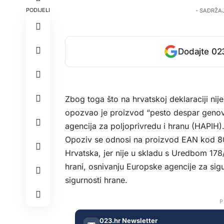
PODIJELI
- SADRŽA
Dodajte 023
Zbog toga što na hrvatskoj deklaraciji nij
opozvao je proizvod “pesto despar genoves
agencija za poljoprivredu i hranu (HAPIH)
Opoziv se odnosi na proizvod EAN kod 80
Hrvatska, jer nije u skladu s Uredbom 178
hrani, osnivanju Europske agencije za sig
sigurnosti hrane.
P
023.hr Newsletter