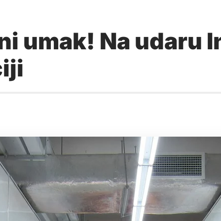
rni umak! Na udaru 
iji