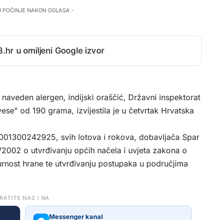
J POČINJE NAKON OGLASA -
.hr u omiljeni Google izvor
e naveden alergen, indijski oraščić, Državni inspektorat
e” od 190 grama, izvijestila je u četvrtak Hrvatska
.
01300242925, svih lotova i rokova, dobavljača Spar
/2002 o utvrđivanju općih načela i uvjeta zakona o
urnost hrane te utvrđivanju postupaka u područjima
RATITE NAS I NA
Messenger kanal