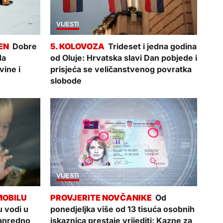
VIJESTI
Dobre
Trideset i jedna godina
da
od Oluje: Hrvatska slavi Dan pobjede i
vine i
prisjeća se veličanstvenog povratka
slobode
VIJESTI
Od
 vodi u
ponedjeljka više od 13 tisuća osobnih
zvanredno
iskaznica prestaje vrijediti: Kazne za