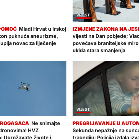
VIJESTI
Mladi Hrvat u Irskoj
kon puknuća aneurizme,
vijesti na Dan pobjede; Vla
kuplja novac za liječenje
povećava braniteljske miro
ukida stara smanjenja
VIJESTI
Ne snimajte
 dronovima! HVZ
Sekunda nepažnje na suncu
: Ugrožavate živote i
tragediju: Policija izdala i