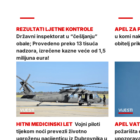
VIJESTI
VIJESTI
Državni inspektorat u “češljanju”
u komi na
obale; Provedeno preko 13 tisuća
obitelj pri
nadzora, izrečene kazne veće od 1,5
milijuna eura!
VIJESTI
VIJESTI
Vojni piloti
tijekom noći prevezli životno
požarišta
ugroženu pacijenticu iz Dubrovnika u
upozorava