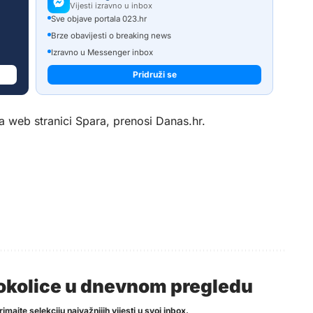
Vijesti izravno u inbox
Sve objave portala 023.hr
Brze obavijesti o breaking news
Izravno u Messenger inbox
Pridruži se
a web stranici Spara, prenosi
Danas.hr
.
i okolice u dnevnom pregledu
imajte selekciju najvažnijih vijesti u svoj inbox.