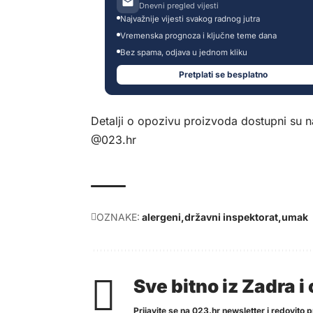
Dnevni pregled vijesti
Najvažnije vijesti svakog radnog jutra
Vremenska prognoza i ključne teme dana
Bez spama, odjava u jednom kliku
Pretplati se besplatno
Detalji o opozivu proizvoda dostupni su n
@023.hr
OZNAKE:
alergeni
državni inspektorat
umak
Sve bitno iz Zadra 
Prijavite se na 023.hr newsletter i redovito pr