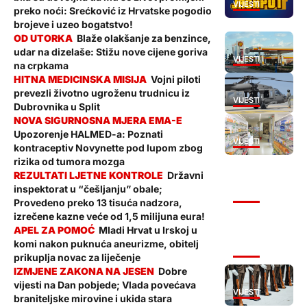
VIJESTI
preko noći: Srećković iz Hrvatske pogodio
brojeve i uzeo bogatstvo!
Blaže olakšanje za benzince,
udar na dizelaše: Stižu nove cijene goriva
VIJESTI
na crpkama
Vojni piloti
prevezli životno ugroženu trudnicu iz
VIJESTI
Dubrovnika u Split
Upozorenje HALMED-a: Poznati
VIJESTI
kontraceptiv Novynette pod lupom zbog
rizika od tumora mozga
Državni
inspektorat u “češljanju” obale;
VIJESTI
Provedeno preko 13 tisuća nadzora,
izrečene kazne veće od 1,5 milijuna eura!
Mladi Hrvat u Irskoj u
komi nakon puknuća aneurizme, obitelj
VIJESTI
prikuplja novac za liječenje
Dobre
vijesti na Dan pobjede; Vlada povećava
VIJESTI
braniteljske mirovine i ukida stara