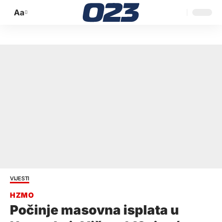
Aa
Promijeni
veličinu
slova
VIJESTI
Počinje masovna isplata u