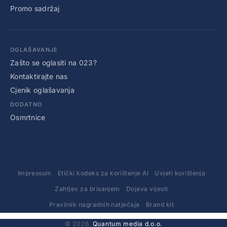
Promo sadržaj
OGLAŠAVANJE
Zašto se oglasiti na 023?
Kontaktirajte nas
Cjenik oglašavanja
DODATNO
Osmrtnice
Impressum
Etički kodeks za korištenje AI
Uvjeti korištenja
Zahtjev za brisanjem
Dojava vijesti
Pravilnik nagradnih natječaja
Brand kit
© 2026.
Quantum media d.o.o.