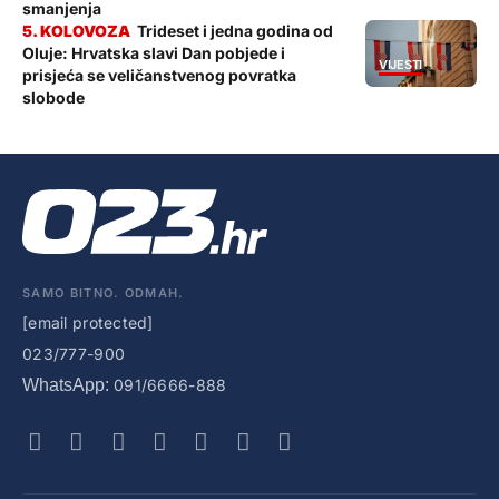
smanjenja
Trideset i jedna godina od
Oluje: Hrvatska slavi Dan pobjede i
VIJESTI
prisjeća se veličanstvenog povratka
slobode
SAMO BITNO. ODMAH.
[email protected]
023/777-900
WhatsApp:
091/6666-888