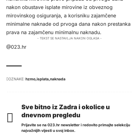
nakon obustave isplate mirovine iz obveznog
mirovinskog osiguranja, a korisniku zajamčene
minimalne naknade od prvoga dana nakon prestanka
prava na zajamčenu minimalnu naknadu.
- TEKST SE NASTAVLJA NAKON OGLASA -
@023.hr
OZNAKE:
hzmo
isplata
naknada
Sve bitno iz Zadra i okolice u
dnevnom pregledu
Prijavite se na 023.hr newsletter i redovito primajte selekciju
najvažnijih vijesti u svoj inbox.