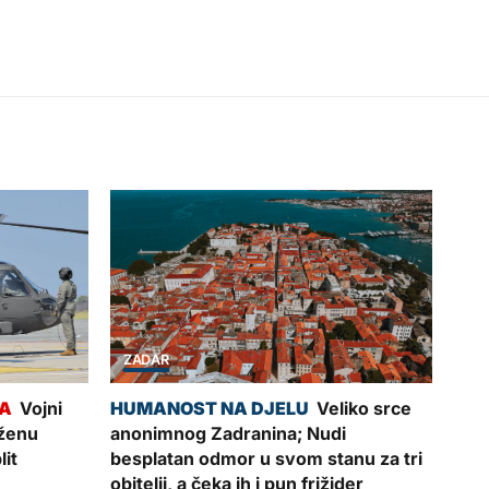
ZADAR
Vojni
Veliko srce
oženu
anonimnog Zadranina; Nudi
lit
besplatan odmor u svom stanu za tri
obitelji, a čeka ih i pun frižider