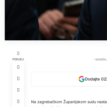
PODIJELI
- SADRŽA
Dodajte 023
Na zagrebačkom Županijskom sudu nastavl