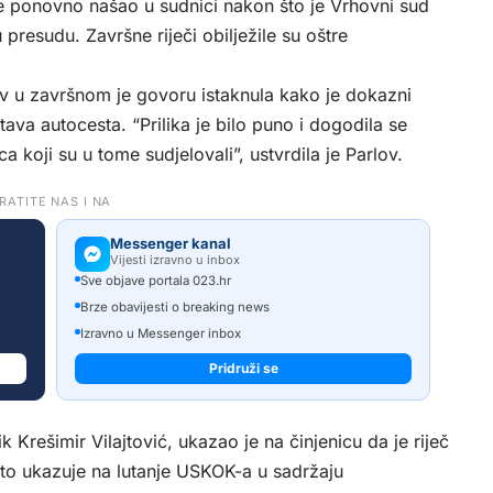
se ponovno našao u sudnici nakon što je Vrhovni sud
resudu. Završne riječi obilježile su oštre
v u završnom je govoru istaknula kako je dokazni
ava autocesta. “Prilika je bilo puno i dogodila se
 koji su u tome sudjelovali”, ustvrdila je Parlov.
RATITE NAS I NA
Messenger kanal
Vijesti izravno u inbox
Sve objave portala 023.hr
Brze obavijesti o breaking news
Izravno u Messenger inbox
Pridruži se
k Krešimir Vilajtović, ukazao je na činjenicu da je riječ
o to ukazuje na lutanje USKOK-a u sadržaju