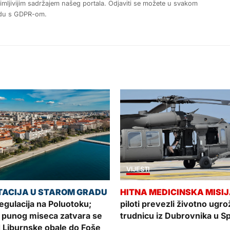
nimljivijim sadržajem našeg portala. Odjaviti se možete u svakom
ladu s GDPR-om.
VIJESTI
gulacija na Poluotoku;
piloti prevezli životno ugr
 punog miseca zatvara se
trudnicu iz Dubrovnika u Sp
 Liburnske obale do Foše