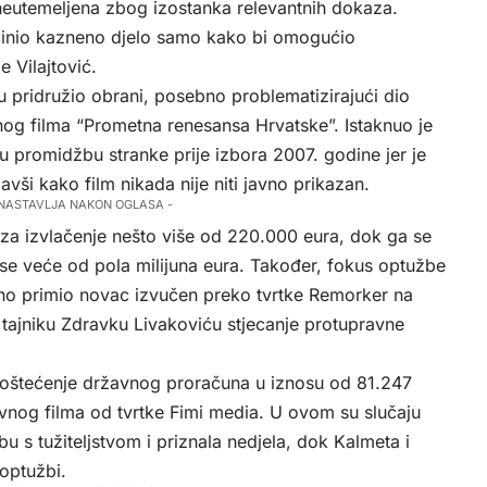
 neutemeljena zbog izostanka relevantnih dokaza.
činio kazneno djelo samo kako bi omogućio
 Vilajtović.
pridružio obrani, posebno problematizirajući dio
nog filma “Prometna renesansa Hrvatske”. Istaknuo je
čku promidžbu stranke prije izbora 2007. godine jer je
ši kako film nikada nije niti javno prikazan.
 NASTAVLJA NAKON OGLASA -
 za izvlačenje nešto više od 220.000 eura, dok ga se
ose veće od pola milijuna eura. Također, fokus optužbe
no primio novac izvučen preko tvrtke Remorker na
ajniku Zdravku Livakoviću stjecanje protupravne
a oštećenje državnog proračuna u iznosu od 81.247
og filma od tvrtke Fimi media. U ovom su slučaju
u s tužiteljstvom i priznala nedjela, dok Kalmeta i
 optužbi.