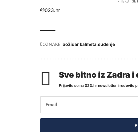
- TEKST SE
@023.hr
OZNAKE:
božidar kalmeta
suđenje
Sve bitno iz Zadra 
Prijavite se na 023.hr newsletter i redovito pr
P