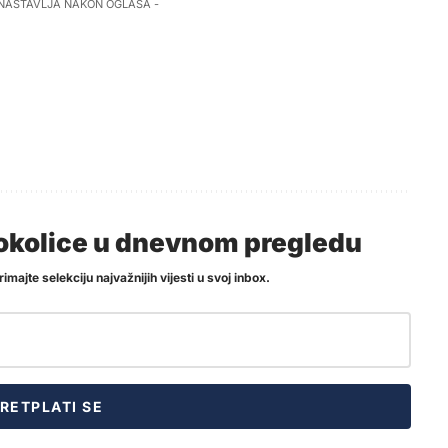
 NASTAVLJA NAKON OGLASA -
i okolice u dnevnom pregledu
imajte selekciju najvažnijih vijesti u svoj inbox.
RETPLATI SE