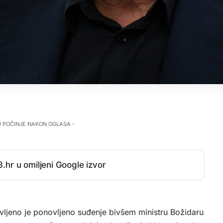
J POČINJE NAKON OGLASA -
.hr u omiljeni Google izvor
jeno je ponovljeno suđenje bivšem ministru Božidaru