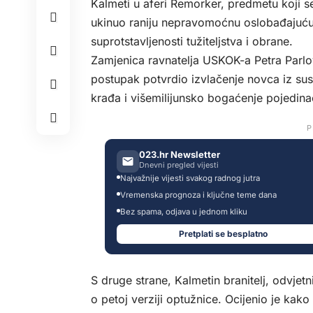
Kalmeti u aferi Remorker, predmetu koji 
ukinuo raniju nepravomoćnu oslobađajuću p
suprotstavljenosti tužiteljstva i obrane.
Zamjenica ravnatelja USKOK-a Petra Parlo
postupak potvrdio izvlačenje novca iz sust
krađa i višemilijunsko bogaćenje pojedinaca
P
023.hr Newsletter
Dnevni pregled vijesti
Najvažnije vijesti svakog radnog jutra
Vremenska prognoza i ključne teme dana
Bez spama, odjava u jednom kliku
Pretplati se besplatno
S druge strane, Kalmetin branitelj, odvjetni
o petoj verziji optužnice. Ocijenio je kak