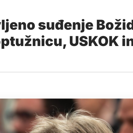
ljeno suđenje Božid
ptužnicu, USKOK inz