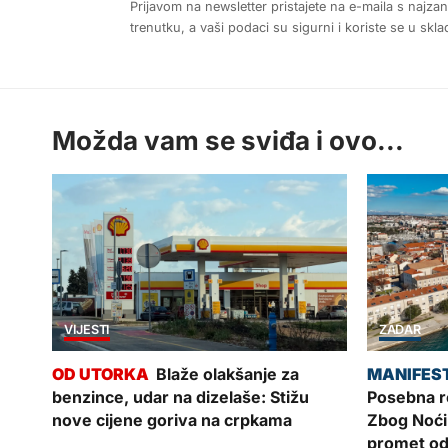
Prijavom na newsletter pristajete na e-maila s najza
trenutku, a vaši podaci su sigurni i koriste se u sk
Možda vam se sviđa i ovo...
VIJESTI
ZADAR
Blaže olakšanje za
benzince, udar na dizelaše: Stižu
Posebna re
nove cijene goriva na crpkama
Zbog Noći
promet od