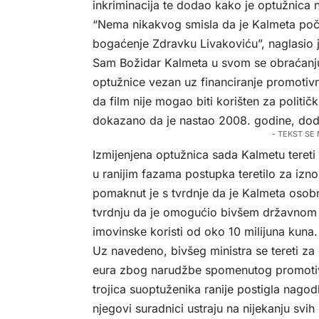
inkriminacija te dodao kako je optužnica
“Nema nikakvog smisla da je Kalmeta po
bogaćenje Zdravku Livakoviću”, naglasio je
Sam Božidar Kalmeta u svom se obraćanju 
optužnice vezan uz financiranje promotiv
da film nije mogao biti korišten za politi
dokazano da je nastao 2008. godine, dodav
- TEKST SE
Izmijenjena optužnica sada Kalmetu tereti
u ranijim fazama postupka teretilo za izn
pomaknut je s tvrdnje da je Kalmeta osob
tvrdnju da je omogućio bivšem državnom t
imovinske koristi od oko 10 milijuna kuna.
Uz navedeno, bivšeg ministra se tereti z
eura zbog narudžbe spomenutog promotivn
trojica suoptuženika ranije postigla nagodb
njegovi suradnici ustraju na nijekanju svih