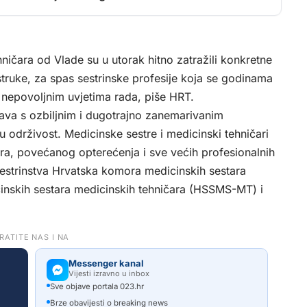
hničara od Vlade su u utorak hitno zatražili konkretne
struke, za spas sestrinske profesije koja se godinama
 nepovoljnim uvjetima rada, piše
HRT
.
čava s ozbiljnim i dugotrajno zanemarivanim
održivost. Medicinske sestre i medicinski tehničari
ra, povećanog opterećenja i sve većih profesionalnih
sestrinstva Hrvatska komora medicinskih sestara
cinskih sestara medicinskih tehničara (HSSMS-MT) i
RATITE NAS I NA
Messenger kanal
Vijesti izravno u inbox
Sve objave portala 023.hr
Brze obavijesti o breaking news