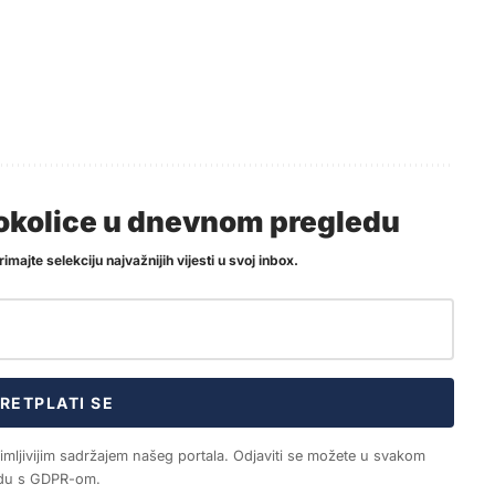
i okolice u dnevnom pregledu
imajte selekciju najvažnijih vijesti u svoj inbox.
RETPLATI SE
nimljivijim sadržajem našeg portala. Odjaviti se možete u svakom
ladu s GDPR-om.