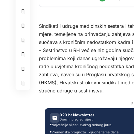
Sindikati i udruge medicinskih sestara i te
mjere, temeljene na prihvaćanju zahtjeva 
suočava s kroničnim nedostatkom kadra i
– Sestrinstvo u RH već se niz godina suo
problemima koji danas ugrožavaju njegovu 
rade u uvjetima kroničnog nedostatka kad
zahtjeva, naveli su u Proglasu hrvatskog 
(HKMS), Hrvatski strukovni sindikat medi
stručne udruge u sestrinstvu.
P
023.hr Newsletter
Dnevni pregled vijesti
Najvažnije vijesti svakog radnog jutra
Vremenska prognoza i ključne teme dana