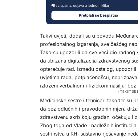
Bez spama, odjava u jednom kliku
Pretplati se besplatno
Takvi uvjeti, dodali su u povodu Međuna
profesionalnog izgaranja, sve češćeg napu
Tako su upozorili da sve veći dio radnog 
da ubrzana digitalizacija zdravstvenog s
opterećuje rad. Između ostalog, upozorili
uvjetima rada, potplaćenošću, nepriznavan
izloženi verbalnom i fizičkom nasilju, bez 
- TEKST SE
Medicinske sestre i tehničari također su p
da bez odlučnih i pravodobnih mjera držav
zdravstvenu skrb koju građani očekuju i z
Zbog toga od Vlade i nadležnih institucija
sestrinstva u RH, sustavno rješavanje ned