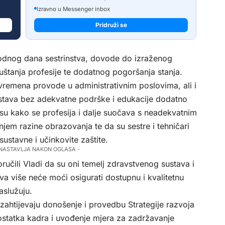
Izravno u Messenger inbox
Pridruži se
rodnog dana sestrinstva, dovode do izraženog
štanja profesije te dodatnog pogoršanja stanja.
vremena provode u administrativnim poslovima, ali i
ustava bez adekvatne podrške i edukacije dodatno
 su kako se profesija i dalje suočava s neadekvatnim
jem razine obrazovanja te da su sestre i tehničari
sustavne i učinkovite zaštite.
 NASTAVLJA NAKON OGLASA -
oručili Vladi da su oni temelj zdravstvenog sustava i
a više neće moći osigurati dostupnu i kvalitetnu
aslužuju.
 zahtijevaju donošenje i provedbu Strategije razvoja
ostatka kadra i uvođenje mjera za zadržavanje