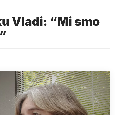
ku Vladi: “Mi smo
!”