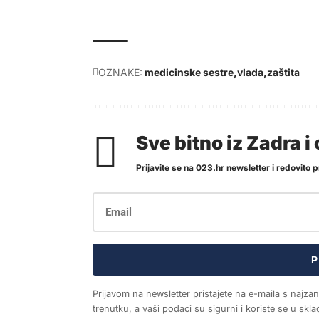
OZNAKE:
medicinske sestre
vlada
zaštita
Sve bitno iz Zadra 
Prijavite se na 023.hr newsletter i redovito pr
P
Prijavom na newsletter pristajete na e-maila s najza
trenutku, a vaši podaci su sigurni i koriste se u sk