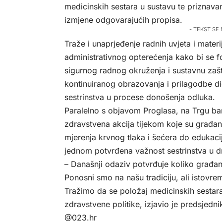
medicinskih sestara u sustavu te priznava
izmjene odgovarajućih propisa.
- TEKST SE
Traže i unaprjeđenje radnih uvjeta i mater
administrativnog opterećenja kako bi se f
sigurnog radnog okruženja i sustavnu zašti
kontinuiranog obrazovanja i prilagodbe di
sestrinstva u procese donošenja odluka.
Paralelno s objavom Proglasa, na Trgu ba
zdravstvena akcija tijekom koje su građa
mjerenja krvnog tlaka i šećera do edukacij
jednom potvrđena važnost sestrinstva u d
– Današnji odaziv potvrđuje koliko građani
Ponosni smo na našu tradiciju, ali istovr
Tražimo da se položaj medicinskih sestara 
zdravstvene politike, izjavio je predsjed
@023.hr