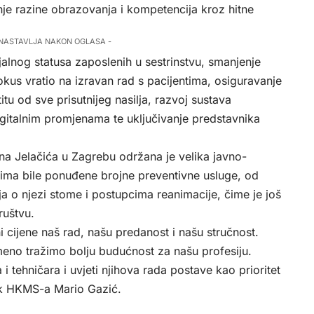
nje razine obrazovanja i kompetencija kroz hitne
 NASTAVLJA NAKON OGLASA -
ijalnog statusa zaposlenih u sestrinstvu, smanjenje
okus vratio na izravan rad s pacijentima, osiguravanje
tu od sve prisutnijeg nasilja, razvoj sustava
gitalnim promjenama te uključivanje predstavnika
na Jelačića u Zagrebu održana je velika javno-
nima bile ponuđene brojne preventivne usluge, od
a o njezi stome i postupcima reanimacije, čime je još
ruštvu.
 cijene naš rad, našu predanost i našu stručnost.
emeno tražimo bolju budućnost za našu profesiju.
i tehničara i uvjeti njihova rada postave kao prioritet
nik HKMS-a Mario Gazić.