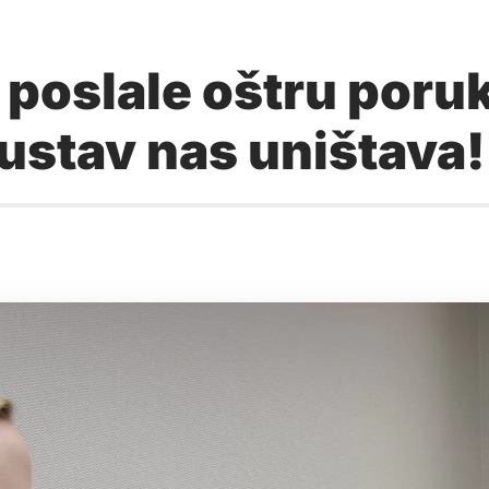
 poslale oštru poru
sustav nas uništava