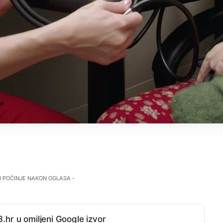
J POČINJE NAKON OGLASA -
.hr u omiljeni Google izvor