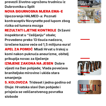
prevezli životno ugroženu trudnicu iz
VIJESTI
Dubrovnika u Split
Upozorenje HALMED-a: Poznati
VIJESTI
kontraceptiv Novynette pod lupom zbog
rizika od tumora mozga
Državni
inspektorat u “češljanju” obale;
VIJESTI
Provedeno preko 13 tisuća nadzora,
izrečene kazne veće od 1,5 milijuna eura!
Mladi Hrvat u Irskoj u
komi nakon puknuća aneurizme, obitelj
VIJESTI
prikuplja novac za liječenje
Dobre
vijesti na Dan pobjede; Vlada povećava
VIJESTI
braniteljske mirovine i ukida stara
smanjenja
Trideset i jedna godina od
Oluje: Hrvatska slavi Dan pobjede i
VIJESTI
prisjeća se veličanstvenog povratka
slobode