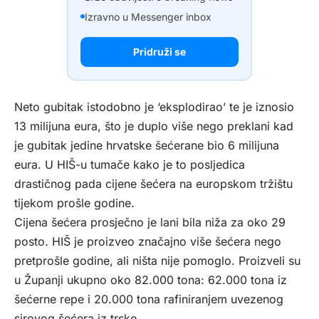
Izravno u Messenger inbox
Pridruži se
Neto gubitak istodobno je ‘eksplodirao’ te je iznosio
13 milijuna eura, što je duplo više nego preklani kad
je gubitak jedine hrvatske šećerane bio 6 milijuna
eura. U HIŠ-u tumače kako je to posljedica
drastičnog pada cijene šećera na europskom tržištu
tijekom prošle godine.
Cijena šećera prosječno je lani bila niža za oko 29
posto. HIŠ je proizveo značajno više šećera nego
pretprošle godine, ali ništa nije pomoglo. Proizveli su
u Županji ukupno oko 82.000 tona: 62.000 tona iz
šećerne repe i 20.000 tona rafiniranjem uvezenog
sirovog šećera iz trske.