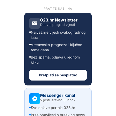
PRATITE NAS I NA
023.hr Newsletter
Dnevni pregled vijesti
Najvažnije vijesti svakog radnog
jutra
Vremenska prognoza i ključne
teme dana
Bez spama, odjava u jednom
kliku
Pretplati se besplatno
Messenger kanal
Vijesti izravno u inbox
Sve objave portala 023.hr
Brze obavijesti o breaking news