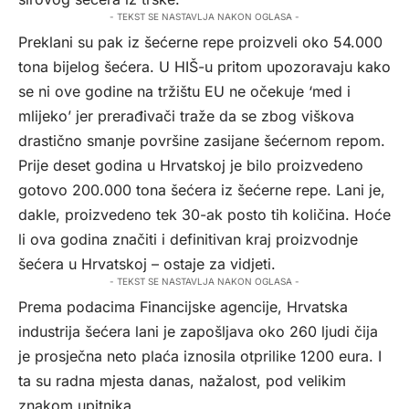
- TEKST SE NASTAVLJA NAKON OGLASA -
Preklani su pak iz šećerne repe proizveli oko 54.000
tona bijelog šećera. U HIŠ-u pritom upozoravaju kako
se ni ove godine na tržištu EU ne očekuje ‘med i
mlijeko’ jer prerađivači traže da se zbog viškova
drastično smanje površine zasijane šećernom repom.
Prije deset godina u Hrvatskoj je bilo proizvedeno
gotovo 200.000 tona šećera iz šećerne repe. Lani je,
dakle, proizvedeno tek 30-ak posto tih količina. Hoće
li ova godina značiti i definitivan kraj proizvodnje
šećera u Hrvatskoj – ostaje za vidjeti.
- TEKST SE NASTAVLJA NAKON OGLASA -
Prema podacima Financijske agencije, Hrvatska
industrija šećera lani je zapošljava oko 260 ljudi čija
je prosječna neto plaća iznosila otprilike 1200 eura. I
ta su radna mjesta danas, nažalost, pod velikim
znakom upitnika.