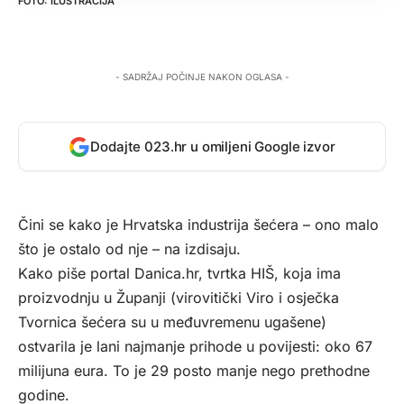
ILUSTRACIJA
- SADRŽAJ POČINJE NAKON OGLASA -
Dodajte 023.hr u omiljeni Google izvor
Čini se kako je Hrvatska industrija šećera – ono malo
što je ostalo od nje – na izdisaju.
Kako piše portal
Danica.hr
, tvrtka HIŠ, koja ima
proizvodnju u Županji (virovitički Viro i osječka
Tvornica šećera su u međuvremenu ugašene)
ostvarila je lani najmanje prihode u povijesti: oko 67
milijuna eura. To je 29 posto manje nego prethodne
godine.