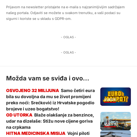
Prijavom na newsletter pristajete na e-maila s najzanimljivijim sadržajem
našeg portala. Odjaviti se možete u svakom trenutku, a vaši podaci su
sigurni i koriste se u skladu s GDPR-om.
- OGLAS -
- OGLAS -
Možda vam se sviđa i ovo...
Samo četiri eura
bila su dovoljna da mu se život promijeni
VIJESTI
preko noći: Srećković iz Hrvatske pogodio
brojeve i uzeo bogatstvo!
Blaže olakšanje za benzince,
udar na dizelaše: Stižu nove cijene goriva
VIJESTI
na crpkama
Vojni piloti