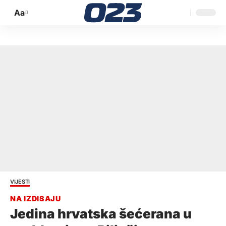
Aa
Promijeni
veličinu
slova
VIJESTI
Jedina hrvatska šećerana u